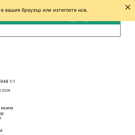
е вашия браузър или изтеглете нов.
ТЕНИС
ДРУГИ
ВХОД
ТЪРСЕНЕ
ПРЕВКЛЮЧИ МЕЖДУ С
Панатинайкос - ЦСКА 1948 1:1
0
8.2026
 екипи
ор
6
да