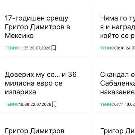
17-годишен срещу
Няма го т
Григор Димитров в
я и наград
Мексико
който се 
легендат
ПОВЕЧЕ ОТ
ПОВЕЧЕ ОТ
ТЕНИС
11:35 26.07.2026
ТЕНИС
08:10 24.0
add favorites
Доверих му се... и 36
Скандал 
милиона евро се
Сабаленка
изпариха
наказание
посещение
ПОВЕЧЕ ОТ
ПОВЕЧЕ ОТ
ТЕНИС
16:08 22.07.2026
ТЕНИС
07:11 16.0
add favorites
Беларус
Григор Димитров
Григор Ди