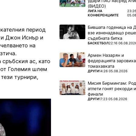
удари ПАО насред Ати
(ВИДЕО)
ПОВЕЧЕ ОТ
ЛИГА НА
23:2
КОНФЕРЕНЦИИТЕ
05.0
Бившата годеница на 
икателния период
взе изненадващо реше
ти Джон Иснър и
съдебната битка
ПОВЕЧЕ ОТ
БАСКЕТБОЛ
22:16 06.08.202
ечелването на
зтича.
Армен Назарян и
федерацията заровиха
 сръбския ас, като
томахавката
а от Големия шлем
ПОВЕЧЕ ОТ
ДРУГИ
14:26 05.08.2026
 тези турнири,
Мисия Бирмингам: Род
атлети гонят рекорди и
финали
ПОВЕЧЕ ОТ
ДРУГИ
17:23 05.08.2026