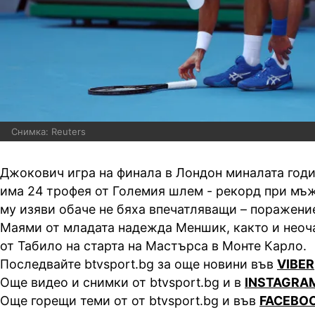
Снимка: Reuters
Джокович игра на финала в Лондон миналата годи
има 24 трофея от Големия шлем - рекорд при мъ
му изяви обаче не бяха впечатляващи – поражени
Маями от младата надежда Меншик, както и нео
от Табило на старта на Мастърса в Монте Карло.
Последвайте btvsport.bg за още новини във
VIBER
Още видео и снимки от btvsport.bg и в
INSTAGRA
Още горещи теми от от btvsport.bg и във
FACEBO