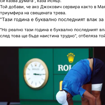
си казва думата", каза Иснър.
Той добави, че ако Джокович сервира както в Ма
триумфира на свещената трева.
"Тази година е буквално последният влак за 
"Но реално тази година е буквално последният вла
след това ще бъде наистина трудно", отбеляза той