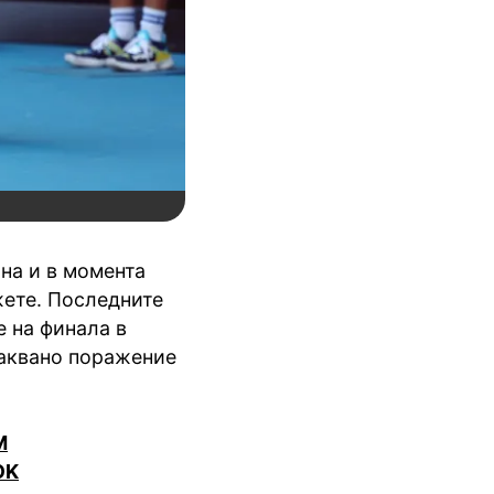
на и в момента
жете. Последните
е на финала в
чаквано поражение
M
OK