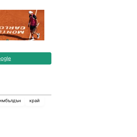
ogle
имбълдън
край