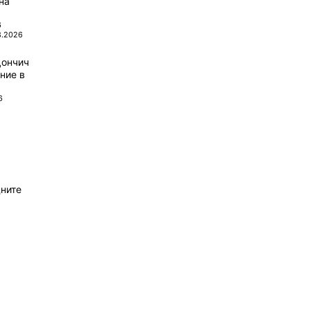
на
6
8.2026
Дончич
ние в
6
ните