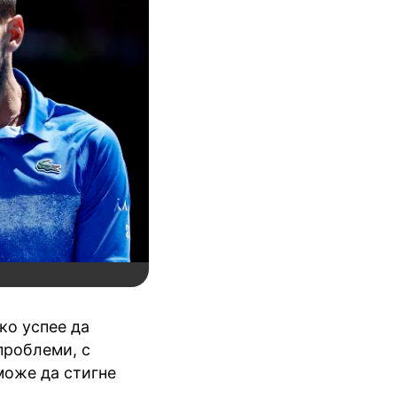
ко успее да
проблеми, с
може да стигне