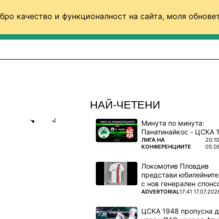
бро качество и функционалност на сайта, моля обновет
ФУТБОЛ (СВЯТ)
БАСКЕТБОЛ
ВОЛЕЙБОЛ
НАЙ-ЧЕТЕНИ
Минута по минута:
Share
save
ПОВЕЧЕ ОТ
ЛИГА НА
20:1
КОНФЕРЕНЦИИТЕ
05.0
ЛАК"
Локомотив Пловдив
представи юбилейните
лемия
с нов генерален спонс
ПОВЕЧЕ ОТ
ADVERTORIAL
17:41 17.07.202
ЦСКА 1948 пропусна 