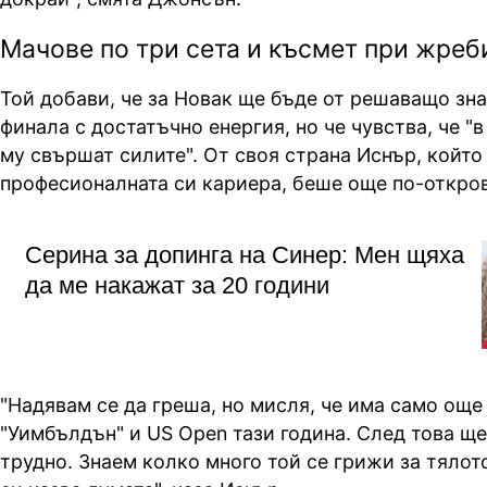
Мачове по три сета и късмет при жреб
Той добави, че за Новак ще бъде от решаващо зна
финала с достатъчно енергия, но че чувства, че "
му свършат силите". От своя страна Иснър, който
професионалната си кариера, беше още по-откров
Серина за допинга на Синер: Мен щяха
да ме накажат за 20 години
"Надявам се да греша, но мисля, че има само още
"Уимбълдън" и US Open тази година. След това ще
трудно. Знаем колко много той се грижи за тялото