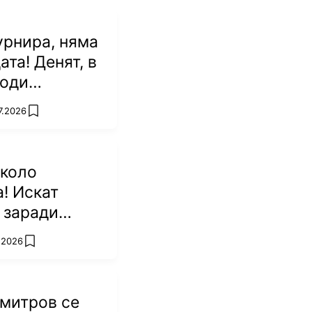
урнира, няма
ата! Денят, в
роди
а Джокович
7.2026
add favorites
около
! Искат
 заради
то ѝ в
7.2026
add favorites
митров се