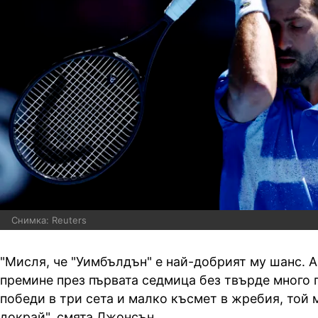
Снимка: Reuters
"Мисля, че "Уимбълдън" е най-добрият му шанс. А
премине през първата седмица без твърде много 
победи в три сета и малко късмет в жребия, той 
докрай", смята Джонсън.