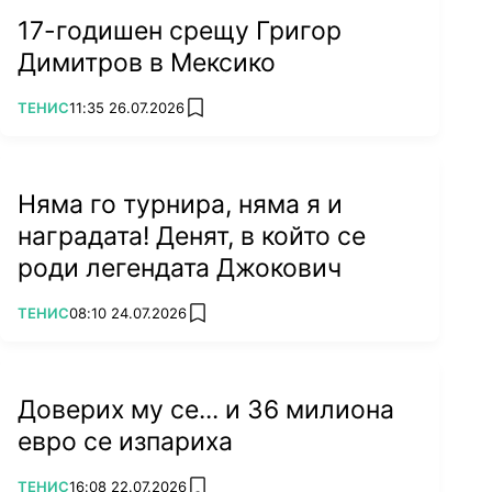
17-годишен срещу Григор
Димитров в Мексико
ПОВЕЧЕ ОТ
ТЕНИС
11:35 26.07.2026
add favorites
Няма го турнира, няма я и
наградата! Денят, в който се
роди легендата Джокович
ПОВЕЧЕ ОТ
ТЕНИС
08:10 24.07.2026
add favorites
Доверих му се... и 36 милиона
евро се изпариха
ПОВЕЧЕ ОТ
ТЕНИС
16:08 22.07.2026