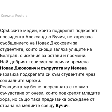
студентите
Снимка: Reuters
Сръбските медии, които подкрепят подкрепят
президента Александър Вучич, не харесаха
съобщението на Новак Джокович за
студентите, които снощи заляха улиците на
Белград, с искания за остави и промени.
Най-добрият тенисист за всички времена
Новак Джокович и съпругата му Йелена
изразиха подкрепата си към студентите чрез
социалните мрежи.
Реакцията му беше посрещната с голямо
съчувствие от онези, които подкрепят младите
хора, но също така предизвика осъждане от
страна на медиите срещу
Вучич
.