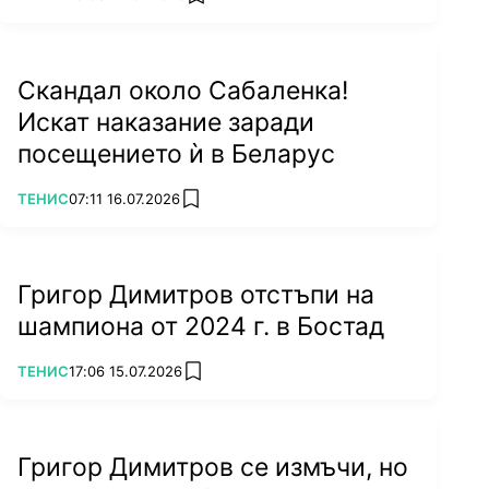
add favorites
Скандал около Сабаленка!
Искат наказание заради
посещението ѝ в Беларус
ПОВЕЧЕ ОТ
ТЕНИС
07:11 16.07.2026
add favorites
Григор Димитров отстъпи на
шампиона от 2024 г. в Бостад
ПОВЕЧЕ ОТ
ТЕНИС
17:06 15.07.2026
add favorites
Григор Димитров се измъчи, но