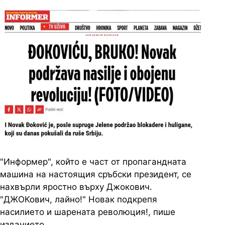
"Информер", който е част от пропагандната
машина на настоящия сръбски президент, се
нахвърли яростно върху Джокович.
"ДЖОКович, лайно!" Новак подкрепя
насилието и шарената революция!, пише
изданието.