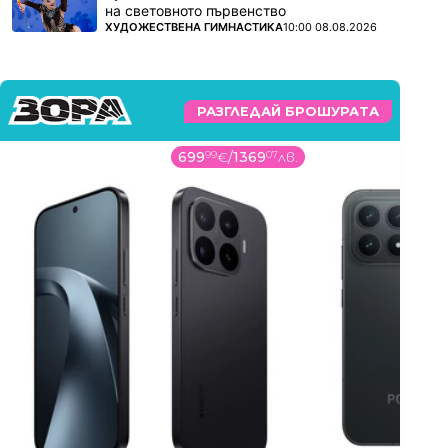
на световното първенство
ПОВЕЧЕ ОТ
ХУДОЖЕСТВЕНА ГИМНАСТИКА
10:00 08.08.2026
РАЗГЛЕДАЙ БРОШУРАТА
699
99
€
/
1369
07
лв.