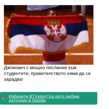
Джокович с мощно послание към
студентите, правителството няма да се
зарадва!
Изберете BTVsport.bg като любим
източник в Google