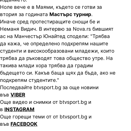
Ноле вече е в Маями, където се готви за
втория за годината
Мастърс турнир
.
Иначе сред протестиращите снощи бе и
Неманя Видич. В интервю за Nova.rs бившият
ас на Манчестър Юнайтед сподели: "Трябва
да кажа, че определено подкрепям нашите
студенти и високообразовани младежи, които
трябва да ръководят това общество утре. На
такива млади хора трябва да градим
бъдещето си. Какъв баща щях да бъда, ако не
подкрепям студентите."
Последвайте btvsport.bg за още новини
във
VIBER
Още видео и снимки от btvsport.bg и
в
INSTAGRAM
Още горещи теми от от btvsport.bg и
във
FACEBOOK