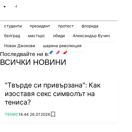
Share
save
студенти
президент
протест
флорида
белград
мастърс
обиди
Александър Вучич
Новак Джокови
шарена революция
Последвайте ни в:
facebook
instagram
youtube
ВСИЧКИ НОВИНИ
"Твърде си привързана": Как
изоставя секс символът на
тениса?
ПОВЕЧЕ ОТ
ТЕНИС
14:44 26.07.2026
add favorites