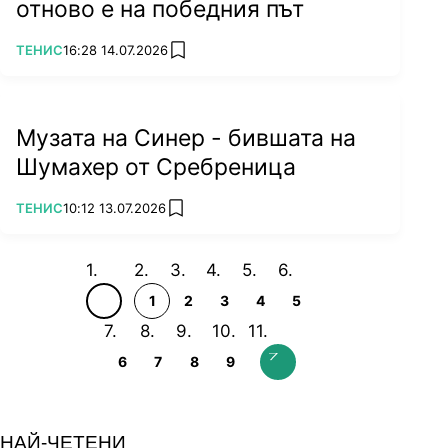
отново е на победния път
ПОВЕЧЕ ОТ
ТЕНИС
16:28 14.07.2026
add favorites
Музата на Синер - бившата на
Шумахер от Сребреница
ПОВЕЧЕ ОТ
ТЕНИС
10:12 13.07.2026
add favorites
1
2
3
4
5
6
7
8
9
НАЙ-ЧЕТЕНИ