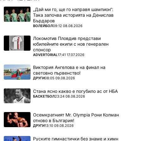
„Дай ми го, ще го направя шампион“:
Така започва историята на Денислав
Бърдаров
ПОВЕЧЕ ОТ
ВОЛЕЙБОЛ
09:12 08.08.2026
Локомотив Пловдив представи
юбилейните екипи с нов генерален
спонсор
ПОВЕЧЕ ОТ
ADVERTORIAL
17:41 17.07.2026
Виктория Ангелова е на финал на
световно първенство!
ПОВЕЧЕ ОТ
ДРУГИ
08:05 09.08.2026
Стана ясно какво е погубило ас от НБА
ПОВЕЧЕ ОТ
БАСКЕТБОЛ
23:24 08.08.2026
Осемкратният Mr. Olympia Рони Колман
отново в България!
ПОВЕЧЕ ОТ
ДРУГИ
13:10 09.08.2026
Руските гимнастички без знаме и химн