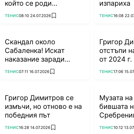
който се роди
изпариха
легендата Джокович
ПОВЕЧЕ ОТ
ПОВЕЧЕ ОТ
ТЕНИС
08:10 24.07.2026
ТЕНИС
16:08 22.0
add favorites
Скандал около
Григор Д
Сабаленка! Искат
отстъпи 
наказание заради
от 2024 г.
посещението ѝ в
ПОВЕЧЕ ОТ
ПОВЕЧЕ ОТ
ТЕНИС
07:11 16.07.2026
ТЕНИС
17:06 15.0
add favorites
Беларус
Григор Димитров се
Музата на
измъчи, но отново е на
бившата н
победния път
Сребрени
ПОВЕЧЕ ОТ
ПОВЕЧЕ ОТ
ТЕНИС
16:28 14.07.2026
ТЕНИС
10:12 13.0
add favorites