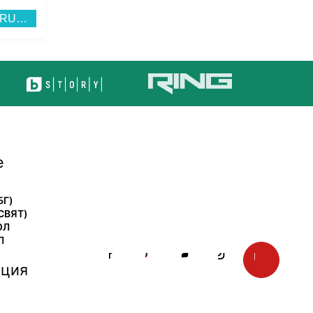
Памет USB SanDisk CRUZER BLADE 128 GB SDCZ50-128G-B35...
Хладилник с фризер Gorenje NRK418EES4 , 255 l, E , No Frost , Инокс...
е
БГ)
СВЯТ)
ОЛ
Л
ция