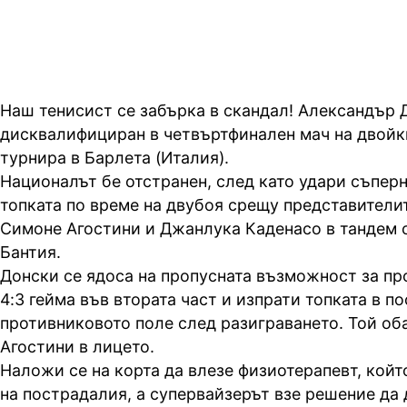
Наш тенисист се забърка в скандал! Александър
дисквалифициран в четвъртфинален мач на двой
турнира в Барлета (Италия).
Националът бе отстранен, след като удари съперн
топката по време на двубоя срещу представители
Симоне Агостини и Джанлука Каденасо в тандем 
Бантия.
Донски се ядоса на пропусната възможност за про
4:3 гейма във втората част и изпрати топката в п
противниковото поле след разиграването. Той об
Агостини в лицето.
Наложи се на корта да влезе физиотерапевт, кой
на пострадалия, а супервайзерът взе решение да