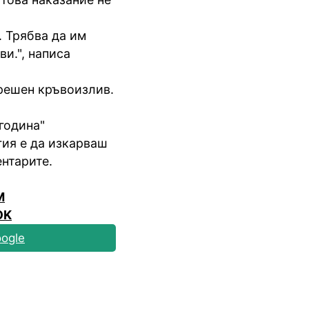
 Трябва да им
и.", написа
решен кръвоизлив.
година"
гия е да изкарваш
ентарите.
M
OK
ogle