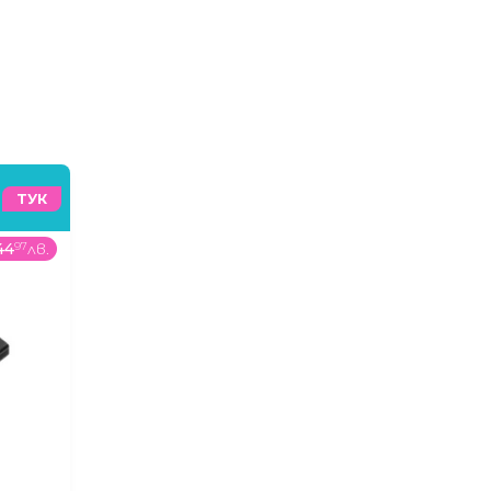
ТУК
44
97
лв.
369
99
€
/
723
64
лв.
449
01