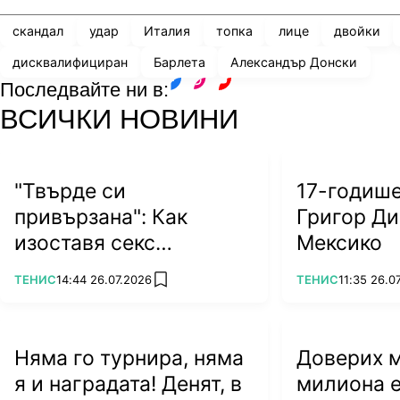
скандал
удар
Италия
топка
лице
двойки
дисквалифициран
Барлета
Александър Донски
Последвайте ни в:
facebook
instagram
youtube
ВСИЧКИ НОВИНИ
"Твърде си
17-годиш
привързана": Как
Григор Ди
изоставя секс
Мексико
символът на тениса?
ПОВЕЧЕ ОТ
ПОВЕЧЕ ОТ
ТЕНИС
14:44 26.07.2026
ТЕНИС
11:35 26.0
add favorites
Няма го турнира, няма
Доверих му
я и наградата! Денят, в
милиона е