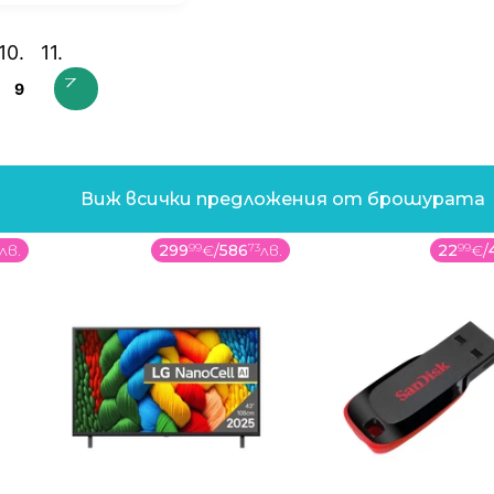
9
Виж всички предложения от брошурата
лв.
299
99
€
/
586
73
лв.
22
99
€
/