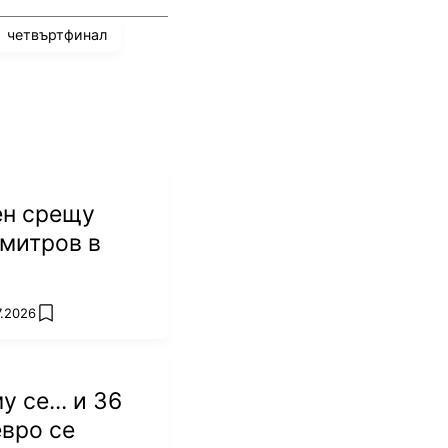
четвъртфинал
ен срещу
митров в
7.2026
add favorites
 се... и 36
вро се