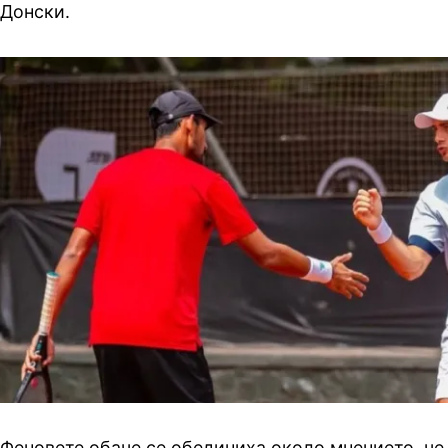
Донски.
Феновете обаче се обединиха около мнението, че 