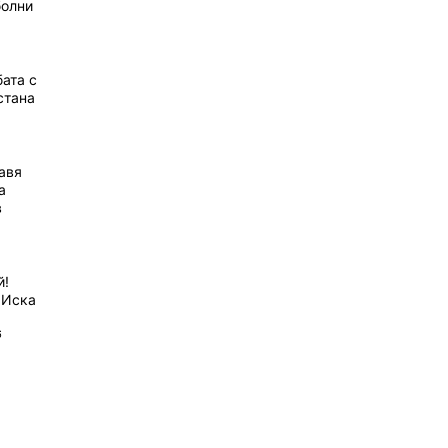
болни
ата с
стана
равя
а
в
й!
 Иска
6