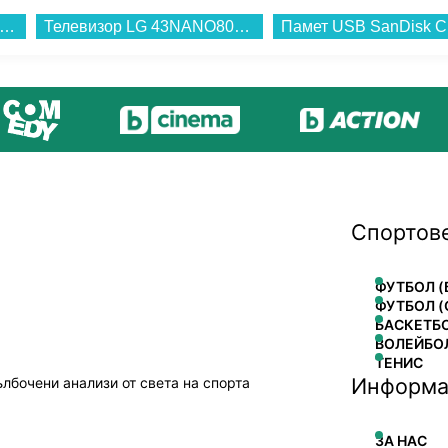
алня Bosch WAN2406NBY , 1200 об./мин., 8.00 kg, A , Бял...
Телевизор LG 43NANO80A3B , 108 см, 3840x2160 UHD-4K , 43 inch, LED , Smart TV , Web Os...
Спортов
ФУТБОЛ (
ФУТБОЛ (
БАСКЕТБ
ВОЛЕЙБО
ТЕНИС
Информа
ълбочени анализи от света на спорта
ЗА НАС