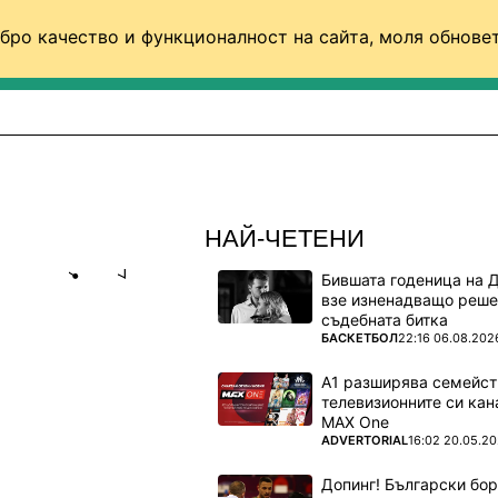
бро качество и функционалност на сайта, моля обновет
ФУТБОЛ (СВЯТ)
БАСКЕТБОЛ
ВОЛЕЙБОЛ
НАЙ-ЧЕТЕНИ
Бившата годеница на 
Share
save
взе изненадващо реше
съдебната битка
ПОВЕЧЕ ОТ
БАСКЕТБОЛ
22:16 06.08.202
 СКАНДАЛ
А1 разширява семейст
телевизионните си кан
MAX One
алифициран
ПОВЕЧЕ ОТ
ADVERTORIAL
16:02 20.05.2
Допинг! Български бо