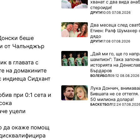
хванат с два вида ана
стероиди!
ПОВЕЧЕ ОТ
ДРУГИ
10:05 07.08.2026
Два месеца след сватб
Етиен: Ралф Шумахер 
дядо
 Донски беше
ПОВЕЧЕ ОТ
ДРУГИ
17:08 07.08.2026
ки от Чалънджър
„Дай ми го, ще го нап
шампион“: Така започв
ик в главата с
историята на Денисла
те на домакините
Бърдаров
ПОВЕЧЕ ОТ
ВОЛЕЙБОЛ
09:12 08.08.2026
с индиеца Сидхант
Лука Дончич, внимава
Бившата не се оттегля.
бив при 0:1 сета и
50 милиона долара!
осока
ПОВЕЧЕ ОТ
БАСКЕТБОЛ
12:24 07.08.202
аче уцели
то да окаже помощ
 дисквалифицира