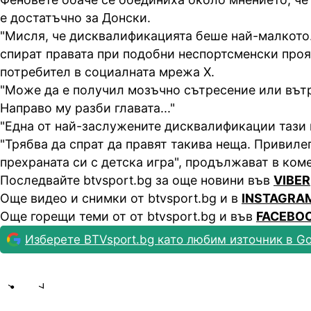
е достатъчно за Донски.
"Мисля, че дисквалификацията беше най-малкото.
спират правата при подобни неспортсменски прояв
потребител в социалната мрежа X.
"Може да е получил мозъчно сътресение или вът
Направо му разби главата..."
"Една от най-заслужените дисквалификации тази 
"Трябва да спрат да правят такива неща. Привиле
прехраната си с детска игра", продължават в ком
Последвайте btvsport.bg за още новини във
VIBER
Още видео и снимки от btvsport.bg и в
INSTAGRA
Още горещи теми от от btvsport.bg и във
FACEBO
Изберете BTVsport.bg като любим източник в Go
Share
save