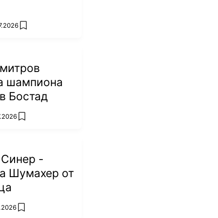
7.2026
add favorites
имитров
на шампиона
 в Бостад
7.2026
add favorites
 Синер -
а Шумахер от
ца
7.2026
add favorites