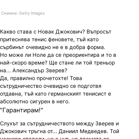
Снимка: Getty Images
Какво става с Новак Джокович? Въпросът
притеснява тенис феновете, тъй като
сърбинът очевидно не е в добра форма.
Но може ли Ноле да се преориентира и то в
най-скоро време? Ще стане ли той треньор
на... Александър Зверев?
Да, правилно прочетохте! Това
сътрудничество очевидно се подготвя
отдавна, тъй като германският тенисист е
абсолютно сигурен в него.
"Гарантирам!"
Слухът за сътрудничеството между Зверев и
Джокович тръгна от... Даниил Медведев. Той