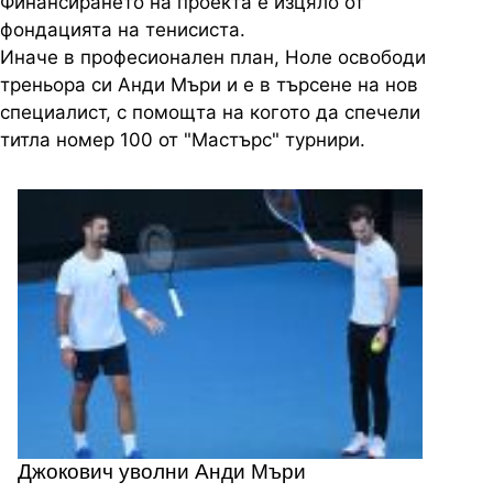
Финансирането на проекта е изцяло от
фондацията на тенисиста.
Иначе в професионален план, Ноле освободи
треньора си Анди Мъри и е в търсене на нов
специалист, с помощта на когото да спечели
титла номер 100 от "Мастърс" турнири.
Джокович уволни Анди Мъри