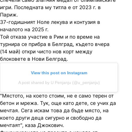
спечели само златния медал от олимпийските
игри. Последната му титла е от 2023 г. в
Париж.
37-годишният Ноле лекува и контузия в
началото на 2025 г.
Той отказа участие в Рим и по време на
турнира се прибра в Белград, където вчера
(14 май) откри чисто нов корт между
блоковете в Нови Белград.
View this post on Instagram
A post shared by U Penjanju (@u_penjanju)
"Мястото, на което стоим, не е само терен от
бетон и мрежа. Тук, още като дете, се учих да
мечтая. Сега искам това да бъде място, на
което други деца сигурно и свободно да
мечтаят", каза Джокович.