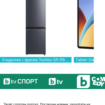
Хладилник с фризер Toshiba GR-RB500WE-PMJ(06) , 378 l, E , Morandi Grey , No Frost...
Твоят спортен портал. Последни новини, резултати на