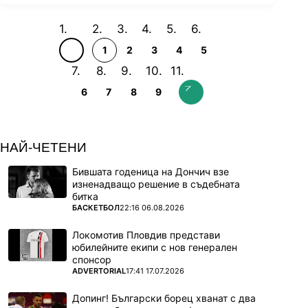
1
2
3
4
5
6
7
8
9
НАЙ-ЧЕТЕНИ
Бившата годеница на Дончич взе
изненадващо решение в съдебната
битка
ПОВЕЧЕ ОТ
БАСКЕТБОЛ
22:16 06.08.2026
Локомотив Пловдив представи
юбилейните екипи с нов генерален
спонсор
ПОВЕЧЕ ОТ
ADVERTORIAL
17:41 17.07.2026
Допинг! Български борец хванат с два