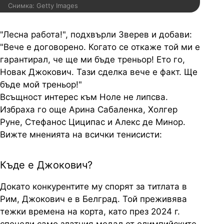
Снимка: Getty Images
"Лесна работа!", подхвърли Зверев и добави:
"Вече е договорено. Когато се откаже той ми е
гарантирал, че ще ми бъде треньор! Ето го,
Новак Джокович. Тази сделка вече е факт. Ще
бъде мой треньор!"
Всъщност интерес към Ноле не липсва.
Избраха го още Арина Сабаленка, Холгер
Руне, Стефанос Циципас и Алекс де Минор.
Вижте мненията на всички тенисисти:
Къде е Джокович?
Докато конкурентите му спорят за титлата в
Рим, Джокович е в Белград. Той преживява
тежки времена на корта, като през 2024 г.