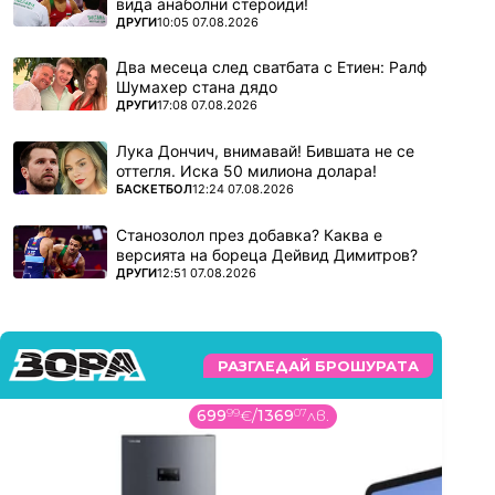
вида анаболни стероиди!
ПОВЕЧЕ ОТ
ДРУГИ
10:05 07.08.2026
Два месеца след сватбата с Етиен: Ралф
Шумахер стана дядо
ПОВЕЧЕ ОТ
ДРУГИ
17:08 07.08.2026
Лука Дончич, внимавай! Бившата не се
оттегля. Иска 50 милиона долара!
ПОВЕЧЕ ОТ
БАСКЕТБОЛ
12:24 07.08.2026
Станозолол през добавка? Каква е
версията на бореца Дейвид Димитров?
ПОВЕЧЕ ОТ
ДРУГИ
12:51 07.08.2026
РАЗГЛЕДАЙ БРОШУРАТА
699
99
€
/
1369
07
лв.