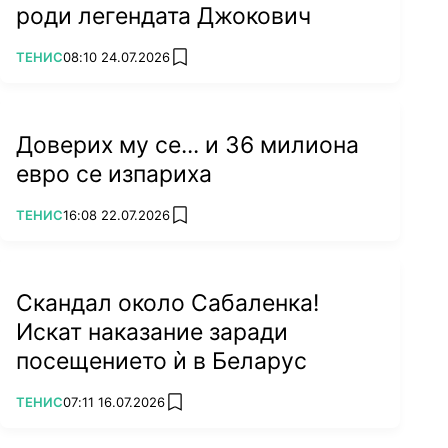
роди легендата Джокович
ПОВЕЧЕ ОТ
ТЕНИС
08:10 24.07.2026
add favorites
Доверих му се... и 36 милиона
евро се изпариха
ПОВЕЧЕ ОТ
ТЕНИС
16:08 22.07.2026
add favorites
Скандал около Сабаленка!
Искат наказание заради
посещението ѝ в Беларус
ПОВЕЧЕ ОТ
ТЕНИС
07:11 16.07.2026
add favorites