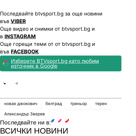
Последвайте btvsport.bg за още новини
във
VIBER
Още видео и снимки от btvsport.bg и
в
INSTAGRAM
Още горещи теми от от btvsport.bg и
във
FACEBOOK
Изберете BTVsport.bg като любим
източник в Google
Share
save
новак джокович
белград
треньор
терен
Александър Зверев
Последвайте ни в:
facebook
instagram
youtube
ВСИЧКИ НОВИНИ