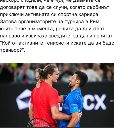
наскоро сподели, че е чул, че двамата се
договарят това да се случи, когато сърбинът
приключи активната си спортна кариера.
Затова организаторите на турнира в Рим,
който тече в момента, решиха да действат
направо и извикаха звездите, за да ги попитат
"Кой от активните тенисисти искате да ви бъде
треньор?".