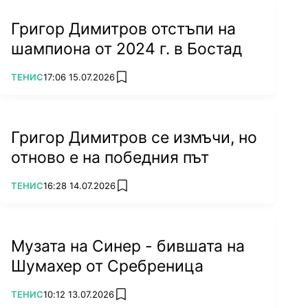
Григор Димитров отстъпи на
шампиона от 2024 г. в Бостад
ПОВЕЧЕ ОТ
ТЕНИС
17:06 15.07.2026
add favorites
Григор Димитров се измъчи, но
отново е на победния път
ПОВЕЧЕ ОТ
ТЕНИС
16:28 14.07.2026
add favorites
Музата на Синер - бившата на
Шумахер от Сребреница
ПОВЕЧЕ ОТ
ТЕНИС
10:12 13.07.2026
add favorites