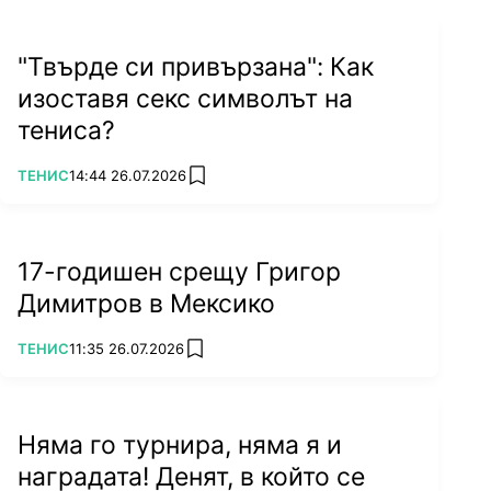
"Твърде си привързана": Как
изоставя секс символът на
тениса?
ПОВЕЧЕ ОТ
ТЕНИС
14:44 26.07.2026
add favorites
17-годишен срещу Григор
Димитров в Мексико
ПОВЕЧЕ ОТ
ТЕНИС
11:35 26.07.2026
add favorites
Няма го турнира, няма я и
наградата! Денят, в който се