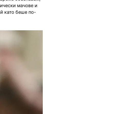
рически мачове и
ъй като беше по-