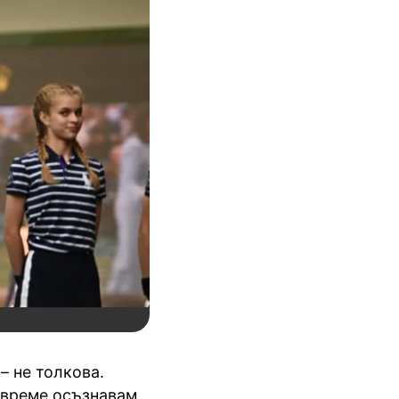
– не толкова.
 време осъзнавам,