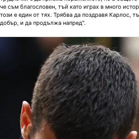
че съм благословен, тъй като играх в много исто
този е един от тях. Трябва да поздравя Карлос, т
добър, и да продължа напред".