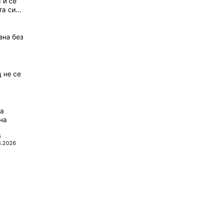
 и се
а си...
ана без
 не се
да
на
6
8.2026