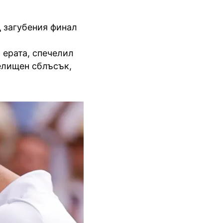
 загубения финал
 ерата, спечелил
релищен сблъсък,