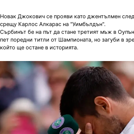
Новак Джокович се прояви като джентълмен след
срещу Карлос Алкарас на "Уимбълдън".
Сърбинът бе на път да стане третият мъж в Оупън
пет поредни титли от Шампионата, но загуби в з
който ще остане в историята.