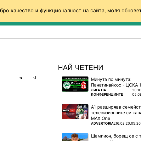
бро качество и функционалност на сайта, моля обновет
ФУТБОЛ (СВЯТ)
БАСКЕТБОЛ
ВОЛЕЙБОЛ
НАЙ-ЧЕТЕНИ
Минута по минута:
Share
save
ПОВЕЧЕ ОТ
ЛИГА НА
20:1
КОНФЕРЕНЦИИТЕ
05.0
А1 разширява семейст
телевизионните си кан
да ми се
MAX One
ПОВЕЧЕ ОТ
ADVERTORIAL
16:02 20.05.2
ите си
Шампион, борещ се с 