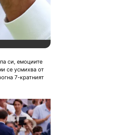
па си, емоциите
ми се усмихва от
рогна 7-кратният