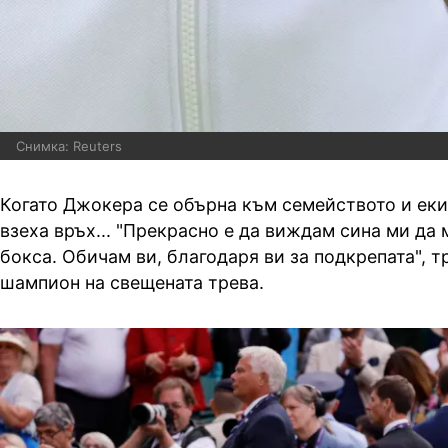
Снимка: Reuters
Когато Джокера се обърна към семейството и еки
взеха връх... "Прекрасно е да виждам сина ми да 
бокса. Обичам ви, благодаря ви за подкрепата", т
шампион на свещената трева.