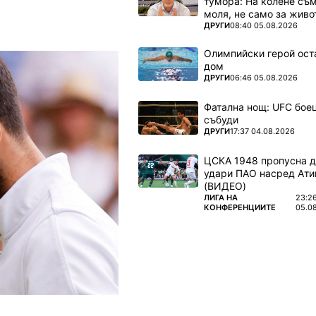
тумора: На колене съм
моля, не само за живот
ПОВЕЧЕ ОТ
ДРУГИ
08:40 05.08.2026
Олимпийски герой ост
дом
ПОВЕЧЕ ОТ
ДРУГИ
06:46 05.08.2026
Фатална нощ: UFC боец
събуди
ПОВЕЧЕ ОТ
ДРУГИ
17:37 04.08.2026
ЦСКА 1948 пропусна 
удари ПАО насред Ати
(ВИДЕО)
ПОВЕЧЕ ОТ
ЛИГА НА
23:2
КОНФЕРЕНЦИИТЕ
05.0