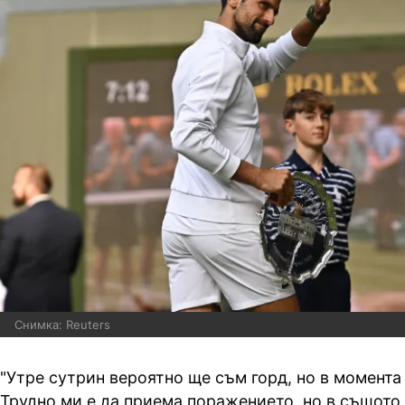
Снимка: Reuters
"Утре сутрин вероятно ще съм горд, но в момента 
Трудно ми е да приема поражението, но в същото