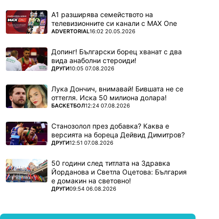
А1 разширява семейството на
телевизионните си канали с MAX One
ПОВЕЧЕ ОТ
ADVERTORIAL
16:02 20.05.2026
Допинг! Български борец хванат с два
вида анаболни стероиди!
ПОВЕЧЕ ОТ
ДРУГИ
10:05 07.08.2026
Лука Дончич, внимавай! Бившата не се
оттегля. Иска 50 милиона долара!
ПОВЕЧЕ ОТ
БАСКЕТБОЛ
12:24 07.08.2026
Станозолол през добавка? Каква е
версията на бореца Дейвид Димитров?
ПОВЕЧЕ ОТ
ДРУГИ
12:51 07.08.2026
50 години след титлата на Здравка
Йорданова и Светла Оцетова: България
е домакин на световно!
ПОВЕЧЕ ОТ
ДРУГИ
09:54 06.08.2026