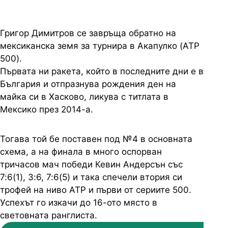
Григор Димитров се завръща обратно на
мексиканска земя за турнира в Акапулко (АТР
500).
Първата ни ракета, който в последните дни е в
България и отпразнува рождения ден на
майка си в Хасково, ликува с титлата в
Мексико през 2014-а.
Тогава той бе поставен под №4 в основната
схема, а на финала в много оспорван
тричасов мач победи Кевин Андерсън със
7:6(1), 3:6, 7:6(5) и така спечели втория си
трофей на ниво ATP и първи от сериите 500.
Успехът го изкачи до 16-ото място в
световната ранглиста.