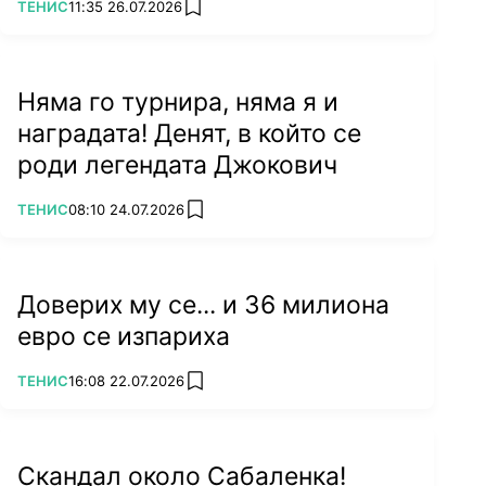
ПОВЕЧЕ ОТ
ТЕНИС
11:35 26.07.2026
add favorites
Няма го турнира, няма я и
наградата! Денят, в който се
роди легендата Джокович
ПОВЕЧЕ ОТ
ТЕНИС
08:10 24.07.2026
add favorites
Доверих му се... и 36 милиона
евро се изпариха
ПОВЕЧЕ ОТ
ТЕНИС
16:08 22.07.2026
add favorites
Скандал около Сабаленка!