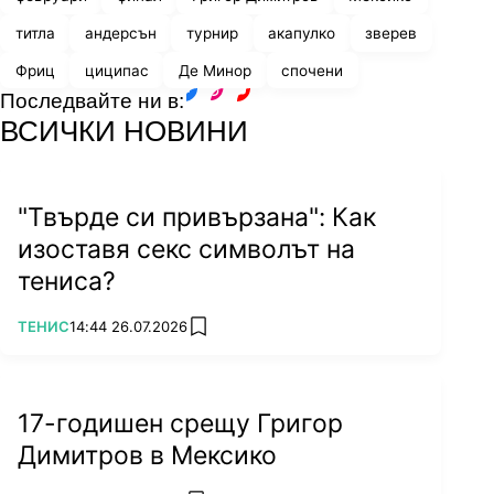
титла
андерсън
турнир
акапулко
зверев
Фриц
циципас
Де Минор
спочени
Последвайте ни в:
facebook
instagram
youtube
ВСИЧКИ НОВИНИ
"Твърде си привързана": Как
изоставя секс символът на
тениса?
ПОВЕЧЕ ОТ
ТЕНИС
14:44 26.07.2026
add favorites
17-годишен срещу Григор
Димитров в Мексико