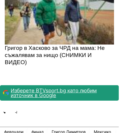
Григор в Хасково за ЧРД на мама: Не
съжалявам за нищо (СНИМКИ И
ВИДЕО)
Изберете BTVsport.bg като любим
източник в Google
Share
save
февруари
финал
Григор Димитров
Мексико