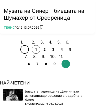
Музата на Синер - бившата на
Шумахер от Сребреница
ПОВЕЧЕ ОТ
ТЕНИС
10:12 13.07.2026
add favorites
1
2
3
4
5
6
7
8
9
НАЙ-ЧЕТЕНИ
Бившата годеница на Дончич взе
изненадващо решение в съдебната
битка
ПОВЕЧЕ ОТ
БАСКЕТБОЛ
22:16 06.08.2026