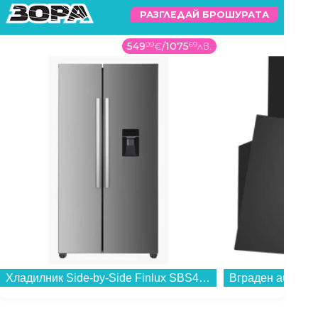
РАЗГЛЕДАЙ БРОШУРАТА
549
99
€
/
1075
69
лв.
Хладилник Side-by-Side Finlux SBS441ЕDIX , 439 l, E , No Frost , Инокс...