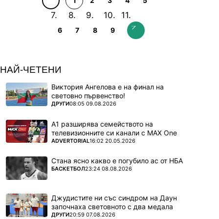
1
2
3
4
5
6
7
8
9
НАЙ-ЧЕТЕНИ
Виктория Ангелова е на финал на
световно първенство!
ПОВЕЧЕ ОТ
ДРУГИ
08:05 09.08.2026
А1 разширява семейството на
телевизионните си канали с MAX One
ПОВЕЧЕ ОТ
ADVERTORIAL
16:02 20.05.2026
Стана ясно какво е погубило ас от НБА
ПОВЕЧЕ ОТ
БАСКЕТБОЛ
23:24 08.08.2026
Джудистите ни със синдром на Даун
започнаха световното с два медала
ПОВЕЧЕ ОТ
ДРУГИ
20:59 07.08.2026