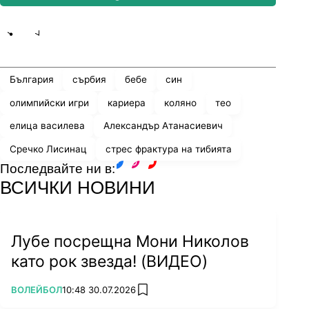
Share
save
България
сърбия
бебе
син
Очаквано завръщане: Елица Василева
олимпийски игри
кариера
коляно
тео
подсилва Фенербахче
елица василева
Александър Атанасиевич
Сречко Лисинац
стрес фрактура на тибията
Последвайте ни в:
facebook
instagram
youtube
"Просто работиш всеки ден, на всяко ниво и
ВСИЧКИ НОВИНИ
не гледаш на това като на жертва, а на нещо,
което, ако искаш да си на макс, трябва да
изпълниш.
Лубе посрещна Мони Николов
като рок звезда! (ВИДЕО)
ПОВЕЧЕ ОТ
ВОЛЕЙБОЛ
10:48 30.07.2026
add favorites