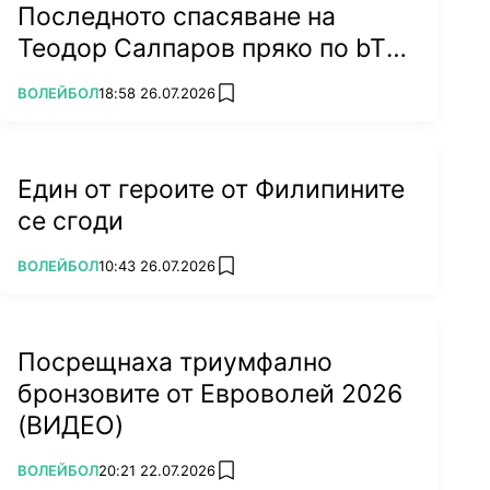
Последното спасяване на
Теодор Салпаров пряко по bTV
Така че тези моменти, когато нещо те боли,
на 5 септември (ВИДЕО)
когато трябва да пропуснеш турнир, със
ПОВЕЧЕ ОТ
ВОЛЕЙБОЛ
18:58 26.07.2026
add favorites
сигурност са трудни, но също така са
мимолетни. Когато си по-млад, знаеш, че ще
се възстановиш бързо, но сега, ако се
Един от героите от Филипините
контузиш, е ад...", казва още Атанасиевич.
се сгоди
ПОВЕЧЕ ОТ
ВОЛЕЙБОЛ
10:43 26.07.2026
add favorites
Посрещнаха триумфално
бронзовите от Евроволей 2026
(ВИДЕО)
ПОВЕЧЕ ОТ
ВОЛЕЙБОЛ
20:21 22.07.2026
add favorites