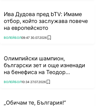
Ива Дудова пред bTV: Имаме
отбор, който заслужава повече
на европейското
ПОВЕЧЕ ОТ
ВОЛЕЙБОЛ
09:47 30.07.2026
add favorites
Олимпийски шампион,
български зет и още изненади
на бенефиса на Теодор
Салпаров
ПОВЕЧЕ ОТ
ВОЛЕЙБОЛ
10:34 27.07.2026
add favorites
„Обичам те, България!“
Снимка: Instagram