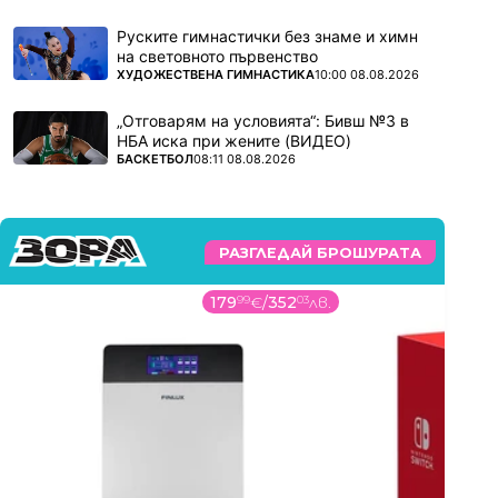
Руските гимнастички без знаме и химн
на световното първенство
ПОВЕЧЕ ОТ
ХУДОЖЕСТВЕНА ГИМНАСТИКА
10:00 08.08.2026
„Отговарям на условията“: Бивш №3 в
НБА иска при жените (ВИДЕО)
ПОВЕЧЕ ОТ
БАСКЕТБОЛ
08:11 08.08.2026
РАЗГЛЕДАЙ БРОШУРАТА
179
99
€
/
352
03
лв.