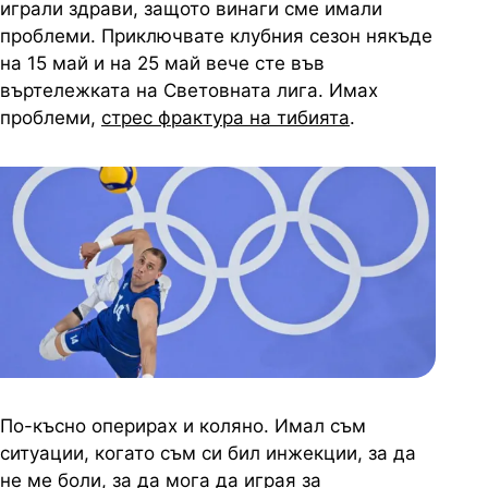
играли здрави, защото винаги сме имали
проблеми. Приключвате клубния сезон някъде
на 15 май и на 25 май вече сте във
въртележката на Световната лига. Имах
проблеми,
стрес фрактура на тибията
.
По-късно оперирах и коляно. Имал съм
ситуации, когато съм си бил инжекции, за да
не ме боли, за да мога да играя за