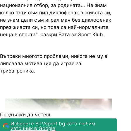
националния отбор, за родината... Не знам
колко пъти съм пил диклофенак в живота си,
не знам дали съм играл мач без диклофенак
през живота си, но това са най-нормалните
неща в спорта", разкри Бата за Sport Klub.
Въпреки многото проблеми, никога не му е
липсвала мотивация да играе за
трибагреника.
Продължи да четеш
Изберете BTVsport.bg като любим
източник в Google