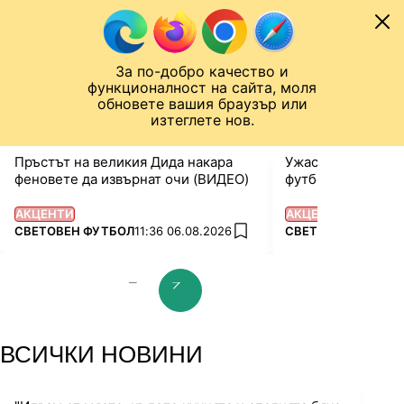
Към съдържанието
МОБИЛ
За по-добро качество и
Шампионска лига
Лига Европа
Лига на Конференциите
функционалност на сайта, моля
ЧАЛО
СВЕТОВЕН ФУТБОЛ
обновете вашия браузър или
изтеглете нов.
Пръстът на великия Дида накара
Ужасяваща траге
феновете да извърнат очи (ВИДЕО)
футболист и рани
АКЦЕНТИ
АКЦЕНТИ
ПОВЕЧЕ ОТ
ПОВЕЧЕ ОТ
СВЕТОВЕН ФУТБОЛ
11:36 06.08.2026
СВЕТОВЕН ФУТБО
add favorites
prev slide
next slide
ВСИЧКИ НОВИНИ