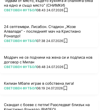
"Идвам от място, където кухнята и спалнята бяха
на едно и също място" (СНИМКИ)
ПОВЕЧЕ ОТ
СВЕТОВЕН ФУТБОЛ
08:43 24.07.2026
add favorites
24 септември. Лисабон. Стадион „Жозе
Алваладе“ - последният мач на Кристиано
Роналдо!
ПОВЕЧЕ ОТ
СВЕТОВЕН ФУТБОЛ
07:38 24.07.2026
add favorites
Модрич не се подчини на жена си и подписа нов
договор с Милан
ПОВЕЧЕ ОТ
СВЕТОВЕН ФУТБОЛ
06:48 24.07.2026
add favorites
Килиан Мбапе играе в собствена лига!
ПОВЕЧЕ ОТ
СВЕТОВЕН ФУТБОЛ
06:19 24.07.2026
add favorites
Скандал с боеве с петли! Разследват близък на
Кристиано Роналдо (ВИДЕО)