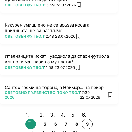
ПОВЕЧЕ ОТ
СВЕТОВЕН ФУТБОЛ
05:59 24.07.2026
add favorites
Кукурея умишлено не си връзва косата -
причината ще ви разплаче!
ПОВЕЧЕ ОТ
СВЕТОВЕН ФУТБОЛ
12:48 23.07.2026
add favorites
Италианците искат Гуардиола да спаси футбола
им, но нямат пари да му платят!
ПОВЕЧЕ ОТ
СВЕТОВЕН ФУТБОЛ
11:58 23.07.2026
add favorites
Сантос громи на терена, а Неймар... на покер
ПОВЕЧЕ ОТ
СВЕТОВНО ПЪРВЕНСТВО ПО ФУТБОЛ
17:39
add favorit
2026
22.07.2026
5
6
7
8
9