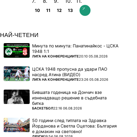
10
11
12
13
НАЙ-ЧЕТЕНИ
Минута по минута: Панатинайкос - ЦСКА
1948 1:1
ПОВЕЧЕ ОТ
ЛИГА НА КОНФЕРЕНЦИИТЕ
20:10 05.08.2026
ЦСКА 1948 пропусна да удари ПАО
насред Атина (ВИДЕО)
ПОВЕЧЕ ОТ
ЛИГА НА КОНФЕРЕНЦИИТЕ
23:26 05.08.2026
Бившата годеница на Дончич взе
изненадващо решение в съдебната
битка
ПОВЕЧЕ ОТ
БАСКЕТБОЛ
22:16 06.08.2026
50 години след титлата на Здравка
Йорданова и Светла Оцетова: България
е домакин на световно!
ПОВЕЧЕ ОТ
ДРУГИ
09:54 06.08.2026