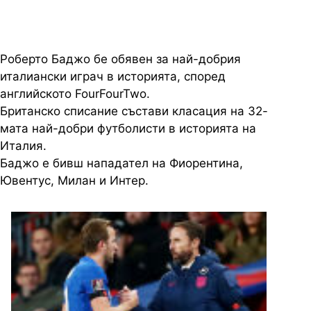
Роберто Баджо бе обявен за най-добрия
италиански играч в историята, според
английското FourFourTwo.
Британско списание състави класация на 32-
мата най-добри футболисти в историята на
Италия.
Баджо е бивш нападател на Фиорентина,
Ювентус, Милан и Интер.