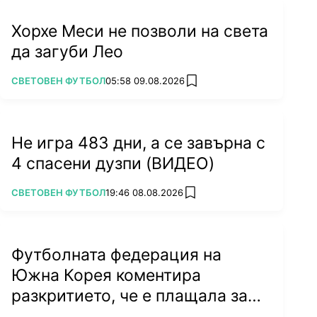
Хорхе Меси не позволи на света
да загуби Лео
ПОВЕЧЕ ОТ
СВЕТОВЕН ФУТБОЛ
05:58 09.08.2026
add favorites
Не игра 483 дни, а се завърна с
4 спасени дузпи (ВИДЕО)
ПОВЕЧЕ ОТ
СВЕТОВЕН ФУТБОЛ
19:46 08.08.2026
add favorites
Футболната федерация на
Южна Корея коментира
разкритието, че е плащала за
секс