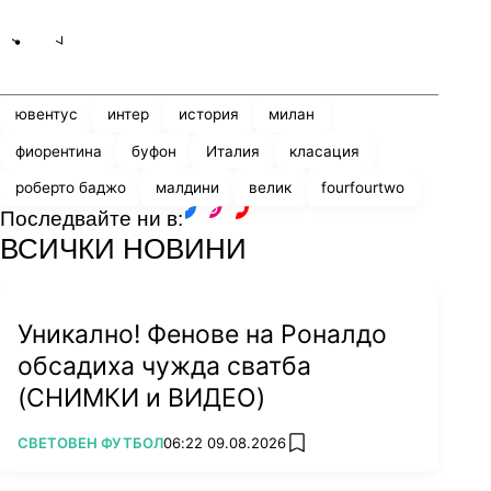
Share
save
ювентус
интер
история
милан
фиорентина
буфон
Италия
класация
роберто баджо
малдини
велик
fourfourtwo
Последвайте ни в:
facebook
instagram
youtube
ВСИЧКИ НОВИНИ
Уникално! Фенове на Роналдо
обсадиха чужда сватба
(СНИМКИ и ВИДЕО)
ПОВЕЧЕ ОТ
СВЕТОВЕН ФУТБОЛ
06:22 09.08.2026
add favorites