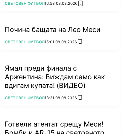
ПОВЕЧЕ ОТ
СВЕТОВЕН ФУТБОЛ
16:58 08.08.2026
add favorites
Почина бащата на Лео Меси
ПОВЕЧЕ ОТ
СВЕТОВЕН ФУТБОЛ
15:01 08.08.2026
add favorites
Ямал преди финала с
Аржентина: Виждам само как
вдигам купата! (ВИДЕО)
ПОВЕЧЕ ОТ
СВЕТОВЕН ФУТБОЛ
13:31 08.08.2026
add favorites
Готвели атентат срещу Меси!
Бомби и AR-15 на световното