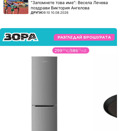
"Запомнете това име": Весела Лечева
поздрави Виктория Ангелова
ПОВЕЧЕ ОТ
ДРУГИ
09:10 10.08.2026
РАЗГЛЕДАЙ БРОШУРАТА
299
99
€
/
586
73
лв.