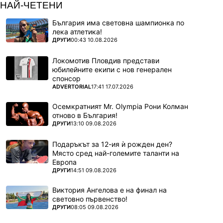
НАЙ-ЧЕТЕНИ
България има световна шампионка по
лека атлетика!
ПОВЕЧЕ ОТ
ДРУГИ
00:43 10.08.2026
Локомотив Пловдив представи
юбилейните екипи с нов генерален
спонсор
ПОВЕЧЕ ОТ
ADVERTORIAL
17:41 17.07.2026
Осемкратният Mr. Olympia Рони Колман
отново в България!
ПОВЕЧЕ ОТ
ДРУГИ
13:10 09.08.2026
Подаръкът за 12-ия ѝ рожден ден?
Място сред най-големите таланти на
Европа
ПОВЕЧЕ ОТ
ДРУГИ
14:51 09.08.2026
Виктория Ангелова е на финал на
световно първенство!
ПОВЕЧЕ ОТ
ДРУГИ
08:05 09.08.2026