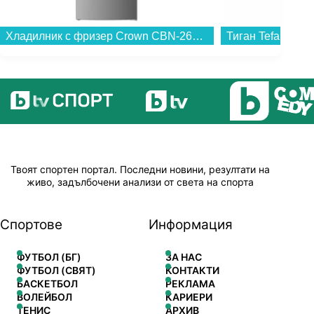
Хладилник с фризер Crown CBN-265IX , 253 l, E , No Frost , Инокс...
Твоят спортен портал. Последни новини, резултати на
живо, задълбочени анализи от света на спорта
Спортове
Информация
ФУТБОЛ (БГ)
ЗА НАС
ФУТБОЛ (СВЯТ)
КОНТАКТИ
БАСКЕТБОЛ
РЕКЛАМА
ВОЛЕЙБОЛ
КАРИЕРИ
ТЕНИС
АРХИВ