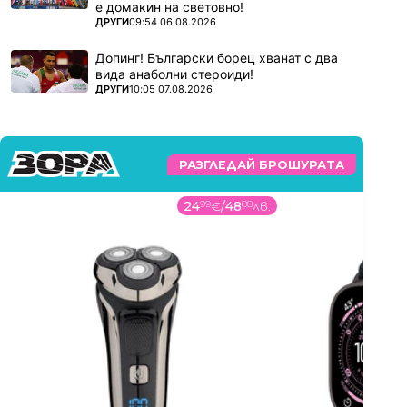
е домакин на световно!
ПОВЕЧЕ ОТ
ДРУГИ
09:54 06.08.2026
Допинг! Български борец хванат с два
вида анаболни стероиди!
ПОВЕЧЕ ОТ
ДРУГИ
10:05 07.08.2026
РАЗГЛЕДАЙ БРОШУРАТА
809
00
€
/
1582
27
лв.