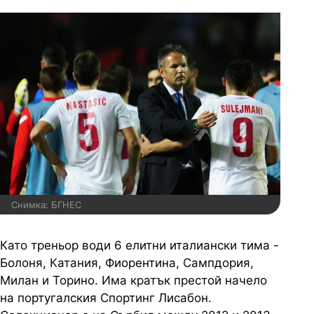
Снимка: БГНЕС
Като треньор води 6 елитни италиански тима -
Болоня, Катания, Фиорентина, Сампдория,
Милан и Торино. Има кратък престой начело
на португалския Спортинг Лисабон.