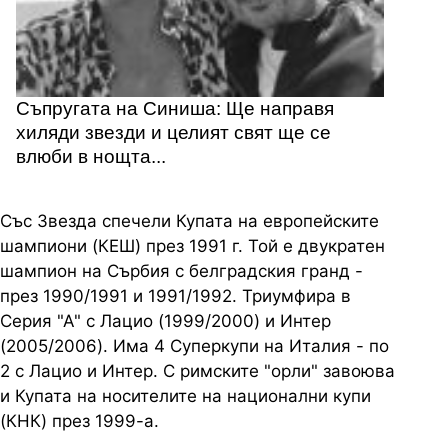
Съпругата на Синиша: Ще направя
хиляди звезди и целият свят ще се
влюби в нощта...
Със Звезда спечели Купата на европейските
шампиони (КЕШ) през 1991 г. Той е двукратен
шампион на Сърбия с белградския гранд -
през 1990/1991 и 1991/1992. Триумфира в
Серия "А" с Лацио (1999/2000) и Интер
(2005/2006). Има 4 Суперкупи на Италия - по
2 с Лацио и Интер. С римските "орли" завоюва
и Купата на носителите на национални купи
(КНК) през 1999-а.