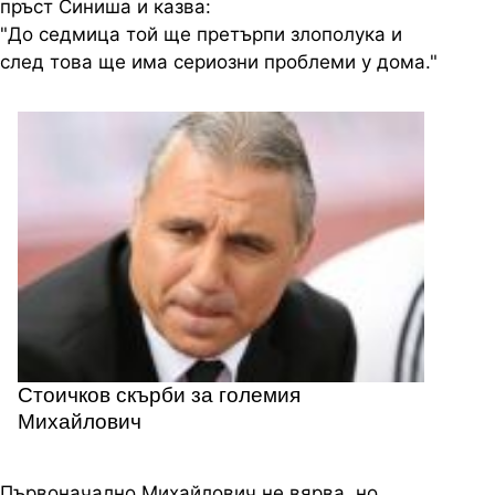
пръст Синиша и казва:
"До седмица той ще претърпи злополука и
след това ще има сериозни проблеми у дома."
Стоичков скърби за големия
Михайлович
Първоначално Михайлович не вярва, но