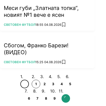
Меси губи „Златната топка“,
новият №1 вече е ясен
ПОВЕЧЕ ОТ
СВЕТОВЕН ФУТБОЛ
18:55 04.08.2026
add favorites
Сбогом, Франко Барези!
(ВИДЕО)
ПОВЕЧЕ ОТ
СВЕТОВЕН ФУТБОЛ
15:25 04.08.2026
add favorites
1
2
3
4
5
6
7
8
9