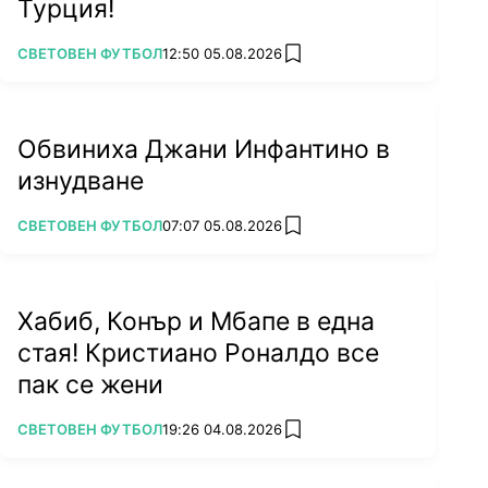
Турция!
ПОВЕЧЕ ОТ
СВЕТОВЕН ФУТБОЛ
12:50 05.08.2026
add favorites
Обвиниха Джани Инфантино в
изнудване
ПОВЕЧЕ ОТ
СВЕТОВЕН ФУТБОЛ
07:07 05.08.2026
add favorites
Хабиб, Конър и Мбапе в една
стая! Кристиано Роналдо все
пак се жени
ПОВЕЧЕ ОТ
СВЕТОВЕН ФУТБОЛ
19:26 04.08.2026
add favorites