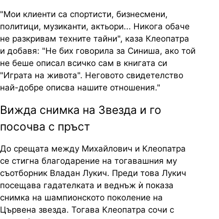
"Мои клиенти са спортисти, бизнесмени,
политици, музиканти, актьори... Никога обаче
не разкривам техните тайни", каза Клеопатра
и добавя: "Не бих говорила за Синиша, ако той
не беше описал всичко сам в книгата си
"Играта на живота". Неговото свидетелство
най-добре описва нашите отношения."
Вижда снимка на Звезда и го
посочва с пръст
До срещата между Михайлович и Клеопатра
се стигна благодарение на тогавашния му
съотборник Владан Лукич. Преди това Лукич
посещава гадателката и веднъж ѝ показа
снимка на шампионското поколение на
Цървена звезда. Тогава Клеопатра сочи с