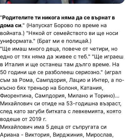
"
Родителите ти никога няма да се върнат в
дома си
." (Напускат Борово по време на
войната.) "Някой от семейството ви ще носи
униформата." (Брат ми е полицай.)
"Ще имаш много деца, повече от четири, но
едно от тях няма да живее с теб." "Ще играеш
в Италия и ще останеш там дълго време. На
50 години ще се разболееш сериозно." (играл
съм за Рома, Сампдория, Лацио и Интер, а по-
късно бях треньор на Болоня, Катания,
Фиорентина, Сампдория, Милано и Торино)…
Михайлович си отиде на 53-годишна възраст,
след като загуби битката с левкемията, която
водеше от 2019 г.
Михайлович има 5 деца от съпругата си
Ариана - Виктория, Вирджиния, Мирослав,