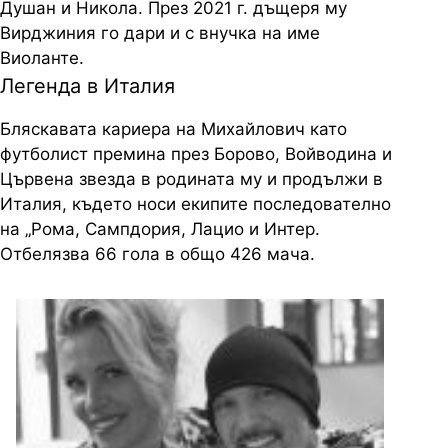
Душан и Никола. През 2021 г. дъщеря му
Вирджиния го дари и с внучка на име
Виоланте.
Легенда в Италия
Бляскавата кариера на Михайлович като
футболист премина през Борово, Войводина и
Цървена звезда в родината му и продължи в
Италия, където носи екипите последователно
на „Рома, Сампдория, Лацио и Интер.
Отбелязва 66 гола в общо 426 мача.