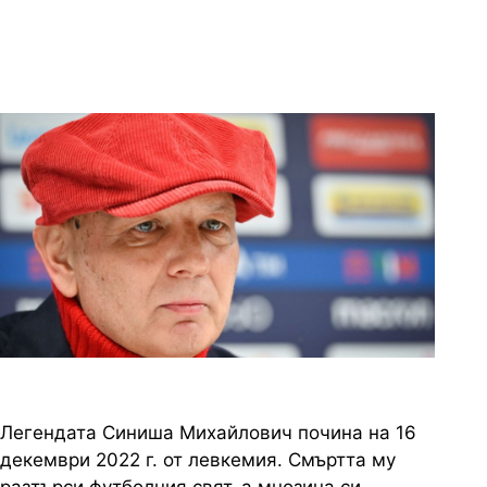
пророкува, че ще има много
деца, но и тежка болест
4 снимки
Легендата Синиша Михайлович почина на 16
декември 2022 г. от левкемия. Смъртта му