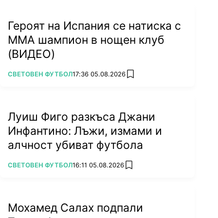
Героят на Испания се натиска с
ММА шампион в нощен клуб
(ВИДЕО)
ПОВЕЧЕ ОТ
СВЕТОВЕН ФУТБОЛ
17:36 05.08.2026
add favorites
Луиш Фиго разкъса Джани
Инфантино: Лъжи, измами и
алчност убиват футбола
ПОВЕЧЕ ОТ
СВЕТОВЕН ФУТБОЛ
16:11 05.08.2026
add favorites
Мохамед Салах подпали