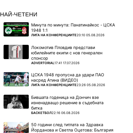
НАЙ-ЧЕТЕНИ
Минута по минута: Панатинайкос - ЦСКА
1948 1:1
ПОВЕЧЕ ОТ
ЛИГА НА КОНФЕРЕНЦИИТЕ
20:10 05.08.2026
Локомотив Пловдив представи
юбилейните екипи с нов генерален
спонсор
ПОВЕЧЕ ОТ
ADVERTORIAL
17:41 17.07.2026
ЦСКА 1948 пропусна да удари ПАО
насред Атина (ВИДЕО)
ПОВЕЧЕ ОТ
ЛИГА НА КОНФЕРЕНЦИИТЕ
23:26 05.08.2026
Бившата годеница на Дончич взе
изненадващо решение в съдебната
битка
ПОВЕЧЕ ОТ
БАСКЕТБОЛ
22:16 06.08.2026
50 години след титлата на Здравка
Йорданова и Светла Оцетова: България