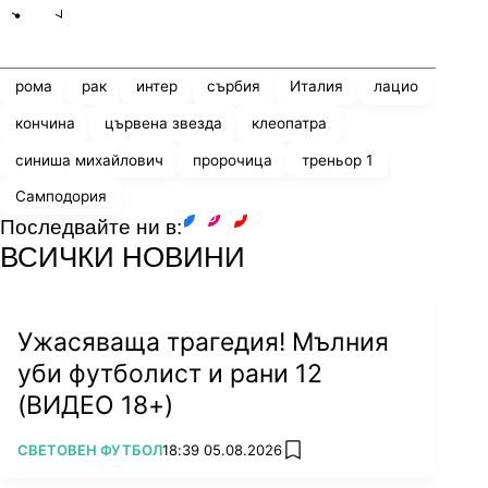
Share
save
рома
рак
интер
сърбия
Италия
лацио
кончина
цървена звезда
клеопатра
синиша михайлович
пророчица
треньор 1
Самподория
Последвайте ни в:
facebook
instagram
youtube
ВСИЧКИ НОВИНИ
Ужасяваща трагедия! Мълния
уби футболист и рани 12
(ВИДЕО 18+)
ПОВЕЧЕ ОТ
СВЕТОВЕН ФУТБОЛ
18:39 05.08.2026
add favorites