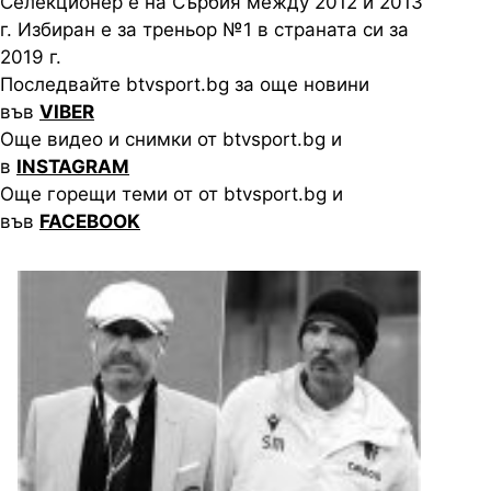
Селекционер е на Сърбия между 2012 и 2013
г. Избиран е за треньор №1 в страната си за
2019 г.
Последвайте btvsport.bg за още новини
във
VIBER
Още видео и снимки от btvsport.bg и
в
INSTAGRAM
Още горещи теми от от btvsport.bg и
във
FACEBOOK