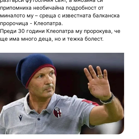
разтърси футболния свят, а мнозина си
припомниха необичайна подробност от
миналото му – среща с известната балканска
пророчица - Клеопатра.
Преди 30 години Клеопатра му пророкува, че
ще има много деца, но и тежка болест.