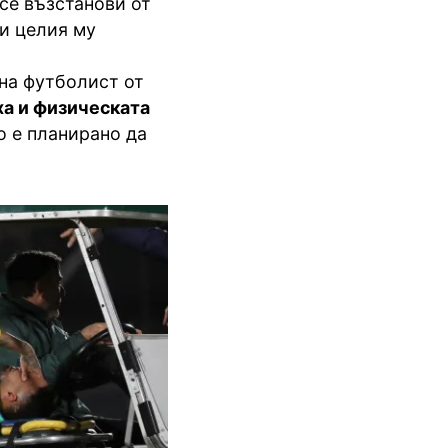
а се възстанови от
ти целия му
 на футболист от
ха и физическата
о е планирано да