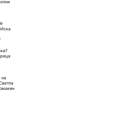
болни
й!
 Иска
6
вка?
ореца
 на
Светла
домакин