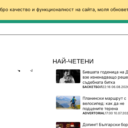
бро качество и функционалност на сайта, моля обновет
ФУТБОЛ (СВЯТ)
БАСКЕТБОЛ
ВОЛЕЙБОЛ
НАЙ-ЧЕТЕНИ
Бившата годеница на 
Share
save
взе изненадващо реше
съдебната битка
ПОВЕЧЕ ОТ
БАСКЕТБОЛ
22:16 06.08.202
ТЕ МУ НЕ
Планински маршрут с
велосипед: как да не
подцените терена
и за
ПОВЕЧЕ ОТ
ADVERTORIAL
17:00 10.07.20
Допинг! Български бо