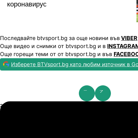
коронавирус
Последвайте btvsport.bg за още новини във
VIBER
Още видео и снимки от btvsport.bg и в
INSTAGRA
Още горещи теми от от btvsport.bg и във
FACEBO
Изберете BTVsport.bg като любим източник в Go
Шампионска лига: 2nd Qualifying Round
21.07.2026
19:00
2
0
Арарат-Армениа
Ш
21.07.2026
19:00