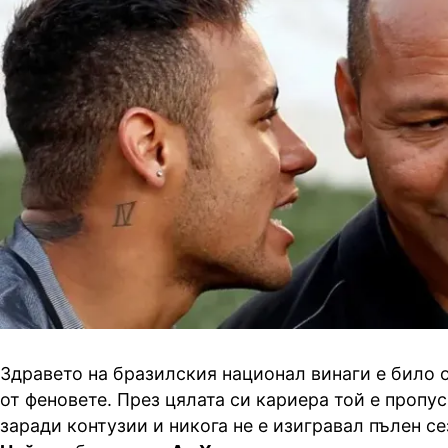
Здравето на бразилския национал винаги е било 
от феновете. През цялата си кариера той е пропу
заради контузии и никога не е изигравал пълен се