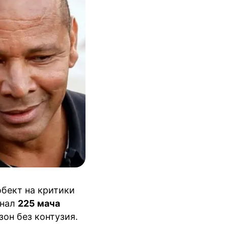
обект на критики
снал
225 мача
зон без контузия.