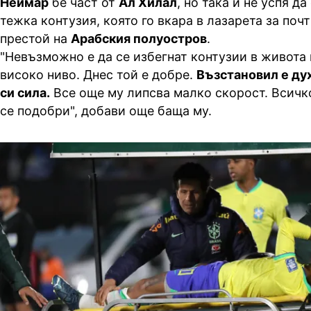
Неймар
бе част от
Ал Хилал
, но така и не успя д
тежка контузия, която го вкара в лазарета за поч
престой на
Арабския полуостров
.
"Невъзможно е да се избегнат контузии в живота
високо ниво. Днес той е добре.
Възстановил е ду
си сила.
Все още му липсва малко скорост. Всичк
се подобри", добави още баща му.