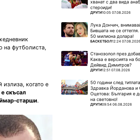
хванат с два вида ана
стероиди!
ПОВЕЧЕ ОТ
ДРУГИ
10:05 07.08.2026
Лука Дончич, внимава
Бившата не се оттегля.
50 милиона долара!
ежедневник
ПОВЕЧЕ ОТ
БАСКЕТБОЛ
12:24 07.08.202
о на футболиста,
Станозолол през доба
Каква е версията на б
Дейвид Димитров?
ПОВЕЧЕ ОТ
ДРУГИ
12:51 07.08.2026
50 години след титлата
й излиза, когато е
Здравка Йорданова и 
 е скъсал
Оцетова: България е 
на световно!
ймар-старши
.
ПОВЕЧЕ ОТ
ДРУГИ
09:54 06.08.2026