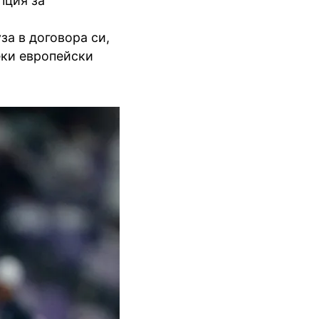
пция за
уза в договора си,
еки европейски