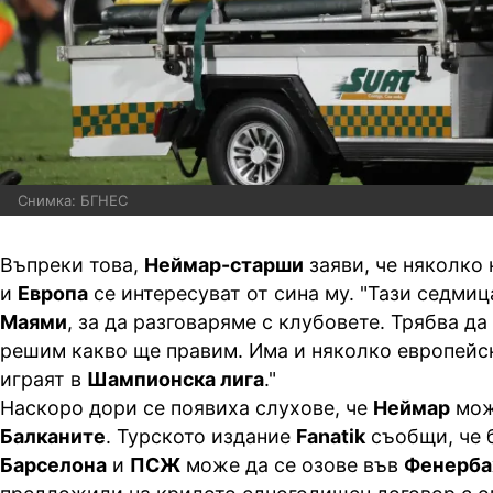
Снимка: БГНЕС
Въпреки това,
Неймар-старши
заяви, че няколко
и
Европа
се интересуват от сина му. "Тази седмиц
Маями
, за да разговаряме с клубовете. Трябва да
решим какво ще правим. Има и няколко европейск
играят в
Шампионска лига
."
Наскоро дори се появиха слухове, че
Неймар
мож
Балканите
. Турското издание
Fanatik
съобщи, че 
Барселона
и
ПСЖ
може да се озове във
Фенерба