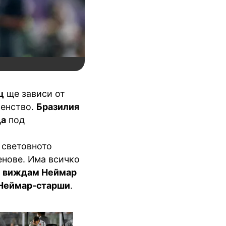
ц
ще зависи от
венство.
Бразилия
да
под
и световното
енове. Има всичко
 виждам Неймар
Неймар-старши
.