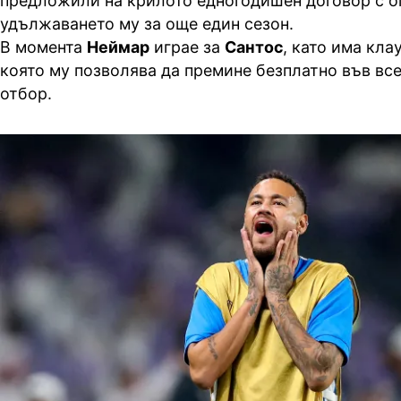
предложили на крилото едногодишен договор с о
удължаването му за още един сезон.
В момента
Неймар
играе за
Сантос
, като има кла
която му позволява да премине безплатно във вс
отбор.