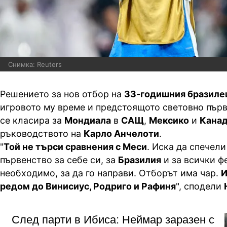
Снимка: Reuters
Решението за нов отбор на
33-годишния бразиле
игровото му време и предстоящото световно пър
се класира за
Мондиала
в
САЩ
,
Мексико
и
Кана
ръководството на
Карло Анчелоти
.
"
Той не търси сравнения с Меси
. Иска да спечел
първенство за себе си, за
Бразилия
и за всички ф
необходимо, за да го направи. Отборът има чар.
И
редом до Винисиус, Родриго и Рафиня
", сподели
След парти в Ибиса: Неймар заразен с