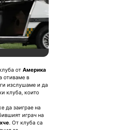
 клуба от
Америка
а отиваме в
 ги изслушаме и да
и клуба, които
е да заиграе на
бившият играч на
хче
. От клуба са