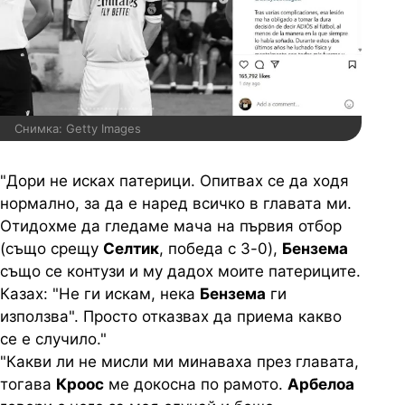
Снимка: Getty Images
"Дори не исках патерици. Опитвах се да ходя
нормално, за да е наред всичко в главата ми.
Отидохме да гледаме мача на първия отбор
(също срещу
Селтик
, победа с 3-0),
Бензема
също се контузи и му дадох моите патериците.
Казах: "Не ги искам, нека
Бензема
ги
използва". Просто отказвах да приема какво
се е случило."
"Какви ли не мисли ми минаваха през главата,
тогава
Кроос
ме докосна по рамото.
Арбелоа