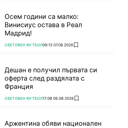
Осем години са малко:
Винисиус остава в Реал
Мадрид!
ПОВЕЧЕ ОТ
СВЕТОВЕН ФУТБОЛ
09:13 07.08.2026
add favorites
Дешан е получил първата си
оферта след раздялата с
Франция
ПОВЕЧЕ ОТ
СВЕТОВЕН ФУТБОЛ
17:08 06.08.2026
add favorites
Аржентина обяви национален