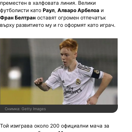
преместен в халфовата линия. Велики
футболисти като
Раул
,
Алваро Арбелоа
и
Фран Белтран
оставят огромен отпечатък
върху развитието му и го оформят като играч.
Снимка: Getty Images
Той изиграва около 200 официални мача за