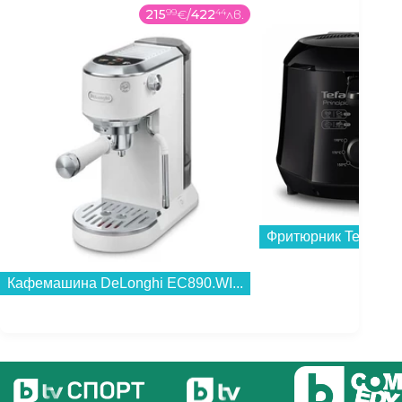
45
99
€
/
89
95
лв.
24
Фритюрник Tefal FF230831...