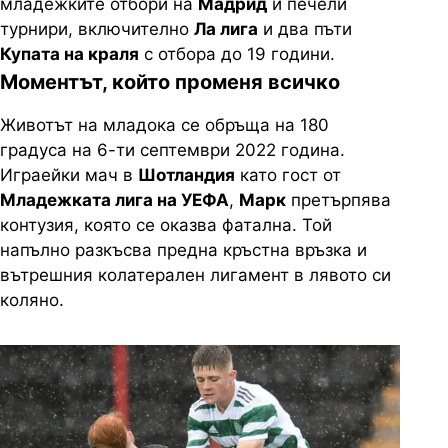
младежките отбори на
Мадрид
и печели
турнири, включително
Ла лига
и два пъти
Купата на краля
с отбора до 19 години.
Моментът, който променя всичко
Животът на младока се обръща на 180
градуса на 6-ти септември 2022 година.
Играейки мач в
Шотландия
като гост от
Младежката лига на УЕФА
,
Марк
претърпява
контузия, която се оказва фатална. Той
напълно разкъсва предна кръстна връзка и
вътрешния колатерален лигамент в лявото си
коляно.