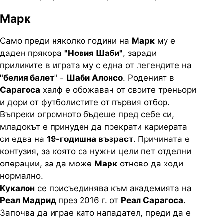
Марк
Само преди няколко години на
Марк
му е
даден прякора
"Новия Шаби"
, заради
приликите в играта му с една от легендите на
"белия балет"
-
Шаби Алонсо
. Роденият в
Сарагоса
халф е обожаван от своите треньори
и дори от футболистите от първия отбор.
Въпреки огромното бъдеще пред себе си,
младокът е принуден да прекрати кариерата
си едва на
19-годишна възраст
. Причината е
контузия, за която са нужни цели пет отделни
операции, за да може
Марк
отново да ходи
нормално.
Кукалон
се присъединява към академията на
Реал Мадрид
през 2016 г. от
Реал Сарагоса
.
Започва да играе като нападател, преди да е