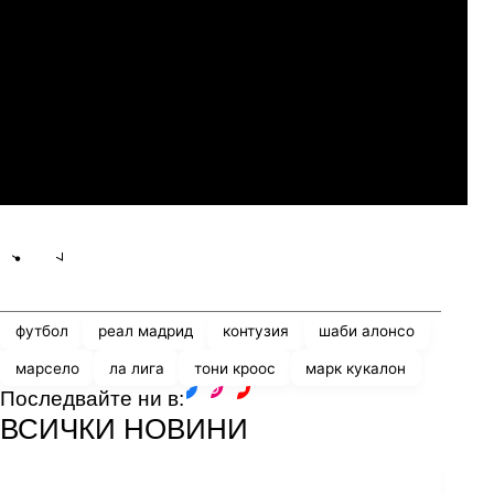
Слован Братислава
07.2026
19:00
04.
Мджельби
Линкълн Ред Импс
Share
save
футбол
реал мадрид
контузия
шаби алонсо
марсело
ла лига
тони кроос
марк кукалон
Последвайте ни в:
facebook
instagram
youtube
ВСИЧКИ НОВИНИ