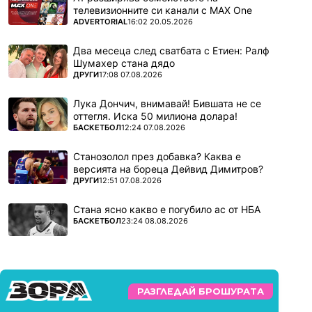
телевизионните си канали с MAX One
ПОВЕЧЕ ОТ
ADVERTORIAL
16:02 20.05.2026
Два месеца след сватбата с Етиен: Ралф
Шумахер стана дядо
ПОВЕЧЕ ОТ
ДРУГИ
17:08 07.08.2026
Лука Дончич, внимавай! Бившата не се
оттегля. Иска 50 милиона долара!
ПОВЕЧЕ ОТ
БАСКЕТБОЛ
12:24 07.08.2026
Станозолол през добавка? Каква е
версията на бореца Дейвид Димитров?
ПОВЕЧЕ ОТ
ДРУГИ
12:51 07.08.2026
Стана ясно какво е погубило ас от НБА
ПОВЕЧЕ ОТ
БАСКЕТБОЛ
23:24 08.08.2026
РАЗГЛЕДАЙ БРОШУРАТА