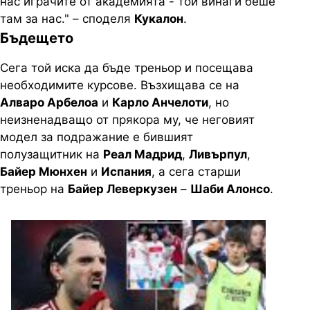
нас играчите от академията - той винаги беше
там за нас." – споделя
Кукалон
.
Бъдещето
Сега той иска да бъде треньор и посещава
необходимите курсове. Възхищава се на
Алваро Арбелоа
и
Карло Анчелоти
, но
неизненадващо от прякора му, че неговият
модел за подражание е бившият
полузащитник на
Реал Мадрид
,
Ливърпул
,
Байер Мюнхен
и
Испания
, а сега старши
треньор на
Байер Леверкузен
–
Шаби Алонсо
.