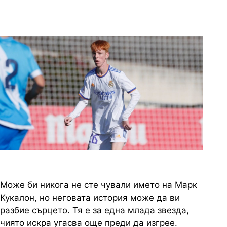
19 години
9 снимки
Може би никога не сте чували името на Марк
Кукалон, но неговата история може да ви
разбие сърцето. Тя е за една млада звезда,
чиято искра угасва още преди да изгрее.