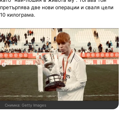
като "най-лошия в живота му". Тогава той
претърпява две нови операции и сваля цели
10 килограма.
Снимка: Getty Images