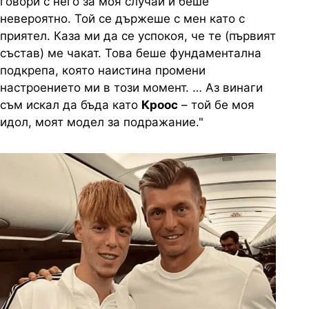
говори с него за моя случай и беше
невероятно. Той се държеше с мен като с
приятел. Каза ми да се успокоя, че те (първият
състав) ме чакат. Това беше фундаментална
подкрепа, която наистина промени
настроението ми в този момент. … Аз винаги
съм искал да бъда като
Кроос
– той бе моя
идол, моят модел за подражание."