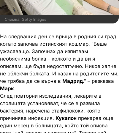
Снимка: Getty Images
На следващия ден се връща в родния си град,
когато започва истинският кошмар. "Беше
ужасяващо. Започнах да изпитвам
необяснима болка - колкото и да ви я
описвам, ще бъде недостатъчно. Никое хапче
не облекчи болката. И казах на родителите ми,
че трябва да се върна в
Мадрид
." – разказва
Марк
.
След повторни изследвания, лекарите в
столицата установяват, че се е развила
бактерия, наречена стафилококи, която
причинява инфекция.
Кукалон
прекарва още
един месец в болницата, който той описва