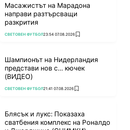
Масажистът на Марадона
направи разтърсващи
разкрития
ПОВЕЧЕ ОТ
СВЕТОВЕН ФУТБОЛ
23:54 07.08.2026
add favorites
Шампионът на Нидерландия
представи нов с... кючек
(ВИДЕО)
ПОВЕЧЕ ОТ
СВЕТОВЕН ФУТБОЛ
21:41 07.08.2026
add favorites
Блясък и лукс: Показаха
сватбения комплекс на Роналдо