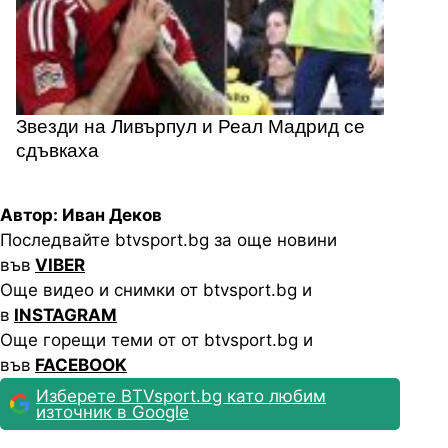
Звезди на Ливърпул и Реал Мадрид се
сдъвкаха
Автор: Иван Деков
Последвайте btvsport.bg за още новини
във
VIBER
Още видео и снимки от btvsport.bg и
в
INSTAGRAM
Още горещи теми от от btvsport.bg и
във
FACEBOOK
Изберете BTVsport.bg като любим
източник в Google