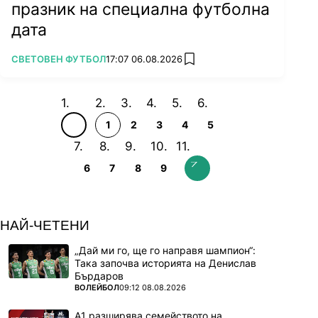
празник на специална футболна
дата
ПОВЕЧЕ ОТ
СВЕТОВЕН ФУТБОЛ
17:07 06.08.2026
add favorites
1
2
3
4
5
6
7
8
9
НАЙ-ЧЕТЕНИ
„Дай ми го, ще го направя шампион“:
Така започва историята на Денислав
Бърдаров
ПОВЕЧЕ ОТ
ВОЛЕЙБОЛ
09:12 08.08.2026
А1 разширява семейството на