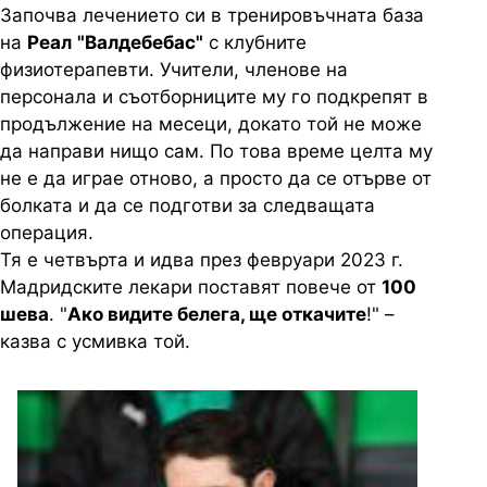
Започва лечението си в тренировъчната база
на
Реал
"Валдебебас"
с клубните
физиотерапевти. Учители, членове на
персонала и съотборниците му го подкрепят в
продължение на месеци, докато той не може
да направи нищо сам. По това време целта му
не е да играе отново, а просто да се отърве от
болката и да се подготви за следващата
операция.
Тя е четвърта и идва през февруари 2023 г.
Мадридските лекари поставят повече от
100
шева
. "
Ако видите белега, ще откачите
!" –
казва с усмивка той.