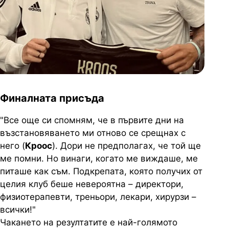
Финалната присъда
"Все още си спомням, че в първите дни на
възстановяването ми отново се срещнах с
него (
Кроос
). Дори не предполагах, че той ще
ме помни. Но винаги, когато ме виждаше, ме
питаше как съм. Подкрепата, която получих от
целия клуб беше невероятна – директори,
физиотерапевти, треньори, лекари, хирурзи –
всички!"
Чакането на резултатите е най-голямото