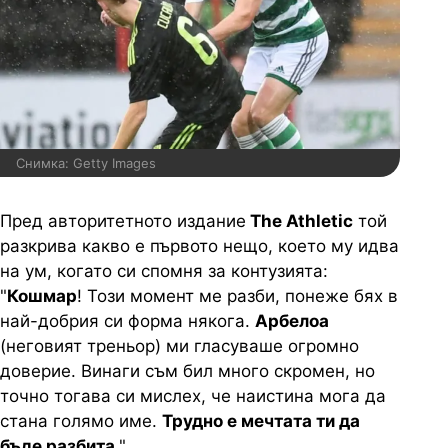
Снимка: Getty Images
Пред авторитетното издание
The Athletic
той
разкрива какво е първото нещо, което му идва
на ум, когато си спомня за контузията:
"
Кошмар
! Този момент ме разби, понеже бях в
най-добрия си форма някога.
Арбелоа
(неговият треньор) ми гласуваше огромно
доверие. Винаги съм бил много скромен, но
точно тогава си мислех, че наистина мога да
стана голямо име.
Трудно е мечтата ти да
бъде разбита
."