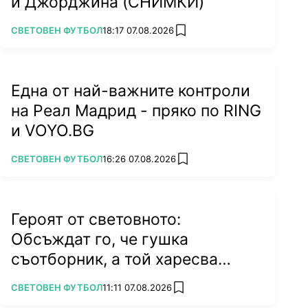
и Джорджина (СНИМКИ)
ПОВЕЧЕ ОТ
СВЕТОВЕН ФУТБОЛ
18:17 07.08.2026
add favorites
Една от най-важните контроли
на Реал Мадрид - пряко по RING
и VOYO.BG
ПОВЕЧЕ ОТ
СВЕТОВЕН ФУТБОЛ
16:26 07.08.2026
add favorites
Героят от световното:
Обсъждат го, че гушка
съотборник, а той харесва
бившата на колега
ПОВЕЧЕ ОТ
СВЕТОВЕН ФУТБОЛ
11:11 07.08.2026
add favorites