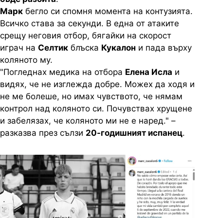
Марк
бегло си спомня момента на контузията.
Всичко става за секунди. В една от атаките
срещу неговия отбор, бягайки на скорост
играч на
Селтик
блъска
Кукалон
и пада върху
коляното му.
"Погледнах медика на отбора
Елена Исла
и
видях, че не изглежда добре. Можех да ходя и
не ме болеше, но имах чувството, че нямам
контрол над коляното си. Почувствах хрущене
и забелязах, че коляното ми не е наред." –
разказва през сълзи
20-годишният испанец
.