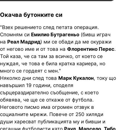
Окачва бутонките си
"Взех решението след петата операция.
Спомням си
Емилио Бутрагеньо
(бивш играч
на
Реал Мадрид
) ми се обади да ме окуражи
от негово име и от това на
Флорентино Перес
.
Той каза, че са там за всичко, от което се
нуждая, че това е била кратка кариера, но
много се гордеят с мен."
Няколко дни след това
Марк Кукалон
, току що
навършил 19 години, споделя
сърцераздирателно съобщение, с което
обявява, че ще се откаже от футбола.
Неговото писмо има огромен отзвук в
социалните мрежи. Повече от 250 хиляди
души харесват публикацията му и бивши и
сегашни футболисти като
Раул
,
Марсело
,
Тибо