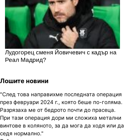
Лудогорец сменя Йовичевич с кадър на
Реал Мадрид?
Лошите новини
"След това направихме последната операция
през февруари 2024 г., която беше по-голяма.
Разрязаха ме от бедрото почти до прасеца.
При тази операция дори ми сложиха метални
винтове в коляното, за да мога да ходя или да
седя нормално."