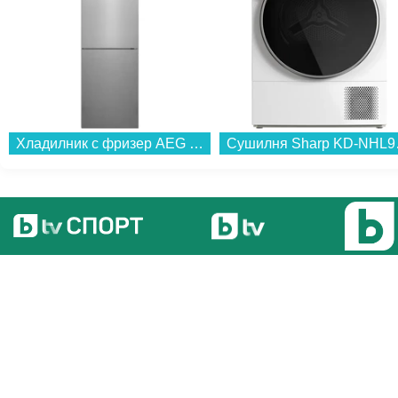
Хладилник с фризер AEG RCB736E7MX*** , 367 l, E , No Frost , Инокс...
Сушилня 