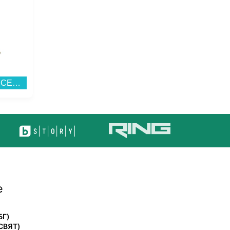
Адаптер Wi-Fi ASUS PCE-BE92BT, BE9400, Tri-Band...
VR Очила PlayStation VR2 Standalone...
е
БГ)
СВЯТ)