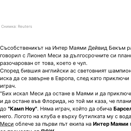
Маями
Снимка: Reuters
Съсобственикът на Интер Маями Дейвид Бекъм ра
говорил с Лионел Меси за дългосрочните си плано
разочарован от това, което е чул.
Според бившия английски ас световният шампион
иска да се завърне в Европа, след като приключи
играч.
"Бих искал Меси да остане в Маями и да приключ
и да остане във Флорида, но той ми каза, че план
до
"Камп Ноу"
. Няма играч, който да обича
Барсе
него. Логото на клуба е върху бутилката му с вода.
Меси
облече за първи път екипа на
Интер Маями
п