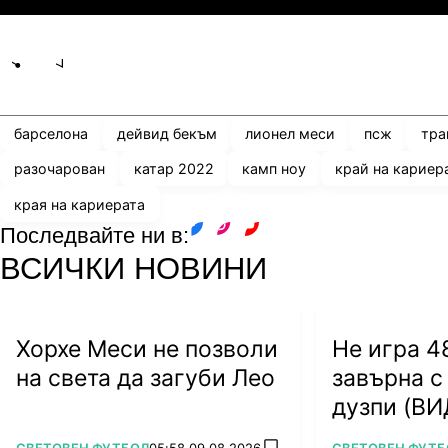
Share
save
барселона
дейвид бекъм
лионел меси
псж
тра
разочарован
катар 2022
камп ноу
край на кариер
края на кариерата
Последвайте ни в:
facebook
instagram
youtube
ВСИЧКИ НОВИНИ
Хорхе Меси не позволи
Не игра 48
на света да загуби Лео
завърна с
дузпи (В
ПОВЕЧЕ ОТ
ПОВЕЧЕ ОТ
СВЕТОВЕН ФУТБОЛ
05:58 09.08.2026
СВЕТОВЕН ФУТБ