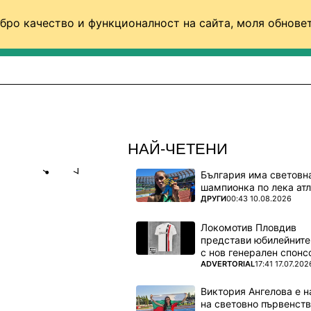
бро качество и функционалност на сайта, моля обновет
ФУТБОЛ (СВЯТ)
БАСКЕТБОЛ
ВОЛЕЙБОЛ
НАЙ-ЧЕТЕНИ
България има световн
Share
save
шампионка по лека атл
ПОВЕЧЕ ОТ
ДРУГИ
00:43 10.08.2026
ЪРНЕ В
Локомотив Пловдив
представи юбилейните
с нов генерален спонс
ПОВЕЧЕ ОТ
ADVERTORIAL
17:41 17.07.202
тилката му
Виктория Ангелова е н
а Интер
на световно първенств