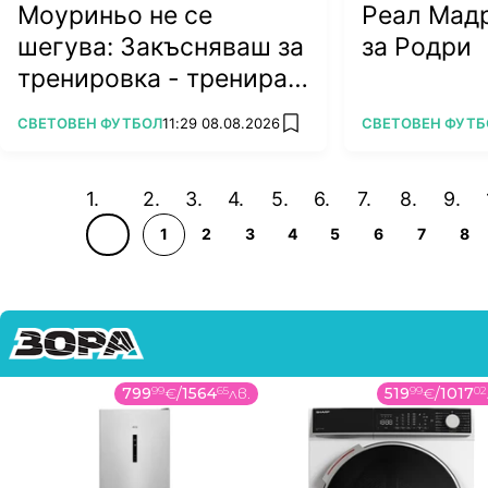
Моуриньо не се
Реал Мадр
шегува: Закъсняваш за
за Родри
тренировка - тренираш
сам
ПОВЕЧЕ ОТ
ПОВЕЧЕ ОТ
СВЕТОВЕН ФУТБОЛ
11:29 08.08.2026
СВЕТОВЕН ФУТБ
add favorites
1
2
3
4
5
6
7
8
799
99
€
/
1564
65
лв.
519
99
€
/
1017
02