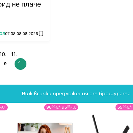
ид не плаче
ОЛ
07:38 08.08.2026
add favorites
9
Виж всички предложения от брошурата
лв.
98
99
€
/
193
61
лв.
59
99
€
/
1