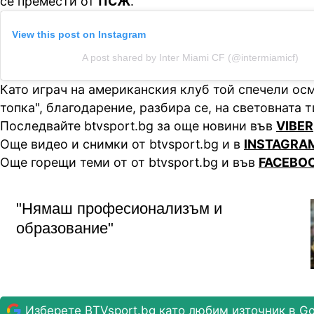
се премести от
ПСЖ
.
View this post on Instagram
A post shared by Inter Miami CF (@intermiamicf)
Като играч на американския клуб той спечели осм
топка", благодарение, разбира се, на световната т
Последвайте btvsport.bg за още новини във
VIBER
Още видео и снимки от btvsport.bg и в
INSTAGRA
Още горещи теми от от btvsport.bg и във
FACEBO
"Нямаш професионализъм и
образование"
Изберете BTVsport.bg като любим източник в Go