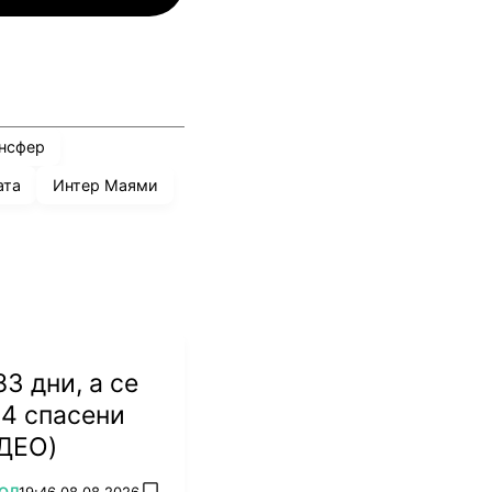
нсфер
ата
Интер Маями
3 дни, а се
 4 спасени
ИДЕО)
ОЛ
19:46 08.08.2026