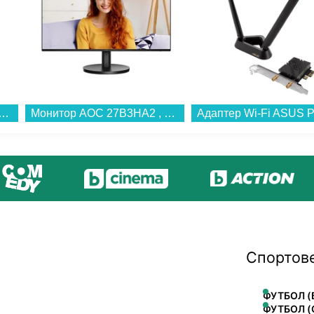
Sharp KD-NHL9S9GWB , 9 kg, B , Бял...
Монитор AOC 27B3HA2 , 27.00...
Спортов
ФУТБОЛ (
ФУТБОЛ (