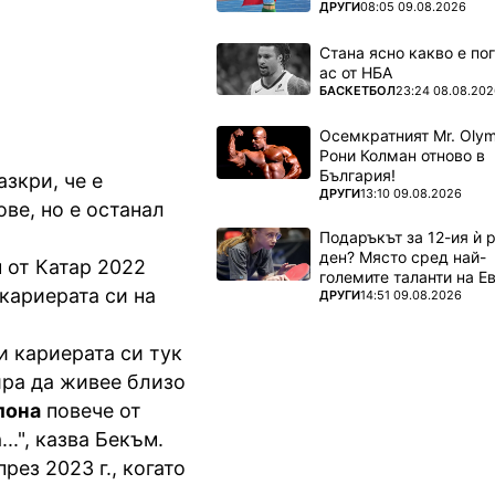
ПОВЕЧЕ ОТ
ДРУГИ
08:05 09.08.2026
Стана ясно какво е по
ас от НБА
ПОВЕЧЕ ОТ
БАСКЕТБОЛ
23:24 08.08.202
Осемкратният Mr. Olym
Рони Колман отново в
България!
зкри, че е
ПОВЕЧЕ ОТ
ДРУГИ
13:10 09.08.2026
ве, но е останал
Подаръкът за 12-ия ѝ
ден? Място сред най-
 от Катар 2022
големите таланти на Е
 кариерата си на
ПОВЕЧЕ ОТ
ДРУГИ
14:51 09.08.2026
и кариерата си тук
ира да живее близо
лона
повече от
..", казва Бекъм.
рез 2023 г., когато