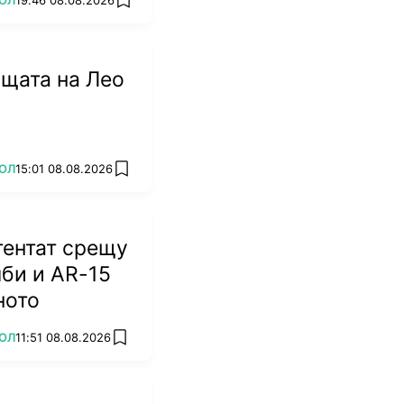
add favorites
щата на Лео
ОЛ
15:01 08.08.2026
add favorites
тентат срещу
би и AR-15
ното
ОЛ
11:51 08.08.2026
add favorites