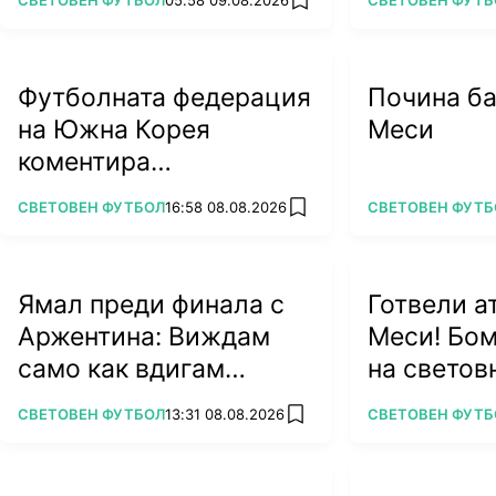
add favorites
Футболната федерация
Почина ба
на Южна Корея
Меси
коментира
разкритието, че е
ПОВЕЧЕ ОТ
ПОВЕЧЕ ОТ
СВЕТОВЕН ФУТБОЛ
16:58 08.08.2026
СВЕТОВЕН ФУТБ
add favorites
плащала за секс
Ямал преди финала с
Готвели а
Аржентина: Виждам
Меси! Бом
само как вдигам
на светов
купата! (ВИДЕО)
ПОВЕЧЕ ОТ
ПОВЕЧЕ ОТ
СВЕТОВЕН ФУТБОЛ
13:31 08.08.2026
СВЕТОВЕН ФУТБ
add favorites