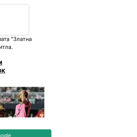
ата "Златна
итла.
M
OK
ogle