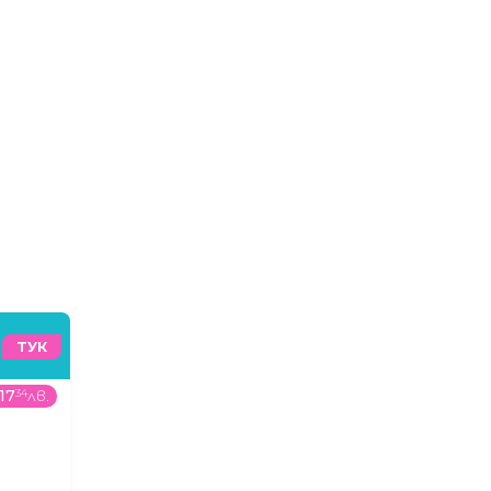
ТУК
17
34
лв.
459
00
€
/
897
73
лв.
299
99