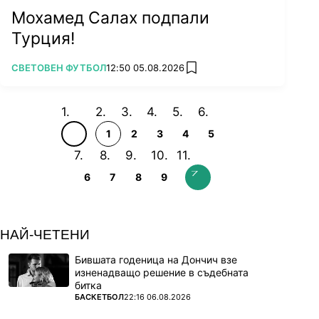
Мохамед Салах подпали
Турция!
ПОВЕЧЕ ОТ
СВЕТОВЕН ФУТБОЛ
12:50 05.08.2026
add favorites
1
2
3
4
5
6
7
8
9
НАЙ-ЧЕТЕНИ
Бившата годеница на Дончич взе
изненадващо решение в съдебната
битка
ПОВЕЧЕ ОТ
БАСКЕТБОЛ
22:16 06.08.2026