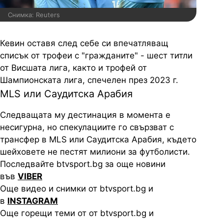
Снимка: Reuters
Кевин оставя след себе си впечатляващ
списък от трофеи с "гражданите" - шест титли
от Висшата лига, както и трофей от
Шампионската лига, спечелен през 2023 г.
MLS или Саудитска Арабия
Следващата му дестинация в момента е
несигурна, но спекулациите го свързват с
трансфер в MLS или Саудитска Арабия, където
шейховете не пестят милиони за футболисти.
Последвайте btvsport.bg за още новини
във
VIBER
Още видео и снимки от btvsport.bg и
в
INSTAGRAM
Още горещи теми от от btvsport.bg и