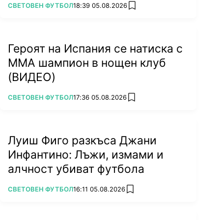
ПОВЕЧЕ ОТ
СВЕТОВЕН ФУТБОЛ
18:39 05.08.2026
add favorites
Героят на Испания се натиска с
ММА шампион в нощен клуб
(ВИДЕО)
ПОВЕЧЕ ОТ
СВЕТОВЕН ФУТБОЛ
17:36 05.08.2026
add favorites
Луиш Фиго разкъса Джани
Инфантино: Лъжи, измами и
алчност убиват футбола
ПОВЕЧЕ ОТ
СВЕТОВЕН ФУТБОЛ
16:11 05.08.2026
add favorites