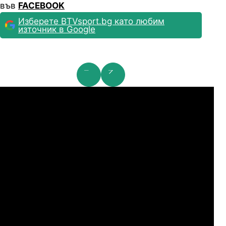
във
FACEBOOK
Изберете BTVsport.bg като любим
източник в Google
мпионска лига: 2nd Qualifying Round
Ша
07.2026
19:00
04.
Арарат-Армениа
Шамрок Роувърс
07.2026
19:00
04.
Сабах Баку
Купс