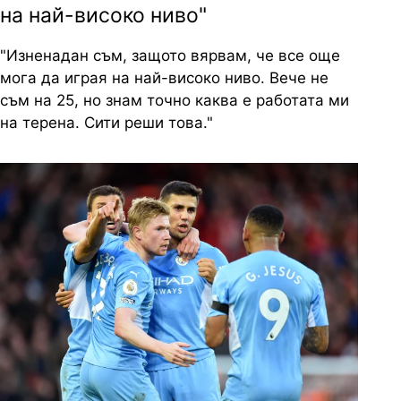
на най-високо ниво"
"Изненадан съм, защото вярвам, че все още
мога да играя на най-високо ниво. Вече не
съм на 25, но знам точно каква е работата ми
на терена. Сити реши това."