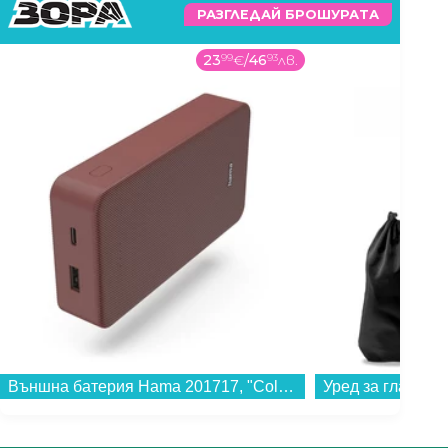
РАЗГЛЕДАЙ БРОШУРАТА
23
99
€
/
46
93
лв.
Външна батерия Hama 201717, "Colour 20" червена 20000 mAh...