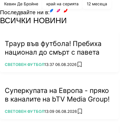
Кевин Де Бройне
край на серията
12 месеца
Последвайте ни в:
facebook
instagram
youtube
ВСИЧКИ НОВИНИ
Траур във футбола! Пребиха
национал до смърт с павета
ПОВЕЧЕ ОТ
СВЕТОВЕН ФУТБОЛ
13:37 06.08.2026
add favorites
Суперкупата на Европа - пряко
в каналите на bTV Media Group!
ПОВЕЧЕ ОТ
СВЕТОВЕН ФУТБОЛ
13:09 06.08.2026
add favorites