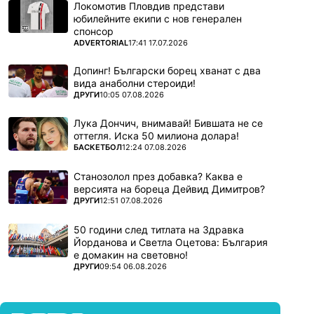
Локомотив Пловдив представи
юбилейните екипи с нов генерален
спонсор
ПОВЕЧЕ ОТ
ADVERTORIAL
17:41 17.07.2026
Допинг! Български борец хванат с два
вида анаболни стероиди!
ПОВЕЧЕ ОТ
ДРУГИ
10:05 07.08.2026
Лука Дончич, внимавай! Бившата не се
оттегля. Иска 50 милиона долара!
ПОВЕЧЕ ОТ
БАСКЕТБОЛ
12:24 07.08.2026
Станозолол през добавка? Каква е
версията на бореца Дейвид Димитров?
ПОВЕЧЕ ОТ
ДРУГИ
12:51 07.08.2026
50 години след титлата на Здравка
Йорданова и Светла Оцетова: България
е домакин на световно!
ПОВЕЧЕ ОТ
ДРУГИ
09:54 06.08.2026