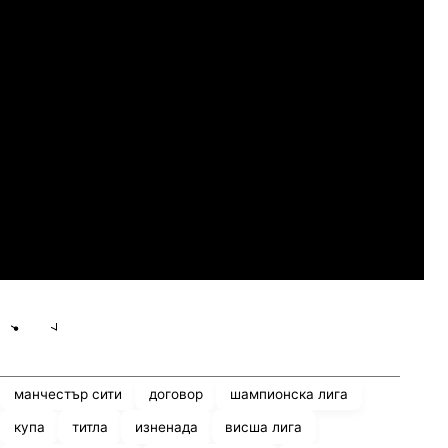
07.2026
19:00
04.
Сабуртало
Слован Братислава
07.2026
19:00
04.
Мджельби
Линкълн Ред Импс
Share
save
манчестър сити
договор
шампионска лига
купа
титла
изненада
висша лига