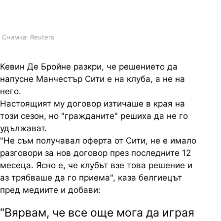
белгиецът
Снимка: Reuters
Кевин Де Бройне разкри, че решението да
напусне Манчестър Сити е на клуба, а не на
него.
Настоящият му договор изтичаше в края на
този сезон, но "гражданите" решиха да не го
удължават.
"Не съм получавал оферта от Сити, не е имало
разговори за нов договор през последните 12
месеца. Ясно е, че клубът взе това решение и
аз трябваше да го приема", каза белгиецът
пред медиите и добави:
"Вярвам, че все още мога да играя