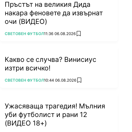
Пръстът на великия Дида
накара феновете да извърнат
очи (ВИДЕО)
ПОВЕЧЕ ОТ
СВЕТОВЕН ФУТБОЛ
11:36 06.08.2026
add favorites
Какво се случва? Винисиус
изтри всичко!
ПОВЕЧЕ ОТ
СВЕТОВЕН ФУТБОЛ
10:44 06.08.2026
add favorites
Ужасяваща трагедия! Мълния
уби футболист и рани 12
(ВИДЕО 18+)