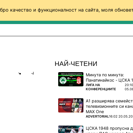
бро качество и функционалност на сайта, моля обновет
ФУТБОЛ (СВЯТ)
БАСКЕТБОЛ
ВОЛЕЙБОЛ
НАЙ-ЧЕТЕНИ
Минута по минута:
Share
save
ПОВЕЧЕ ОТ
ЛИГА НА
20:1
КОНФЕРЕНЦИИТЕ
05.0
ОРА МЕ
А1 разширява семейст
АОК
телевизионните си кан
MAX One
ПОВЕЧЕ ОТ
ADVERTORIAL
16:02 20.05.2
болист
ЦСКА 1948 пропусна 