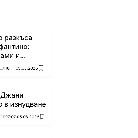
о разкъса
фантино:
мами и
биват
ОЛ
16:11 05.08.2026
add favorites
 Джани
 в изнудване
ОЛ
07:07 05.08.2026
add favorites