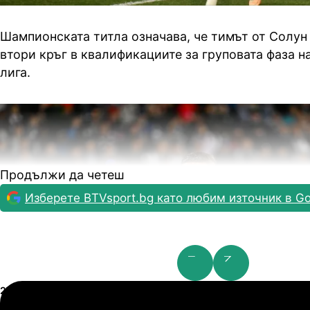
Шампионската титла означава, че тимът от Солун
втори кръг в квалификациите за груповата фаза 
лига.
Продължи да четеш
Изберете BTVsport.bg като любим източник в Go
Шампионска лига: 2nd Qualifying Round
21.07.2026
19:00