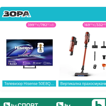
399
99
€
/
782
32
лв.
169
99
€
/
332
48
Телевизор Hisense 50E8Q , 126 см, 3840x2160 UHD-4K , 50 inch, Mini LED , Smart TV , VIDAA...