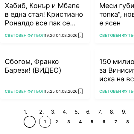
Хабиб, Конър и Мбапе
Меси губи
в една стая! Кристиано
топка“, н
Роналдо все пак се
е ясен
жени
ПОВЕЧЕ ОТ
ПОВЕЧЕ ОТ
СВЕТОВЕН ФУТБОЛ
19:26 04.08.2026
СВЕТОВЕН ФУТБ
add favorites
Сбогом, Франко
150 мили
Барези! (ВИДЕО)
за Виниси
иска на в
ПОВЕЧЕ ОТ
ПОВЕЧЕ ОТ
СВЕТОВЕН ФУТБОЛ
15:25 04.08.2026
СВЕТОВЕН ФУТБ
add favorites
1
2
3
4
5
6
7
8