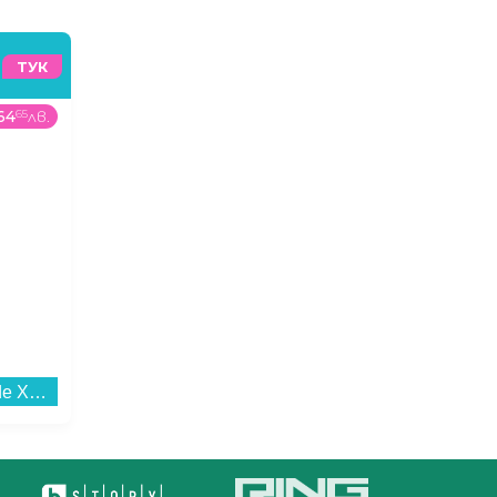
ТУК
64
65
лв.
139
99
€
/
273
8
лв.
377
00
Хладилник Side-by-Side Xiaomi MIJIA MRC50ESSMPAEU , 502 l, E , No Frost , Сребрист...
Вертикална прахосмукачка Bosch BCH3P2301 Flexxo...