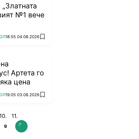
 „Златната
овият №1 вече
ОЛ
18:55 04.08.2026
add favorites
она
ус! Артета го
сяка цена
ОЛ
19:05 03.08.2026
add favorites
9