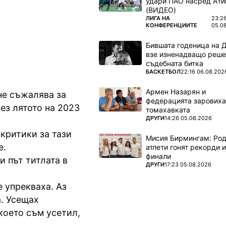
удари ПАО насред Ати
то "Тази
(ВИДЕО)
ПОВЕЧЕ ОТ
ЛИГА НА
23:2
КОНФЕРЕНЦИИТЕ
05.0
Бившата годеница на 
взе изненадващо реше
съдебната битка
ПОВЕЧЕ ОТ
БАСКЕТБОЛ
22:16 06.08.202
Армен Назарян и
не съжалява за
федерацията заровиха
ез лятото на 2023
томахавката
ПОВЕЧЕ ОТ
ДРУГИ
14:26 05.08.2026
 критики за тази
Мисия Бирмингам: Род
е.
атлети гонят рекорди и
финали
и път титлата в
ПОВЕЧЕ ОТ
ДРУГИ
17:23 05.08.2026
 упрекваха. Аз
а. Усещах
 което съм усетил,