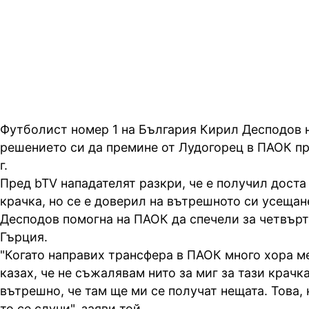
номер 1 на България в предаване
събота и неделя" на 25 май
Футболист номер 1 на България Кирил Десподов 
решението си да премине от Лудогорец в ПАОК пр
г.
Пред bTV нападателят разкри, че е получил доста
крачка, но се е доверил на вътрешното си усещан
Десподов помогна на ПАОК да спечели за четвърт
Гърция.
"Когато направих трансфера в ПАОК много хора ме
казах, че не съжалявам нито за миг за тази крачк
вътрешно, че там ще ми се получат нещата. Това,
то се случи", заяви той.