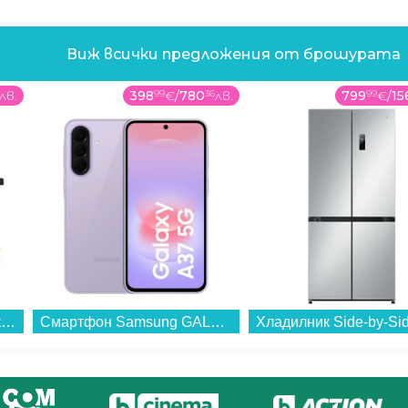
Виж всички предложения от брошурата
лв.
398
99
€
/
780
36
лв.
799
99
€
/
15
Вертикална прахосмукачка Rowenta RH1872E0 X-FORCE 8.80 ANIMAL...
Смартфон Samsung GALAXY A37 5G 256/8 LAVENDER SM-A376BLVG , 256 GB, 8 GB...