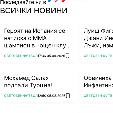
Последвайте ни в:
facebook
instagram
youtube
ВСИЧКИ НОВИНИ
Героят на Испания се
Луиш Фиг
натиска с ММА
Джани Ин
шампион в нощен клуб
Лъжи, из
(ВИДЕО)
алчност у
ПОВЕЧЕ ОТ
ПОВЕЧЕ ОТ
СВЕТОВЕН ФУТБОЛ
17:36 05.08.2026
СВЕТОВЕН ФУТБ
add favorites
футбола
Мохамед Салах
Обвиниха
подпали Турция!
Инфантино
ПОВЕЧЕ ОТ
ПОВЕЧЕ ОТ
СВЕТОВЕН ФУТБОЛ
12:50 05.08.2026
СВЕТОВЕН ФУТБ
add favorites