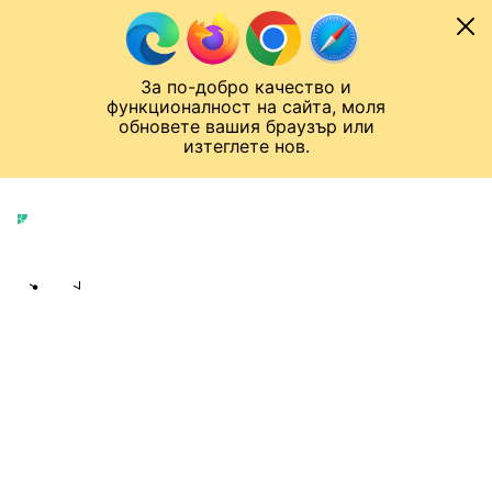
Към съдържанието
МОБИЛ
За по-добро качество и
Шампионска лига
Лига Европа
Лига на Конференциите
функционалност на сайта, моля
ЧАЛО
СВЕТОВЕН ФУТБОЛ
обновете вашия браузър или
изтеглете нов.
Световен футбол
Публикувано в
23:25 12.07.2022
Share
save
ДЖОРДЖИНА И РОНАЛДО ПОКАЗАХА
БЕБЕ ЕСМЕРАЛДА
Двойката пусна нова снимка на
оцелялата при раждането своя
дъщеричка