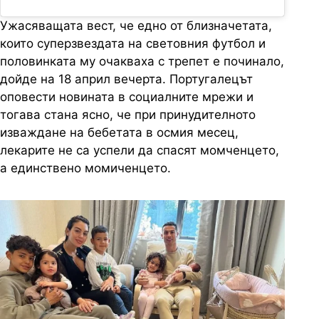
Ужасяващата вест, че едно от близначетата,
които суперзвездата на световния футбол и
половинката му очакваха с трепет е починало,
дойде на 18 април вечерта. Португалецът
оповести новината в социалните мрежи и
тогава стана ясно, че при принудителното
изваждане на бебетата в осмия месец,
лекарите не са успели да спасят момченцето,
а единствено момиченцето.