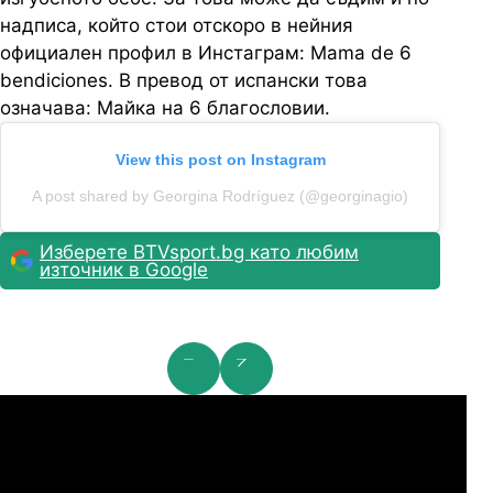
надписа, който стои отскоро в нейния
официален профил в Инстаграм: Mama de 6
bendiciones. В превод от испански това
означава: Майка на 6 благословии.
View this post on Instagram
A post shared by Georgina Rodríguez (@georginagio)
Изберете BTVsport.bg като любим
източник в Google
мпионска лига: 2nd Qualifying Round
Ша
07.2026
19:00
04.
Арарат-Армениа