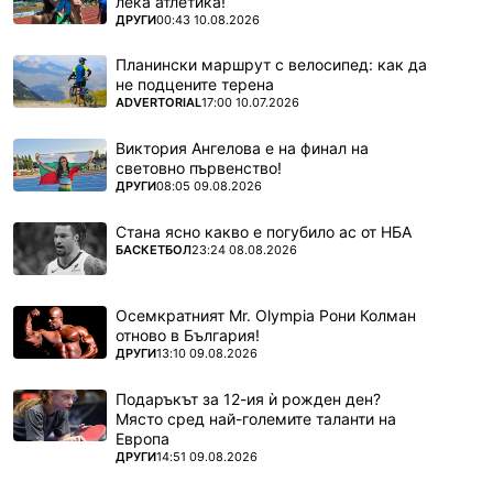
лека атлетика!
ПОВЕЧЕ ОТ
ДРУГИ
00:43 10.08.2026
Планински маршрут с велосипед: как да
не подцените терена
ПОВЕЧЕ ОТ
ADVERTORIAL
17:00 10.07.2026
Виктория Ангелова е на финал на
световно първенство!
ПОВЕЧЕ ОТ
ДРУГИ
08:05 09.08.2026
Стана ясно какво е погубило ас от НБА
ПОВЕЧЕ ОТ
БАСКЕТБОЛ
23:24 08.08.2026
Осемкратният Mr. Olympia Рони Колман
отново в България!
ПОВЕЧЕ ОТ
ДРУГИ
13:10 09.08.2026
Подаръкът за 12-ия ѝ рожден ден?
Място сред най-големите таланти на
Европа
ПОВЕЧЕ ОТ
ДРУГИ
14:51 09.08.2026