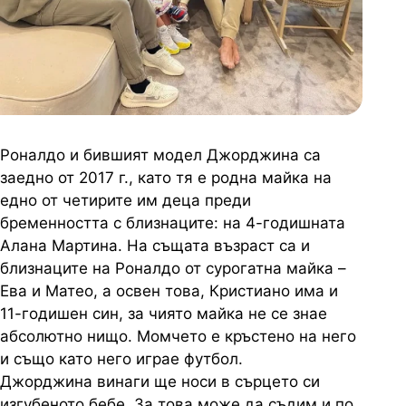
Роналдо и бившият модел Джорджина са
заедно от 2017 г., като тя е родна майка на
едно от четирите им деца преди
бременността с близнаците: на 4-годишната
Алана Мартина. На същата възраст са и
близнаците на Роналдо от сурогатна майка –
Ева и Матео, а освен това, Кристиано има и
11-годишен син, за чиято майка не се знае
абсолютно нищо. Момчето е кръстено на него
и също като него играе футбол.
Джорджина винаги ще носи в сърцето си
изгубеното бебе. За това може да съдим и по