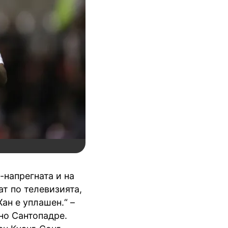
-напрегната и на
т по телевизията,
Хан е уплашен.“ –
но Сантопадре.