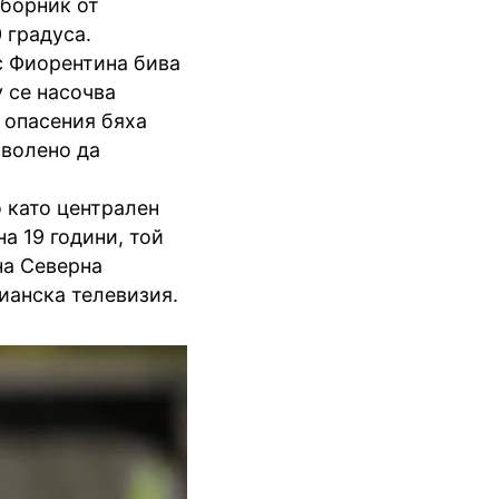
тборник от
 градуса.
с Фиорентина бива
у се насочва
 опасения бяха
зволено да
о като централен
на 19 години, той
на Северна
ианска телевизия.