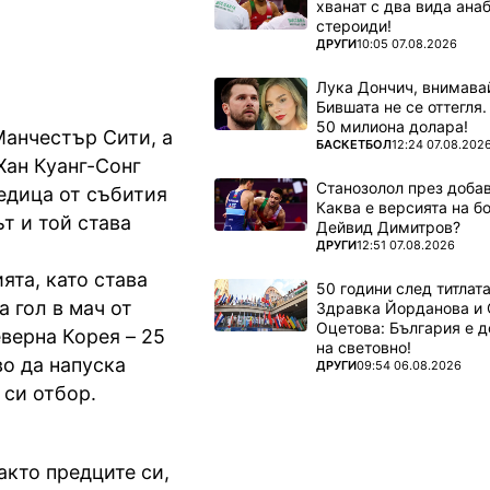
хванат с два вида ана
стероиди!
ПОВЕЧЕ ОТ
ДРУГИ
10:05 07.08.2026
Лука Дончич, внимава
Бившата не се оттегля.
50 милиона долара!
Манчестър Сити, а
ПОВЕЧЕ ОТ
БАСКЕТБОЛ
12:24 07.08.202
Хан Куанг-Сонг
Станозолол през доба
едица от събития
Каква е версията на б
т и той става
Дейвид Димитров?
ПОВЕЧЕ ОТ
ДРУГИ
12:51 07.08.2026
ята, като става
50 години след титлата
 гол в мач от
Здравка Йорданова и 
Оцетова: България е 
еверна Корея – 25
на световно!
во да напуска
ПОВЕЧЕ ОТ
ДРУГИ
09:54 06.08.2026
 си отбор.
акто предците си,