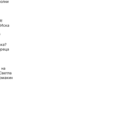
болни
й!
 Иска
6
вка?
ореца
 на
Светла
домакин