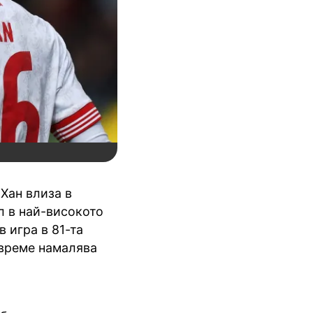
Хан влиза в
л в най-високото
 игра в 81-та
 време намалява