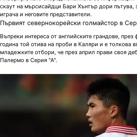
скаут на мърсисайдци Бари Хънтър дори пътува, з
играча и неговите представители.
Първият севернокорейски голмайстор в Сери
Въпреки интереса от английските грандове, през 
година той отива на проби в Каляри и е толкова 
младежките отбори, че през април прави своя д
Палермо в Серия "А".