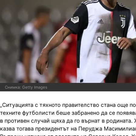
Снимка: Getty Images
„Ситуацията с тяхното правителство стана още по
техните футболисти беше забранено да се появява
в противен случай щяха да го върнат в родината. 
казва тогава президентът на Перуджа Масимилиа