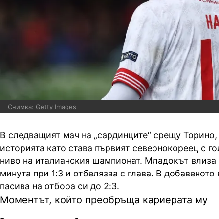
Снимка: Getty Images
В следващият мач на „сардинците“ срещу Торино, 
историята като става първият севернокореец с го
ниво на италианския шампионат. Младокът влиза в
минута при 1:3 и отбелязва с глава. В добавеното
пасива на отбора си до 2:3.
Моментът, който преобръща кариерата му