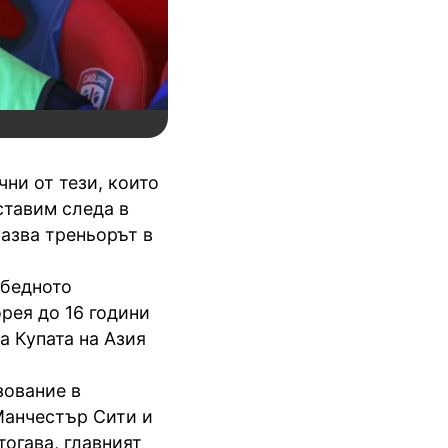
чни от тези, които
ставим следа в
казва треньорът в
обедното
орея до 16 години
 Купата на Азия
зование в
Манчестър Сити и
огава, главният