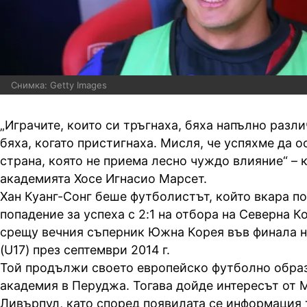
Снимка: Getty Images
„Играчите, които си тръгнаха, бяха напълно разли
бяха, когато пристигнаха. Мисля, че успяхме да о
страна, която не приема лесно чуждо влияние“ – 
академията Хосе Игнасио Марсет.
Хан Куанг-Сонг беше футболистът, който вкара п
попадение за успеха с 2:1 на отбора на Северна К
срещу вечния съперник Южна Корея във финала на
(U17) през септември 2014 г.
Той продължи своето европейско футболно обра
академия в Перуджа. Тогава дойде интересът от 
Ливърпул, като според появилата се информация т