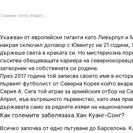
Снимка: Getty Images
Ухажван от европейски гиганти като Ливърпул и 
накрая сключил договор с Ювентус на 21 години, 
държеше света в краката си. Но мистериозна пор
съсипва обещаващата кариера на севернокореецъ
затворник на собствената си родина.
През 2017 година той записва своето име в истори
първият футболист от Северна Корея който вкарва
Серия А. Сега той играе за армейския отбор на С
Април, във вътрешното първенство, като има пра
държавата само за редките изяви на националния
Как големите забелязаха Хан Куанг-Сонг?
Всичко започва от едно пътуване до Барселона. К