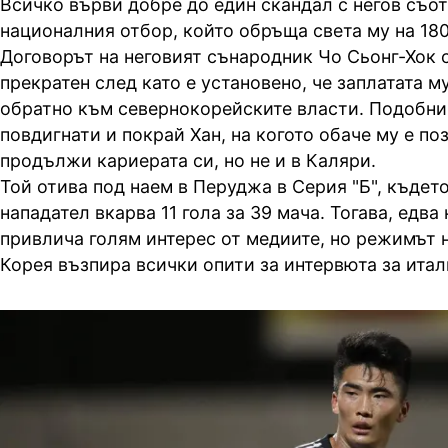
Всичко върви добре до един скандал с негов съо
националния отбор, който обръща света му на 180
Договорът на неговият сънародник Чо Сьонг-Хок 
прекратен след като е установено, че заплатата м
обратно към севернокорейските власти. Подобни
повдигнати и покрай Хан, на когото обаче му е по
продължи кариерата си, но не и в Каляри.
Той отива под наем в Перуджа в Серия "Б", къдет
нападател вкарва 11 гола за 39 мача. Тогава, едва 
привлича голям интерес от медиите, но режимът 
Корея възпира всички опити за интервюта за итал