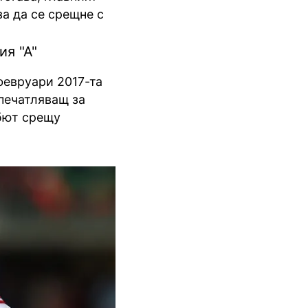
а да се срещне с
я "А"
февруари 2017-та
впечатляващ за
ебют срещу