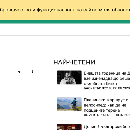
бро качество и функционалност на сайта, моля обновет
ФУТБОЛ (СВЯТ)
БАСКЕТБОЛ
ВОЛЕЙБОЛ
НАЙ-ЧЕТЕНИ
Бившата годеница на 
Share
save
взе изненадващо реше
съдебната битка
ПОВЕЧЕ ОТ
БАСКЕТБОЛ
22:16 06.08.202
 ОТ
Планински маршрут с
велосипед: как да не
подцените терена
йци
ПОВЕЧЕ ОТ
ADVERTORIAL
17:00 10.07.20
Допинг! Български бо