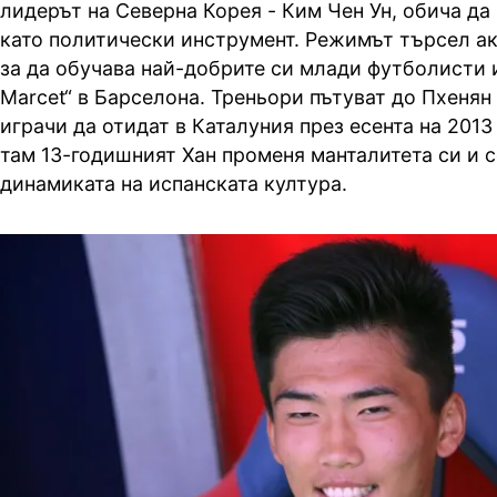
лидерът на Северна Корея - Ким Чен Ун, обича да
като политически инструмент. Режимът търсел ак
за да обучава най-добрите си млади футболисти и
Marcet“ в Барселона. Треньори пътуват до Пхенян 
играчи да отидат в Каталуния през есента на 2013
там 13-годишният Хан променя манталитета си и 
динамиката на испанската култура.