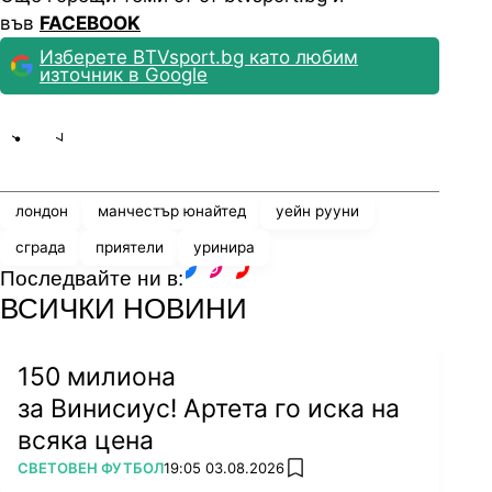
във
FACEBOOK
Изберете BTVsport.bg като любим
източник в Google
Share
save
лондон
манчестър юнайтед
уейн рууни
сграда
приятели
уринира
Последвайте ни в:
facebook
instagram
youtube
ВСИЧКИ НОВИНИ
150 милиона
за Винисиус! Артета го иска на
всяка цена
ПОВЕЧЕ ОТ
СВЕТОВЕН ФУТБОЛ
19:05 03.08.2026
add favorites