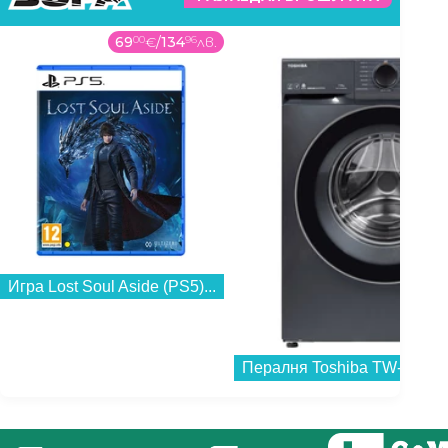
69
00
€
/
134
96
лв.
339
Игра Lost Soul Aside (PS5)...