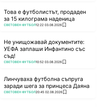
Това е футболистът, продаден
за 15 килограма наденица
ПОВЕЧЕ ОТ
СВЕТОВЕН ФУТБОЛ
12:22 03.08.2026
add favorites
Не унищожавай документите:
УЕФА заплаши Инфантино със
съд!
ПОВЕЧЕ ОТ
СВЕТОВЕН ФУТБОЛ
10:52 03.08.2026
add favorites
Линчуваха футболна съпруга
заради шега за принцеса Даяна
ПОВЕЧЕ ОТ
СВЕТОВЕН ФУТБОЛ
20:45 02.08.2026
add favorites