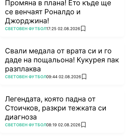
Промяна в плана! Ето къде ще
се венчаят Роналдо и
Джорджина!
ПОВЕЧЕ ОТ
СВЕТОВЕН ФУТБОЛ
17:25 02.08.2026
add favorites
Свали медала от врата си и го
даде на пощальона! Кукурея пак
разплаква
ПОВЕЧЕ ОТ
СВЕТОВЕН ФУТБОЛ
09:44 02.08.2026
add favorites
Легендата, която падна от
Стоичков, разкри тежката си
диагноза
ПОВЕЧЕ ОТ
СВЕТОВЕН ФУТБОЛ
08:19 02.08.2026
add favorites