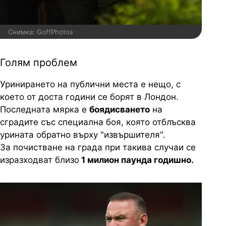
Снимка: GoffPhotos
Голям проблем
Уринирането на публични места е нещо, с
което от доста години се борят в Лондон.
Последната мярка е
боядисването
на
сградите със специална боя, която отблъсква
урината обратно върху "извършителя".
За почистване на града при такива случаи се
изразходват близо
1 милион паунда годишно.