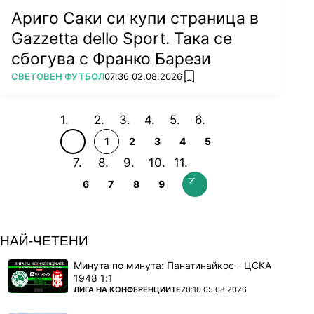
Ариго Саки си купи страница в
Gazzetta dello Sport. Така се
сбогува с Франко Барези
ПОВЕЧЕ ОТ
СВЕТОВЕН ФУТБОЛ
07:36 02.08.2026
add favorites
1
2
3
4
5
6
7
8
9
НАЙ-ЧЕТЕНИ
Минута по минута: Панатинайкос - ЦСКА
1948 1:1
ПОВЕЧЕ ОТ
ЛИГА НА КОНФЕРЕНЦИИТЕ
20:10 05.08.2026