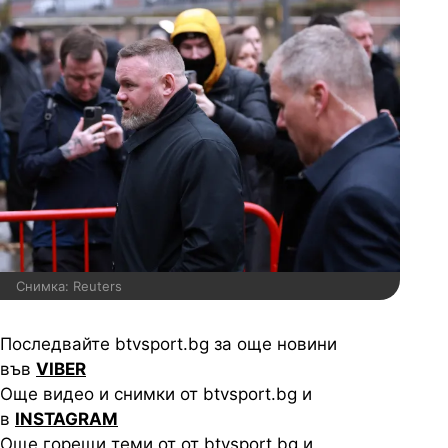
Снимка: Reuters
Последвайте btvsport.bg за още новини
във
VIBER
Още видео и снимки от btvsport.bg и
в
INSTAGRAM
Още горещи теми от от btvsport.bg и