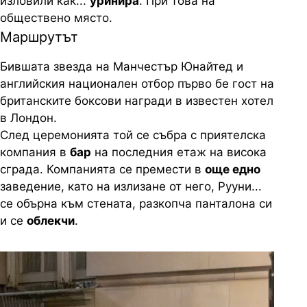
изловили как...
уринира
. При това на
обществено място.
Маршрутът
Бившата звезда на Манчестър Юнайтед и
английския национален отбор първо бе гост на
британските боксови награди в известен хотел
в Лондон.
След церемонията той се събра с приятелска
компания в
бар
на последния етаж на висока
сграда. Компанията се премести в
още едно
заведение, като на излизане от него, Рууни...
се обърна към стената, разкопча панталона си
и се
облекчи
.