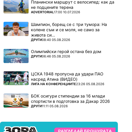
Планински маршрут с велосипед: как да
не подцените терена
ПОВЕЧЕ ОТ
ADVERTORIAL
17:00 10.07.2026
Шампион, борещ се с три тумора: На
колене съм и се моля, не само за
живота си...
ПОВЕЧЕ ОТ
ДРУГИ
08:40 05.08.2026
Олимпийски герой остана без дом
ПОВЕЧЕ ОТ
ДРУГИ
06:46 05.08.2026
ЦСКА 1948 пропусна да удари ПАО
насред Атина (ВИДЕО)
ПОВЕЧЕ ОТ
ЛИГА НА КОНФЕРЕНЦИИТЕ
23:26 05.08.2026
БОК осигури стипендии за 16 млади
спортисти в подготовка за Дакар 2026
ПОВЕЧЕ ОТ
ДРУГИ
11:11 05.08.2026
РАЗГЛЕДАЙ БРОШУРАТА