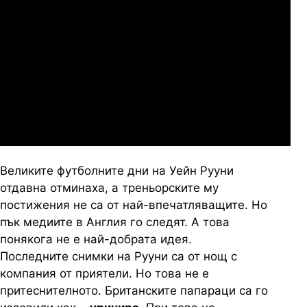
Слован Братислава
07.2026
19:00
04.
Мджельби
Линкълн Ред Импс
Великите футболните дни на Уейн Рууни
отдавна отминаха, а треньорските му
постижения не са от най-впечатляващите. Но
пък медиите в Англия го следят. А това
понякога не е най-добрата идея.
Последните снимки на Рууни са от нощ с
компания от приятели. Но това не е
притеснителното. Британските папараци са го