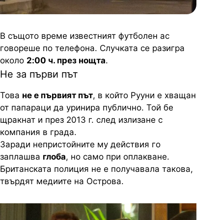
В същото време известният футболен ас
говореше по телефона. Случката се разигра
около
2:00 ч. през нощта
.
Не за първи път
Това
не е първият път
, в който Рууни е хващан
от папараци да уринира публично. Той бе
щракнат и през 2013 г. след излизане с
компания в града.
Заради непристойните му действия го
заплашва
глоба
, но само при оплакване.
Британската полиция не е получавала такова,
твърдят медиите на Острова.