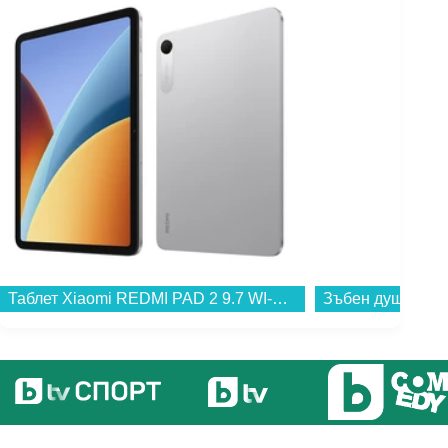
Таблет Xiaomi REDMI PAD 2 9.7 WI-FI 128/4 SILVER , 128 GB, 4 GB...