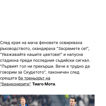
След края на мача феновете освиркваха
ръководството, скандираха "Засрамете се!",
"Уважавайте нашите цветове!" и напусна
стадиона преди последния съдийски сигнал.
"Първият гол ни прекърши. Вече е трудно да
говорим за Скудетото", лаконичен след
срещата
бе треньорът на
"бианконерите"
Тиаго Мота
.