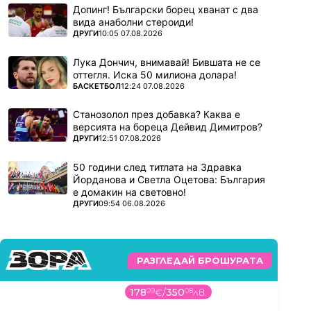
Допинг! Български борец хванат с два
вида анаболни стероиди!
ПОВЕЧЕ ОТ
ДРУГИ
10:05 07.08.2026
Лука Дончич, внимавай! Бившата не се
оттегля. Иска 50 милиона долара!
ПОВЕЧЕ ОТ
БАСКЕТБОЛ
12:24 07.08.2026
Станозолол през добавка? Каква е
версията на бореца Дейвид Димитров?
ПОВЕЧЕ ОТ
ДРУГИ
12:51 07.08.2026
50 години след титлата на Здравка
Йорданова и Светла Оцетова: България
е домакин на световно!
ПОВЕЧЕ ОТ
ДРУГИ
09:54 06.08.2026
РАЗГЛЕДАЙ БРОШУРАТА
178
99
€
/
350
08
лв.