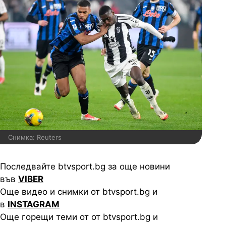
Снимка: Reuters
Последвайте btvsport.bg за още новини
във
VIBER
Още видео и снимки от btvsport.bg и
в
INSTAGRAM
Още горещи теми от от btvsport.bg и