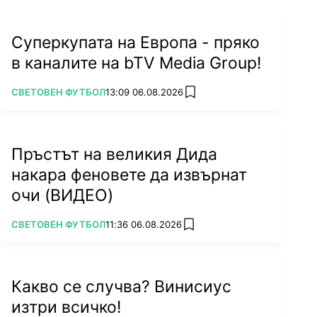
Суперкупата на Европа - пряко
в каналите на bTV Media Group!
ПОВЕЧЕ ОТ
СВЕТОВЕН ФУТБОЛ
13:09 06.08.2026
add favorites
Пръстът на великия Дида
накара феновете да извърнат
очи (ВИДЕО)
ПОВЕЧЕ ОТ
СВЕТОВЕН ФУТБОЛ
11:36 06.08.2026
add favorites
Какво се случва? Винисиус
изтри всичко!