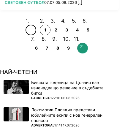
ПОВЕЧЕ ОТ
СВЕТОВЕН ФУТБОЛ
07:07 05.08.2026
add favorites
1
2
3
4
5
6
7
8
9
НАЙ-ЧЕТЕНИ
Бившата годеница на Дончич взе
изненадващо решение в съдебната
битка
ПОВЕЧЕ ОТ
БАСКЕТБОЛ
22:16 06.08.2026
Локомотив Пловдив представи
юбилейните екипи с нов генерален
спонсор
ПОВЕЧЕ ОТ
ADVERTORIAL
17:41 17.07.2026