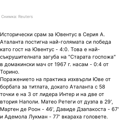
Снимка: Reuters
Исторически срам за Ювентус в Серия А.
Аталанта постигна най-голямата си победа
като гост на Ювентус - 4:0. Това е най-
съкрушителната загуба на "Старата госпожа"
в домакински мач от 1967 г. насам - 0:4 от
Торино.
Поражението на практика изхвърли Юве от
борбата за титлата, докато Аталанта с 58
точки е на 3 от лидера Интер и на две от
втория Наполи. Матео Ретеги от дузпа в 29',
Мартен де Роон - 46', Давиде Дзапакоста - 67'
и Адемола Лукман - 77' вкараха головете.