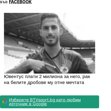
във
FACEBOOK
Ювентус плати 2 милиона за него, рак
на белите дробове му отне мечтата
Изберете BTVsport.bg като любим
източник в Google