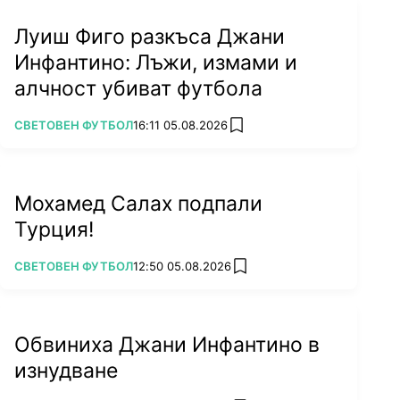
Луиш Фиго разкъса Джани
Инфантино: Лъжи, измами и
алчност убиват футбола
ПОВЕЧЕ ОТ
СВЕТОВЕН ФУТБОЛ
16:11 05.08.2026
add favorites
Мохамед Салах подпали
Турция!
ПОВЕЧЕ ОТ
СВЕТОВЕН ФУТБОЛ
12:50 05.08.2026
add favorites
Обвиниха Джани Инфантино в
изнудване