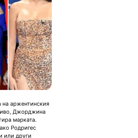
а на аржентинския
тиво, Джорджина
тира марката.
 ако Родригес
и или други