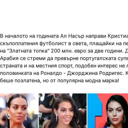
В началото на годината Ал Насър направи Кристи
скъпоплатения футболист в света, плащайки на п
на "Златната топка" 200 млн. евро за две години.
Арабия се стреми да превърне португалската супе
страната и на местния спорт, подобен интерес не 
половинката на Роналдо - Джорджина Родригес. 
беше позлатена, но от популярна модна марка!