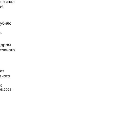
а финал
о!
губило
6
ндром
товното
ез
вното
00
08.2026