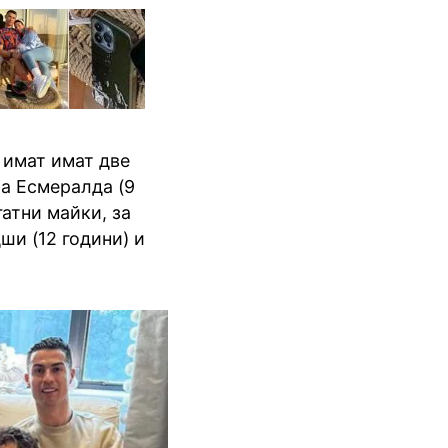
 имат имат две
ла Есмералда (9
гатни майки, за
ши (12 години) и