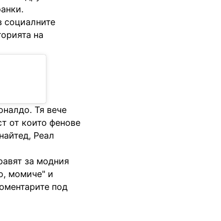
анки.
в социалните
торията на
оналдо. Тя вече
ст от които фенове
найтед, Реал
равят за модния
о, момиче" и
коментарите под