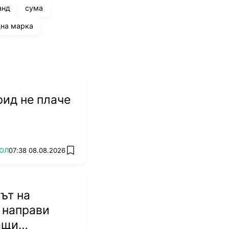
анд
сума
на марка
ид не плаче
ОЛ
07:38 08.08.2026
add favorites
ът на
 направи
ащи