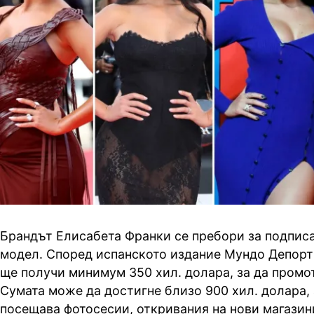
Брандът Елисабета Франки се пребори за подпис
модел. Според испанското издание Мундо Депор
ще получи минимум 350 хил. долара, за да промо
Сумата може да достигне близо 900 хил. долара,
посещава фотосесии, откривания на нови магазин