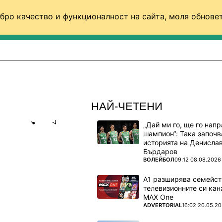
бро качество и функционалност на сайта, моля обновет
ФУТБОЛ (СВЯТ)
БАСКЕТБОЛ
ВОЛЕЙБОЛ
НАЙ-ЧЕТЕНИ
„Дай ми го, ще го нап
Share
save
шампион“: Така започв
историята на Денисла
Бърдаров
ПОВЕЧЕ ОТ
ВОЛЕЙБОЛ
09:12 08.08.2026
А1 разширява семейст
телевизионните си кан
ата на
MAX One
ПОВЕЧЕ ОТ
ADVERTORIAL
16:02 20.05.2