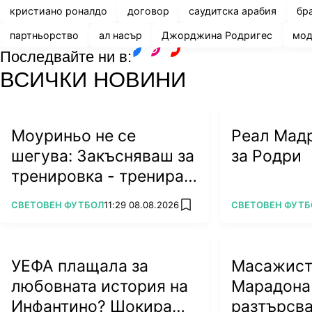
кристиано роналдо
договор
саудитска арабия
бр
партньорство
ал насър
Джорджина Родригес
мод
Последвайте ни в:
facebook
instagram
youtube
ВСИЧКИ НОВИНИ
Моуриньо не се
Реал Мадр
шегува: Закъсняваш за
за Родри
тренировка - тренираш
сам
ПОВЕЧЕ ОТ
ПОВЕЧЕ ОТ
СВЕТОВЕН ФУТБОЛ
11:29 08.08.2026
СВЕТОВЕН ФУТБ
add favorites
УЕФА плащала за
Масажист
любовната история на
Марадона
Инфантино? Шокиращи
разтърсв