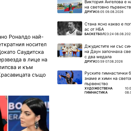
Виктория Ангелова е н
на световно първенств
ПОВЕЧЕ ОТ
ДРУГИ
08:05 09.08.2026
Стана ясно какво е по
ас от НБА
ПОВЕЧЕ ОТ
БАСКЕТБОЛ
23:24 08.08.202
ано Роналдо най-
еткратния носител
Джудистите ни със си
на Даун започнаха све
 Докато Саудитска
с два медала
рзвезда в лице на
ПОВЕЧЕ ОТ
ДРУГИ
20:59 07.08.2026
липсва и към
Руските гимнастички б
Красавицата също
знаме и химн на свето
първенство
ПОВЕЧЕ ОТ
ХУДОЖЕСТВЕНА
10:
ГИМНАСТИКА
08.