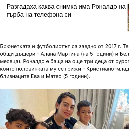
Разгадаха каква снимка има Роналдо на
гърба на телефона си
Брюнетката и футболистът са заедно от 2017 г. Те
общи дъщери - Алана Мартина (на 5 години) и Бе
месеца). Роналдо е баща на още три деца от суро
които половинката му се грижи - Кристиано-млад
близнаците Ева и Матео (5 години).