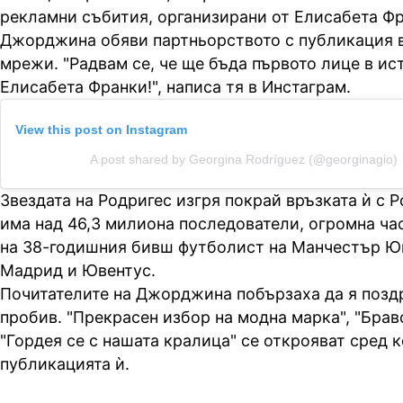
рекламни събития, организирани от Елисабета Фр
Джорджина обяви партньорството с публикация 
мрежи. "Радвам се, че ще бъда първото лице в ис
Елисабета Франки!", написа тя в Инстаграм.
View this post on Instagram
A post shared by Georgina Rodríguez (@georginagio)
Звездата на Родригес изгря покрай връзката ѝ с Р
има над 46,3 милиона последователи, огромна ча
на 38-годишния бивш футболист на Манчестър Ю
Мадрид и Ювентус.
Почитателите на Джорджина побързаха да я позд
пробив. "Прекрасен избор на модна марка", "Брав
"Гордея се с нашата кралица" се открояват сред 
публикацията ѝ.