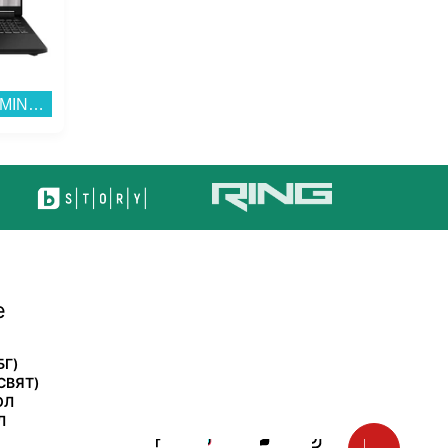
Колонки FENDA F380X 2.1...
Лаптоп ASUS TUF GAMING A16 FA608UH-RV013 , 1000GB SSD , 16 , 16.00 , AMD Ryzen 7 260 OCTA CORE , NVIDIA GeForce RTX 5050 8GB GDDR7 , Без OS...
е
БГ)
СВЯТ)
ОЛ
Л