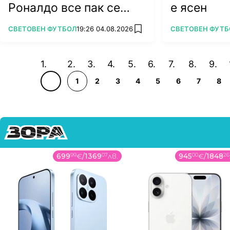
Роналдо все пак се
е ясен
жени
ПОВЕЧЕ ОТ
ПОВЕЧЕ ОТ
СВЕТОВЕН ФУТБОЛ
19:26 04.08.2026
СВЕТОВЕН ФУТБ
add favorites
1
2
3
4
5
6
7
8
699
99
€
/
1369
07
лв.
945
00
€
/
1848
26