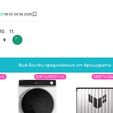
ОЛ
18:55 04.08.2026
add favorites
9
Виж всички предложения от брошурата
лв.
519
99
€
/
1017
02
лв.
1255
99
€
/
24