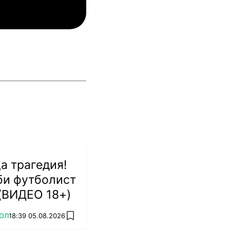
инкълн Ред Импс
Унион Сент-Гильойсе
а трагедия!
би футболист
 (ВИДЕО 18+)
ОЛ
18:39 05.08.2026
add favorites