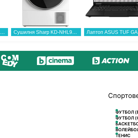
Смартфон Apple iPhone 17 256GB White mg6k4 , 256 GB, 8 GB...
Сушилня Sharp KD-NHL9S9GWB , 9 kg, B , Бял...
Спортов
ФУТБОЛ (
ФУТБОЛ (
БАСКЕТБ
ВОЛЕЙБО
ТЕНИС