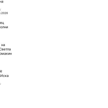
на
6
8.2026
рец
болни
 на
Светла
домакин
й!
 Иска
6