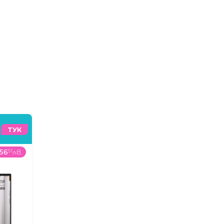
ТУК
56
51
лв.
59
99
€
/
117
34
лв.
259
9