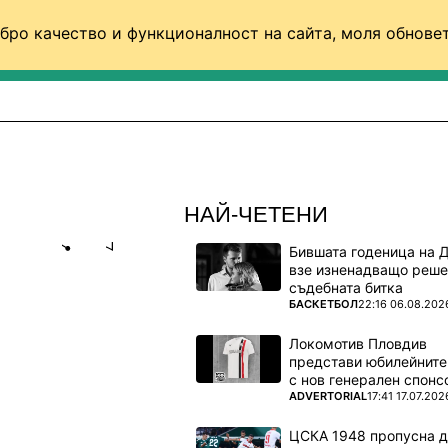
бро качество и функционалност на сайта, моля обновет
ФУТБОЛ (СВЯТ)
БАСКЕТБОЛ
ВОЛЕЙБОЛ
НАЙ-ЧЕТЕНИ
Бившата годеница на 
Share
save
взе изненадващо реше
съдебната битка
ПОВЕЧЕ ОТ
БАСКЕТБОЛ
22:16 06.08.202
АНО
Локомотив Пловдив
представи юбилейните
с нов генерален спонс
кирани
ПОВЕЧЕ ОТ
ADVERTORIAL
17:41 17.07.202
ЦСКА 1948 пропусна 