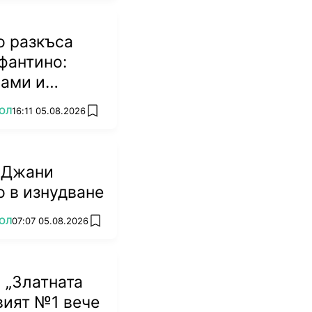
о разкъса
фантино:
мами и
биват
ОЛ
16:11 05.08.2026
add favorites
 Джани
 в изнудване
ОЛ
07:07 05.08.2026
add favorites
 „Златната
овият №1 вече