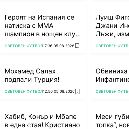
Героят на Испания се
Луиш Фиг
натиска с ММА
Джани Ин
шампион в нощен клуб
Лъжи, из
(ВИДЕО)
алчност у
ПОВЕЧЕ ОТ
ПОВЕЧЕ ОТ
СВЕТОВЕН ФУТБОЛ
17:36 05.08.2026
СВЕТОВЕН ФУТБ
add favorites
футбола
Мохамед Салах
Обвиниха
подпали Турция!
Инфантино
ПОВЕЧЕ ОТ
ПОВЕЧЕ ОТ
СВЕТОВЕН ФУТБОЛ
12:50 05.08.2026
СВЕТОВЕН ФУТБ
add favorites
Хабиб, Конър и Мбапе
Меси губи
в една стая! Кристиано
топка“, н