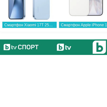
Смартфон Xiaomi 17T 256/12 BLUE MZB0NOTEU , 12 GB, 256 GB...