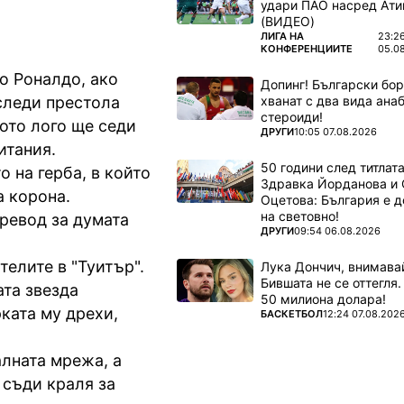
удари ПАО насред Ати
(ВИДЕО)
ПОВЕЧЕ ОТ
ЛИГА НА
23:2
КОНФЕРЕНЦИИТЕ
05.0
о Роналдо, ако
Допинг! Български бо
хванат с два вида ана
следи престола
стероиди!
вото лого ще седи
ПОВЕЧЕ ОТ
ДРУГИ
10:05 07.08.2026
итания.
50 години след титлата
 на герба, в който
Здравка Йорданова и 
а корона.
Оцетова: България е 
на световно!
превод за думата
ПОВЕЧЕ ОТ
ДРУГИ
09:54 06.08.2026
елите в "Туитър".
Лука Дончич, внимава
Бившата не се оттегля.
ата звезда
50 милиона долара!
ката му дрехи,
ПОВЕЧЕ ОТ
БАСКЕТБОЛ
12:24 07.08.202
лната мрежа, а
 съди краля за