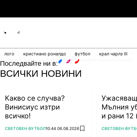
3
0
Мджельби
Л
Share
save
лого
кристиано роналдо
футбол
крал чарлз III
Последвайте ни в:
facebook
instagram
youtube
ВСИЧКИ НОВИНИ
Какво се случва?
Ужасяващ
Винисиус изтри
Мълния у
всичко!
и рани 12
ПОВЕЧЕ ОТ
ПОВЕЧЕ ОТ
СВЕТОВЕН ФУТБОЛ
10:44 06.08.2026
СВЕТОВЕН ФУТБ
add favorites