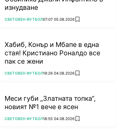
изнудване
ПОВЕЧЕ ОТ
СВЕТОВЕН ФУТБОЛ
07:07 05.08.2026
add favorites
Хабиб, Конър и Мбапе в една
стая! Кристиано Роналдо все
пак се жени
ПОВЕЧЕ ОТ
СВЕТОВЕН ФУТБОЛ
19:26 04.08.2026
add favorites
Меси губи „Златната топка“,
новият №1 вече е ясен
ПОВЕЧЕ ОТ
СВЕТОВЕН ФУТБОЛ
18:55 04.08.2026
add favorites