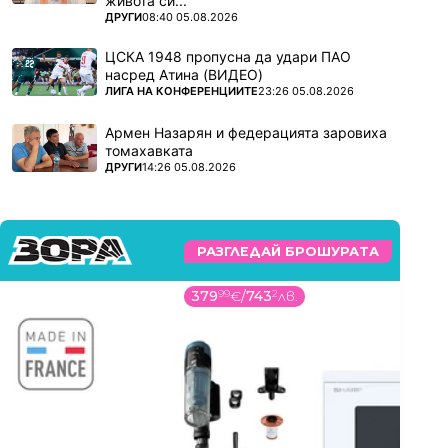
живота си...
ПОВЕЧЕ ОТ
ДРУГИ
08:40 05.08.2026
ЦСКА 1948 пропусна да удари ПАО
насред Атина (ВИДЕО)
ПОВЕЧЕ ОТ
ЛИГА НА КОНФЕРЕНЦИИТЕ
23:26 05.08.2026
Армен Назарян и федерацията заровиха
томахавката
ПОВЕЧЕ ОТ
ДРУГИ
14:26 05.08.2026
РАЗГЛЕДАЙ БРОШУРАТА
379
99
€
/
743
2
лв.