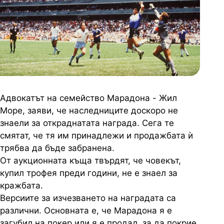
Адвокатът на семейство Марадона - Жил
Море, заяви, че наследниците доскоро не
знаели за откраднатата награда. Сега те
смятат, че тя им принадлежи и продажбата ѝ
трябва да бъде забранена.
От аукционната къща твърдят, че човекът,
купил трофея преди години, не е знаел за
кражбата.
Версиите за изчезването на наградата са
различни. Основната е, че Марадона я е
загубил на покер или я е продал, за да покрие