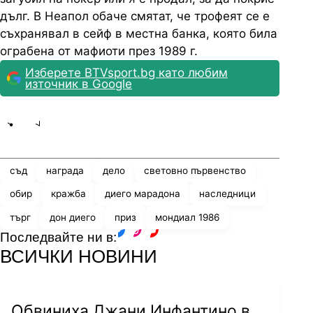
дълг. В Неапол обаче смятат, че трофеят се е
съхранявал в сейф в местна банка, която била
ограбена от мафиоти през 1989 г.
Изберете BTVsport.bg като любим
източник в Google
Share
save
съд
награда
дело
световно първенство
обир
кражба
диего марадона
наследници
търг
дон диего
приз
мондиал 1986
Последвайте ни в:
facebook
instagram
youtube
ВСИЧКИ НОВИНИ
Обвиниха Джани Инфантино в