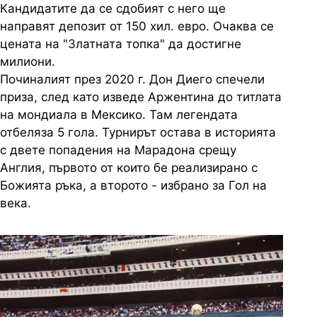
Кандидатите да се сдобият с него ще
направят депозит от 150 хил. евро. Очаква се
цената на "Златната топка" да достигне
милиони.
Починалият през 2020 г. Дон Диего спечели
приза, след като изведе Аржентина до титлата
на мондиала в Мексико. Там легендата
отбеляза 5 гола. Турнирът остава в историята
с двете попадения на Марадона срещу
Англия, първото от които бе реализирано с
Божията ръка, а второто - избрано за Гол на
века.