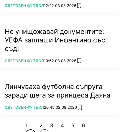
ПОВЕЧЕ ОТ
СВЕТОВЕН ФУТБОЛ
12:22 03.08.2026
add favorites
Не унищожавай документите:
УЕФА заплаши Инфантино със
съд!
ПОВЕЧЕ ОТ
СВЕТОВЕН ФУТБОЛ
10:52 03.08.2026
add favorites
Линчуваха футболна съпруга
заради шега за принцеса Даяна
ПОВЕЧЕ ОТ
СВЕТОВЕН ФУТБОЛ
20:45 02.08.2026
add favorites