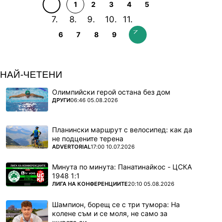
1
2
3
4
5
6
7
8
9
НАЙ-ЧЕТЕНИ
Олимпийски герой остана без дом
ПОВЕЧЕ ОТ
ДРУГИ
06:46 05.08.2026
Планински маршрут с велосипед: как да
не подцените терена
ПОВЕЧЕ ОТ
ADVERTORIAL
17:00 10.07.2026
Минута по минута: Панатинайкос - ЦСКА
1948 1:1
ПОВЕЧЕ ОТ
ЛИГА НА КОНФЕРЕНЦИИТЕ
20:10 05.08.2026
Шампион, борещ се с три тумора: На
колене съм и се моля, не само за