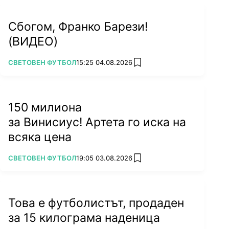
Сбогом, Франко Барези!
(ВИДЕО)
ПОВЕЧЕ ОТ
СВЕТОВЕН ФУТБОЛ
15:25 04.08.2026
add favorites
150 милиона
за Винисиус! Артета го иска на
всяка цена
ПОВЕЧЕ ОТ
СВЕТОВЕН ФУТБОЛ
19:05 03.08.2026
add favorites
Това е футболистът, продаден
за 15 килограма наденица