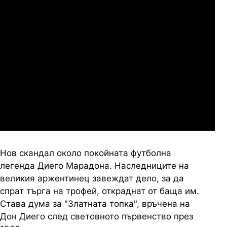
Сабуртало
Слован Братислава
07.2026
19:00
04.
Мджельби
Линкълн Ред Импс
Нов скандал около покойната футболна
легенда Диего Марадона. Наследниците на
великия аржентинец завеждат дело, за да
спрат търга на трофей, откраднат от баща им.
Става дума за "Златната топка", връчена на
Дон Диего след световното първенство през