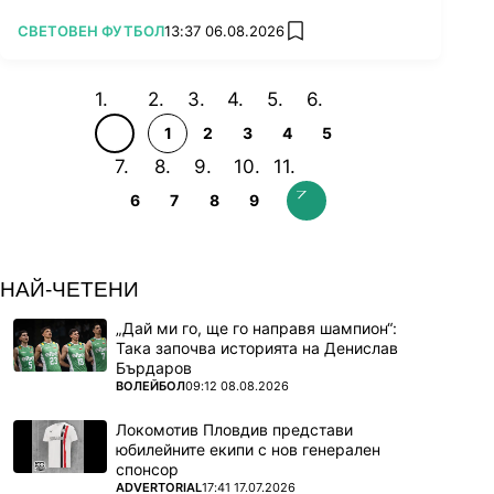
ПОВЕЧЕ ОТ
СВЕТОВЕН ФУТБОЛ
13:37 06.08.2026
add favorites
1
2
3
4
5
6
7
8
9
НАЙ-ЧЕТЕНИ
„Дай ми го, ще го направя шампион“:
Така започва историята на Денислав
Бърдаров
ПОВЕЧЕ ОТ
ВОЛЕЙБОЛ
09:12 08.08.2026
Локомотив Пловдив представи
юбилейните екипи с нов генерален
спонсор
ПОВЕЧЕ ОТ
ADVERTORIAL
17:41 17.07.2026