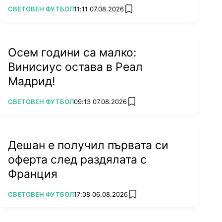
бившата на колега
ПОВЕЧЕ ОТ
СВЕТОВЕН ФУТБОЛ
11:11 07.08.2026
add favorites
Осем години са малко:
Винисиус остава в Реал
Мадрид!
ПОВЕЧЕ ОТ
СВЕТОВЕН ФУТБОЛ
09:13 07.08.2026
add favorites
Дешан е получил първата си
оферта след раздялата с
Франция
ПОВЕЧЕ ОТ
СВЕТОВЕН ФУТБОЛ
17:08 06.08.2026
add favorites