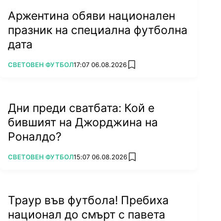
Аржентина обяви национален
празник на специална футболна
дата
ПОВЕЧЕ ОТ
СВЕТОВЕН ФУТБОЛ
17:07 06.08.2026
add favorites
Дни преди сватбата: Кой е
бившият на Джорджина на
Роналдо?
ПОВЕЧЕ ОТ
СВЕТОВЕН ФУТБОЛ
15:07 06.08.2026
add favorites
Траур във футбола! Пребиха
национал до смърт с павета