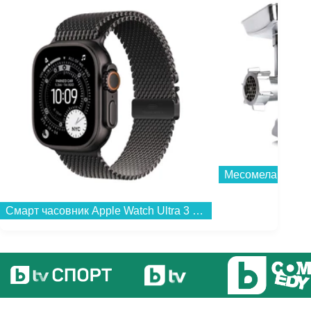
Месомелачка Roh
Смарт часовник Apple Watch Ultra 3 49mm Black/Milanese L mf1t4 , 1.98...