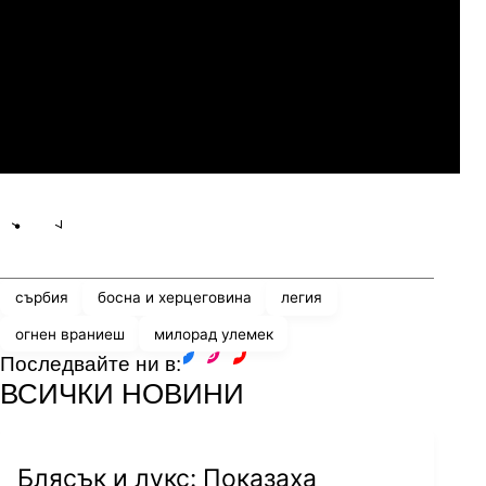
07.2026
19:00
04.
Мджельби
Линкълн Ред Импс
Share
save
сърбия
босна и херцеговина
легия
огнен враниеш
милорад улемек
Последвайте ни в:
facebook
instagram
youtube
ВСИЧКИ НОВИНИ
Блясък и лукс: Показаха