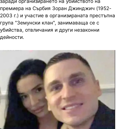
заради организирането на убийството на
премиера на Сърбия Зоран Джинджич (1952-
2003 г.) и участие в организираната престъпна
група "Земунски клан", занимаваща се с
убийства, отвличания и други незаконни
дейности.