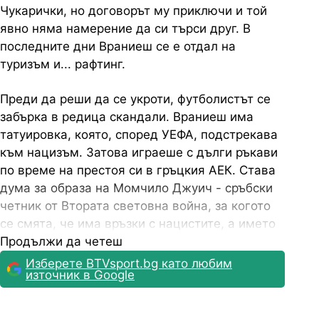
Чукарички, но договорът му приключи и той
явно няма намерение да си търси друг. В
последните дни Враниеш се е отдал на
туризъм и... рафтинг.
Преди да реши да се укроти, футболистът се
забърка в редица скандали. Враниеш има
татуировка, която, според УЕФА, подстрекава
към нацизъм. Затова играеше с дълги ръкави
по време на престоя си в гръцкия АЕК. Става
дума за образа на Момчило Джуич - сръбски
четник от Втората световна война, за когото
се смята, че има връзки с нацистите, а името
му се свързва с няколко масови убийства на
Продължи да четеш
комунисти.
Изберете BTVsport.bg като любим
източник в Google
Вижте тази публикация в Instagram.
Публикация, споделена от Ognjen Vranjes (@ognjen_vranjes)