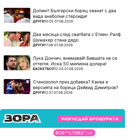
Допинг! Български борец хванат с два
вида анаболни стероиди!
ПОВЕЧЕ ОТ
ДРУГИ
10:05 07.08.2026
Два месеца след сватбата с Етиен: Ралф
Шумахер стана дядо
ПОВЕЧЕ ОТ
ДРУГИ
17:08 07.08.2026
Лука Дончич, внимавай! Бившата не се
оттегля. Иска 50 милиона долара!
ПОВЕЧЕ ОТ
БАСКЕТБОЛ
12:24 07.08.2026
Станозолол през добавка? Каква е
версията на бореца Дейвид Димитров?
ПОВЕЧЕ ОТ
ДРУГИ
12:51 07.08.2026
РАЗГЛЕДАЙ БРОШУРАТА
809
00
€
/
1582
27
лв.