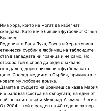
Има хора, които не могат да избегнат
скандала. Като вече бившия футболист Огнен
Враниеш.
Роденият в Баня Лука, Босна и Херцеговина
етнически сърбин е любимец на таблоидите
отвъд западната ни граница и не само. Но
отскоро той е спрял да бъде очаквано
скандален, дори приключи с футбола като
цяло. Според медиите в Сърбия, причината е
новата му любовна връзка.
Дамата в сърцето на Враниеш се казва Мария
и е балдъза (сестра на съпругата) на един от
най-опасните сърби Милорад Улемек - Легия.
От 2004 г. той е осъден на 40 години затвор