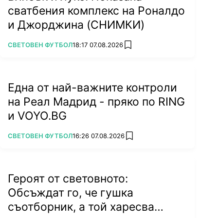
сватбения комплекс на Роналдо
и Джорджина (СНИМКИ)
ПОВЕЧЕ ОТ
СВЕТОВЕН ФУТБОЛ
18:17 07.08.2026
add favorites
Една от най-важните контроли
на Реал Мадрид - пряко по RING
и VOYO.BG
ПОВЕЧЕ ОТ
СВЕТОВЕН ФУТБОЛ
16:26 07.08.2026
add favorites
Героят от световното:
Обсъждат го, че гушка
съотборник, а той харесва