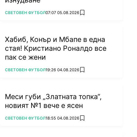
ПОВЕЧЕ ОТ
СВЕТОВЕН ФУТБОЛ
07:07 05.08.2026
add favorites
Хабиб, Конър и Мбапе в една
стая! Кристиано Роналдо все
пак се жени
ПОВЕЧЕ ОТ
СВЕТОВЕН ФУТБОЛ
19:26 04.08.2026
add favorites
Меси губи „Златната топка“,
новият №1 вече е ясен
ПОВЕЧЕ ОТ
СВЕТОВЕН ФУТБОЛ
18:55 04.08.2026
add favorites