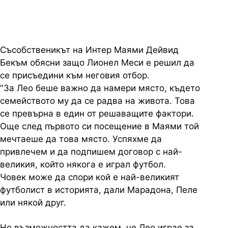
Съсобственикът на Интер Маями Дейвид
Бекъм обясни защо Лионел Меси е решил да
се присъедини към неговия отбор.
"За Лео беше важно да намери място, където
семейството му да се радва на живота. Това
се превърна в един от решаващите фактори.
Още след първото си посещение в Маями той
мечтаеше да това място. Успяхме да
привлечем и да подпишем договор с най-
великия, който някога е играл футбол.
Човек може да спори кой е най-великият
футболист в историята, дали Марадона, Пеле
или някой друг.
Но възможността да кажем, че Лео играе за