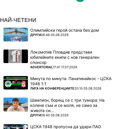
НАЙ-ЧЕТЕНИ
Олимпийски герой остана без дом
ПОВЕЧЕ ОТ
ДРУГИ
06:46 05.08.2026
Локомотив Пловдив представи
юбилейните екипи с нов генерален
спонсор
ПОВЕЧЕ ОТ
ADVERTORIAL
17:41 17.07.2026
Минута по минута: Панатинайкос - ЦСКА
1948 1:1
ПОВЕЧЕ ОТ
ЛИГА НА КОНФЕРЕНЦИИТЕ
20:10 05.08.2026
Шампион, борещ се с три тумора: На
колене съм и се моля, не само за
живота си...
ПОВЕЧЕ ОТ
ДРУГИ
08:40 05.08.2026
ЦСКА 1948 пропусна да удари ПАО