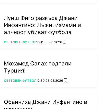
Луиш Фиго разкъса Джани
Инфантино: Лъжи, измами и
алчност убиват футбола
ПОВЕЧЕ ОТ
СВЕТОВЕН ФУТБОЛ
16:11 05.08.2026
add favorites
Мохамед Салах подпали
Турция!
ПОВЕЧЕ ОТ
СВЕТОВЕН ФУТБОЛ
12:50 05.08.2026
add favorites
Обвиниха Джани Инфантино в
изнудване