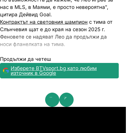
нас в MLS, в Маями, е просто невероятна",
цитира Дейвид Goal.
Контрактът на световния шампион
с тима от
Слънчевия щат е до края на сезон 2025 г.
Феновете се надяват Лео да продължи да
носи фланелката на тима.
Продължи да четеш
Изберете BTVsport.bg като любим
източник в Google
мпионска лига: 2nd Qualifying Round
Ша
07.2026
19:00
04.
Арарат-Армениа