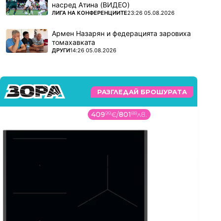
насред Атина (ВИДЕО)
ПОВЕЧЕ ОТ
ЛИГА НА КОНФЕРЕНЦИИТЕ
23:26 05.08.2026
Армен Назарян и федерацията заровиха
томахавката
ПОВЕЧЕ ОТ
ДРУГИ
14:26 05.08.2026
РАЗГЛЕДАЙ БРОШУРАТА
409
99
€
/
801
88
лв.