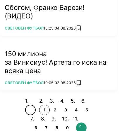
Сбогом, Франко Барези!
(ВИДЕО)
ПОВЕЧЕ ОТ
СВЕТОВЕН ФУТБОЛ
15:25 04.08.2026
add favorites
150 милиона
за Винисиус! Артета го иска на
всяка цена
ПОВЕЧЕ ОТ
СВЕТОВЕН ФУТБОЛ
19:05 03.08.2026
add favorites
1
2
3
4
5
6
7
8
9