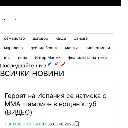
Share
save
семейство
договор
къща
фенове
марадона
дейвид бекъм
маями
лионел меси
mls
пеле
Интер Маями
фланелката на тима
Последвайте ни в:
facebook
instagram
youtube
ВСИЧКИ НОВИНИ
Героят на Испания се натиска с
ММА шампион в нощен клуб
(ВИДЕО)
ПОВЕЧЕ ОТ
СВЕТОВЕН ФУТБОЛ
17:36 05.08.2026
add favorites