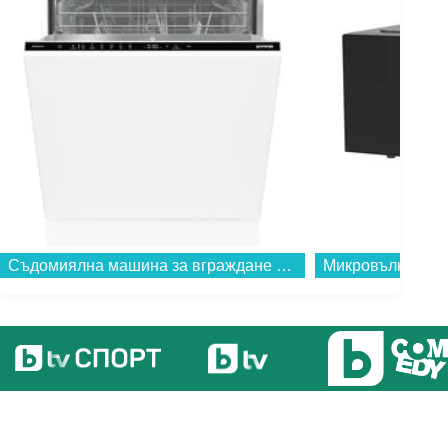
Съдомиялна машина за вграждане Gorenje GV643D90 , 16 комплекта, 600 Ш, мм, D...