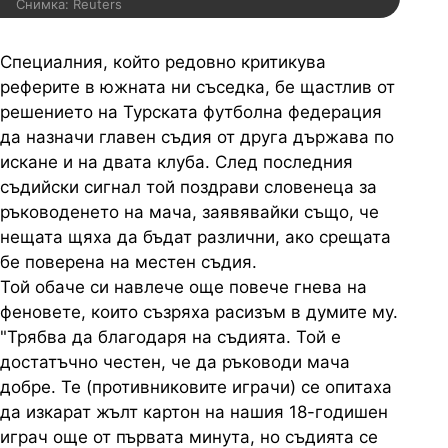
Снимка: Reuters
Специалния, който редовно критикува
реферите в южната ни съседка, бе щастлив от
решението на Турската футболна федерация
да назначи главен съдия от друга държава по
искане и на двата клуба. След последния
съдийски сигнал той поздрави словенеца за
ръководенето на мача, заявявайки също, че
нещата щяха да бъдат различни, ако срещата
бе поверена на местен съдия.
Той обаче си навлече още повече гнева на
феновете, които съзряха расизъм в думите му.
"Трябва да благодаря на съдията. Той е
достатъчно честен, че да ръководи мача
добре. Те (противниковите играчи) се опитаха
да изкарат жълт картон на нашия 18-годишен
играч още от първата минута, но съдията се