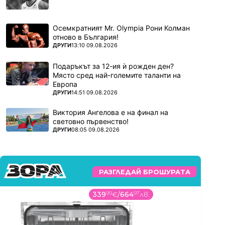
Осемкратният Mr. Olympia Рони Колман
отново в България!
ПОВЕЧЕ ОТ
ДРУГИ
13:10 09.08.2026
Подаръкът за 12-ия ѝ рожден ден?
Място сред най-големите таланти на
Европа
ПОВЕЧЕ ОТ
ДРУГИ
14:51 09.08.2026
Виктория Ангелова е на финал на
световно първенство!
ПОВЕЧЕ ОТ
ДРУГИ
08:05 09.08.2026
РАЗГЛЕДАЙ БРОШУРАТА
339
99
€
/
664
97
лв.