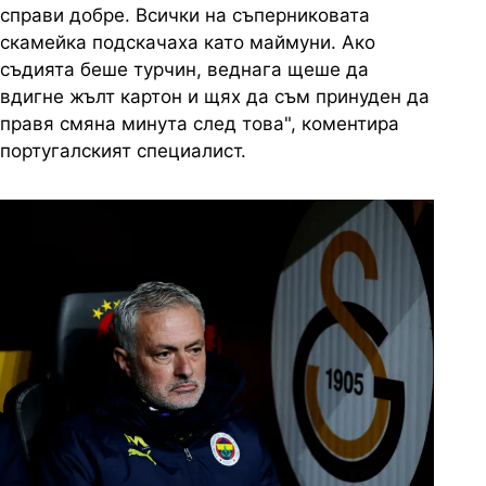
справи добре. Всички на съперниковата
скамейка подскачаха като маймуни. Ако
съдията беше турчин, веднага щеше да
вдигне жълт картон и щях да съм принуден да
правя смяна минута след това", коментира
португалският специалист.