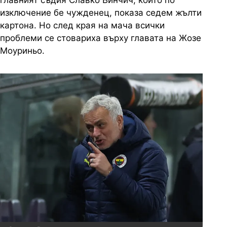
главният съдия Славко Винчич, който по
изключение бе чужденец, показа седем жълти
картона. Но след края на мача всички
проблеми се стовариха върху главата на Жозе
Моуриньо.