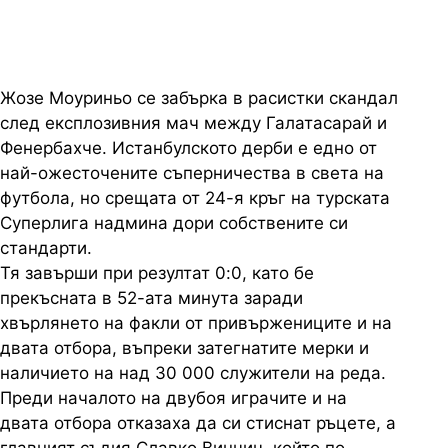
Жозе Моуриньо се забърка в расистки скандал
след експлозивния мач между Галатасарай и
Фенербахче. Истанбулското дерби е едно от
най-ожесточените съперничества в света на
футбола, но срещата от 24-я кръг на турската
Суперлига надмина дори собствените си
стандарти.
Тя завърши при резултат 0:0, като бе
прекъсната в 52-ата минута заради
хвърлянето на факли от привържениците и на
двата отбора, въпреки затегнатите мерки и
наличието на над 30 000 служители на реда.
Преди началото на двубоя играчите и на
двата отбора отказаха да си стиснат ръцете, а