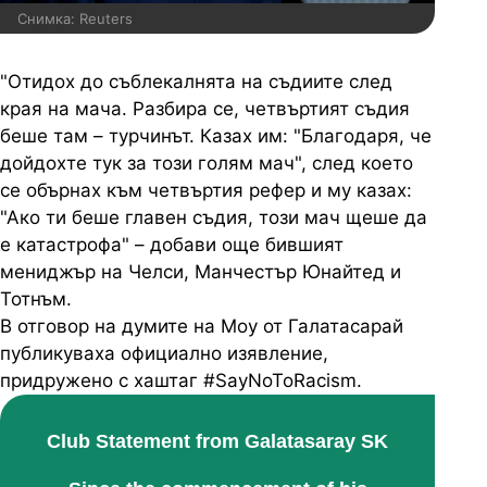
Снимка: Reuters
"Отидох до съблекалнята на съдиите след
края на мача. Разбира се, четвъртият съдия
беше там – турчинът. Казах им: "Благодаря, че
дойдохте тук за този голям мач", след което
се обърнах към четвъртия рефер и му казах:
"Ако ти беше главен съдия, този мач щеше да
е катастрофа" – добави още бившият
мениджър на Челси, Манчестър Юнайтед и
Тотнъм.
В отговор на думите на Моу от Галатасарай
публикуваха официално изявление,
придружено с хаштаг #SayNoToRacism.
Club Statement from Galatasaray SK