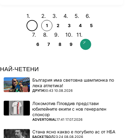
1
2
3
4
5
6
7
8
9
НАЙ-ЧЕТЕНИ
България има световна шампионка по
лека атлетика!
ПОВЕЧЕ ОТ
ДРУГИ
00:43 10.08.2026
Локомотив Пловдив представи
юбилейните екипи с нов генерален
спонсор
ПОВЕЧЕ ОТ
ADVERTORIAL
17:41 17.07.2026
Стана ясно какво е погубило ас от НБА
ПОВЕЧЕ ОТ
БАСКЕТБОЛ
23:24 08.08.2026