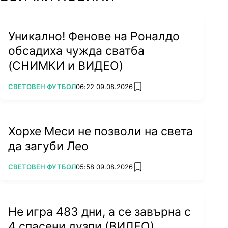
Уникално! Фенове на Роналдо
обсадиха чужда сватба
(СНИМКИ и ВИДЕО)
ПОВЕЧЕ ОТ
СВЕТОВЕН ФУТБОЛ
06:22 09.08.2026
add favorites
Хорхе Меси не позволи на света
да загуби Лео
ПОВЕЧЕ ОТ
СВЕТОВЕН ФУТБОЛ
05:58 09.08.2026
add favorites
Не игра 483 дни, а се завърна с
4 спасени дузпи (ВИДЕО)