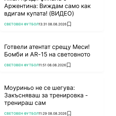
Аржентина: Виждам само как
вдигам купата! (ВИДЕО)
ПОВЕЧЕ ОТ
СВЕТОВЕН ФУТБОЛ
13:31 08.08.2026
add favorites
Готвели атентат срещу Меси!
Бомби и AR-15 на световното
ПОВЕЧЕ ОТ
СВЕТОВЕН ФУТБОЛ
11:51 08.08.2026
add favorites
Моуриньо не се шегува:
Закъсняваш за тренировка -
тренираш сам
ПОВЕЧЕ ОТ
СВЕТОВЕН ФУТБОЛ
11:29 08.08.2026
add favorites