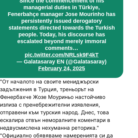
Since the commencement of his
managerial duties in Türkiye,
Fenerbahçe manager Jose Mourinho has
persistently issued derogatory
statements directed towards the Turkish
people. Today, his discourse has
escalated beyond merely immoral
comments…
pic.twitter.com/NRLsk9F4kT
— Galatasaray EN (@Galatasaray)
February 24, 2025
"От началото на своите мениджърски
задължения в Турция, треньорът на
Фенербахче Жозе Моуриньо настойчиво
излиза с пренебрежителни изявления,
отправени към турския народ. Днес, това
ескалира отвън неморалните коментари в
недвусмислена нехуманна реторика."
"Официално обявяваме намеренията си да