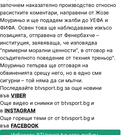
започнем наказателно производство относно
расистките коментари, направени от Жозе
Моуриньо и ще подадем жалби до УЕФА и
ФИФА. Освен това ще наблюдаваме изкъсо
позицията, отправена от Фенербахче –
институция, заявяваща, че изповядва
"примерни морални ценности", в отговор на
осъдителното поведение от техния треньор".
Моуриньо тепърва ще отговаря на
обвиненията срещу него, но в едно сме
сигурни – той няма да си мълчи.
Последвайте btvsport.bg за още новини
във
VIBER
Още видео и снимки от btvsport.bg и
в
INSTAGRAM
Още горещи теми от от btvsport.bg и
във
FACEBOOK