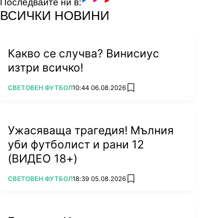
Последвайте ни в:
facebook
instagram
youtube
ВСИЧКИ НОВИНИ
Какво се случва? Винисиус
изтри всичко!
ПОВЕЧЕ ОТ
СВЕТОВЕН ФУТБОЛ
10:44 06.08.2026
add favorites
Ужасяваща трагедия! Мълния
уби футболист и рани 12
(ВИДЕО 18+)
ПОВЕЧЕ ОТ
СВЕТОВЕН ФУТБОЛ
18:39 05.08.2026
add favorites