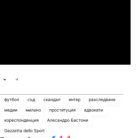
Слован Братислава
07.2026
19:00
04.
Мджельби
Линкълн Ред Импс
Share
save
футбол
съд
скандал
интер
разследване
медии
милано
проституция
адвокати
кореспонденция
Алесандро Бастони
Gazzetta dello Sport