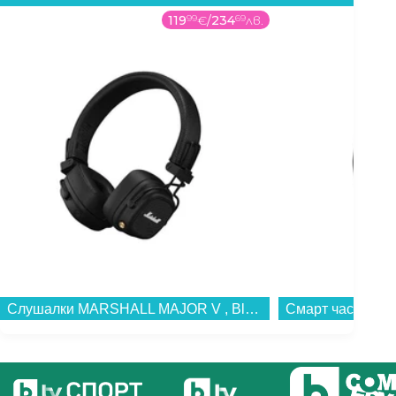
119
99
€
/
234
69
лв.
Слушалки MARSHALL MAJOR V , Bluetooth , ON-EAR...