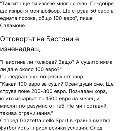
"Таксито ще ти излезе много скъпо. По-добре
ще изпратя моя шофьор. Ще струва 50 евро в
едната посока, общо 100 евро", пише
Саламоне.
Отговорът на Бастони е
изненадващ.
"Наистина ли толкова? Защо? А сушито няма
ли да е около 100 евро?"
Последвал още по-рязък отговор.
"Какви 100 евро за суши? Осем души сме. Ще
струва поне 200-300 евро. Познавам хора,
които изкарват по 1500 евро на месец и
мислят по-разумно от теб. Не ми поставяй
такива ограничения."
Според Gazzetta dello Sport в крайна сметка
футболистът приел всички условия. След