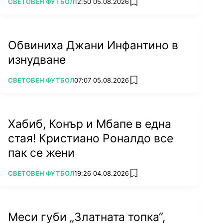
ПОВЕЧЕ ОТ
СВЕТОВЕН ФУТБОЛ
12:50 05.08.2026
add favorites
Обвиниха Джани Инфантино в
изнудване
ПОВЕЧЕ ОТ
СВЕТОВЕН ФУТБОЛ
07:07 05.08.2026
add favorites
Хабиб, Конър и Мбапе в една
стая! Кристиано Роналдо все
пак се жени
ПОВЕЧЕ ОТ
СВЕТОВЕН ФУТБОЛ
19:26 04.08.2026
add favorites
Меси губи „Златната топка“,