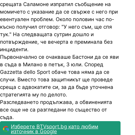
срещата Саламоне изпратил съобщение на
момичето с указание да се свърже с него при
евентуален проблем. Около половин час по-
късно получил отговор: "У него съм, ще спя
тук." На следващата сутрин дошло и
потвърждение, че вечерта е преминала без
инциденти.
Първоначално се очакваше Бастони да се яви
в съда в Милано в петък, 3 юли. Според
Gazzetta dello Sport обаче това няма да се
случи. Вместо това защитникът ще проведе
среща с адвокатите си, за да бъде уточнена
стратегията му по делото.
Разследването продължава, а обвиненията
все още не са разгледани по същество от
съда.
Изберете BTVsport.bg като любим
източник в Google