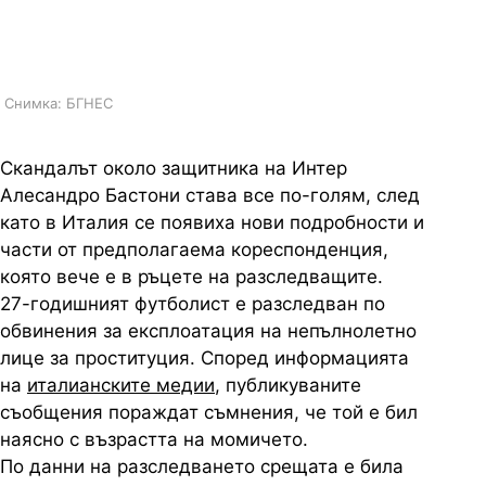
Интер Алесандро Бастони под
лупа
Снимка: БГНЕС
Скандалът около защитника на Интер
Алесандро Бастони става все по-голям, след
като в Италия се появиха нови подробности и
части от предполагаема кореспонденция,
която вече е в ръцете на разследващите.
27-годишният футболист е разследван по
обвинения за експлоатация на непълнолетно
лице за проституция. Според информацията
на
италианските медии
, публикуваните
съобщения пораждат съмнения, че той е бил
наясно с възрастта на момичето.
По данни на разследването срещата е била