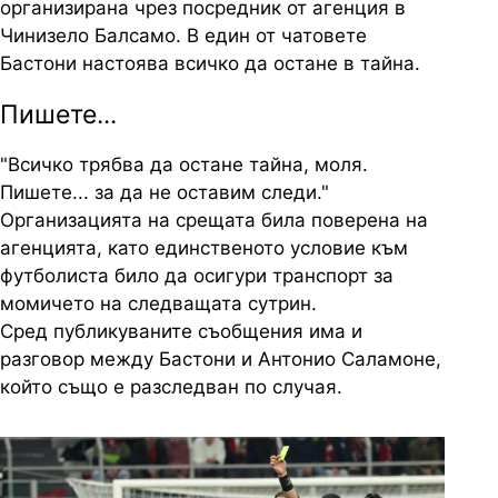
организирана чрез посредник от агенция в
Чинизело Балсамо. В един от чатовете
Бастони настоява всичко да остане в тайна.
Пишете...
"Всичко трябва да остане тайна, моля.
Пишете... за да не оставим следи."
Организацията на срещата била поверена на
агенцията, като единственото условие към
футболиста било да осигури транспорт за
момичето на следващата сутрин.
Сред публикуваните съобщения има и
разговор между Бастони и Антонио Саламоне,
който също е разследван по случая.