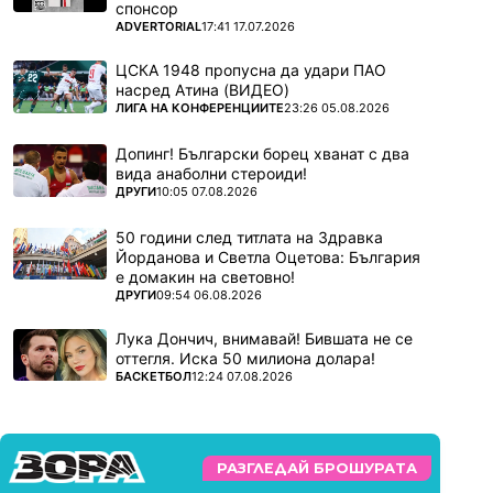
спонсор
ПОВЕЧЕ ОТ
ADVERTORIAL
17:41 17.07.2026
ЦСКА 1948 пропусна да удари ПАО
насред Атина (ВИДЕО)
ПОВЕЧЕ ОТ
ЛИГА НА КОНФЕРЕНЦИИТЕ
23:26 05.08.2026
Допинг! Български борец хванат с два
вида анаболни стероиди!
ПОВЕЧЕ ОТ
ДРУГИ
10:05 07.08.2026
50 години след титлата на Здравка
Йорданова и Светла Оцетова: България
е домакин на световно!
ПОВЕЧЕ ОТ
ДРУГИ
09:54 06.08.2026
Лука Дончич, внимавай! Бившата не се
оттегля. Иска 50 милиона долара!
ПОВЕЧЕ ОТ
БАСКЕТБОЛ
12:24 07.08.2026
РАЗГЛЕДАЙ БРОШУРАТА