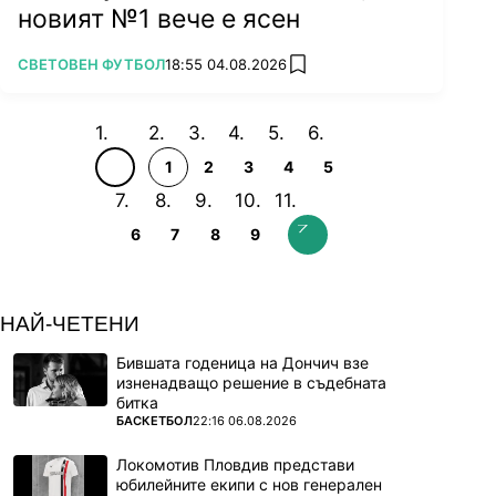
новият №1 вече е ясен
ПОВЕЧЕ ОТ
СВЕТОВЕН ФУТБОЛ
18:55 04.08.2026
add favorites
1
2
3
4
5
6
7
8
9
НАЙ-ЧЕТЕНИ
Бившата годеница на Дончич взе
изненадващо решение в съдебната
битка
ПОВЕЧЕ ОТ
БАСКЕТБОЛ
22:16 06.08.2026
Локомотив Пловдив представи
юбилейните екипи с нов генерален