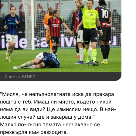
Снимка: БГНЕС
"Мисля, че непълнолетната иска да прекара
нощта с теб. Имаш ли място, където никой
няма да ви види? Ще измислим нещо. В най-
лошия случай ще я закараш у дома."
Малко по-късно темата неочаквано се
прехвърля към разходите.