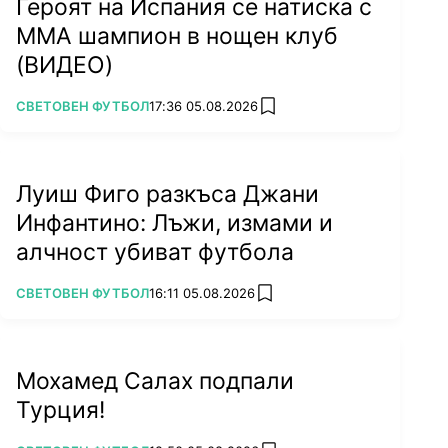
Героят на Испания се натиска с
ММА шампион в нощен клуб
(ВИДЕО)
ПОВЕЧЕ ОТ
СВЕТОВЕН ФУТБОЛ
17:36 05.08.2026
add favorites
Луиш Фиго разкъса Джани
Инфантино: Лъжи, измами и
алчност убиват футбола
ПОВЕЧЕ ОТ
СВЕТОВЕН ФУТБОЛ
16:11 05.08.2026
add favorites
Мохамед Салах подпали
Турция!