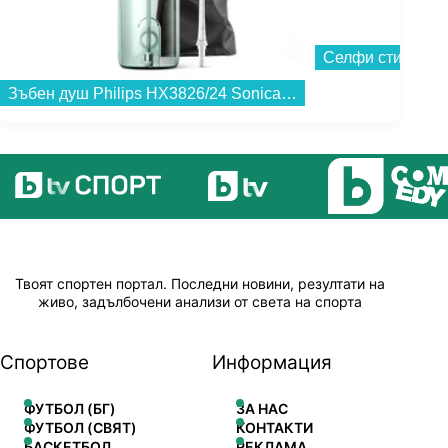
Селфи стик Hama
Зъбен душ Philips HX3826/24 Sonicare , 250 мл....
Твоят спортен портал. Последни новини, резултати на
живо, задълбочени анализи от света на спорта
Спортове
Информация
ФУТБОЛ (БГ)
ЗА НАС
ФУТБОЛ (СВЯТ)
КОНТАКТИ
БАСКЕТБОЛ
РЕКЛАМА