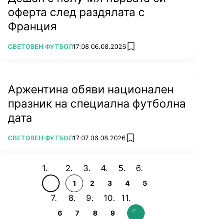
оферта след раздялата с
Франция
ПОВЕЧЕ ОТ
СВЕТОВЕН ФУТБОЛ
17:08 06.08.2026
add favorites
Аржентина обяви национален
празник на специална футболна
дата
ПОВЕЧЕ ОТ
СВЕТОВЕН ФУТБОЛ
17:07 06.08.2026
add favorites
1
2
3
4
5
6
7
8
9