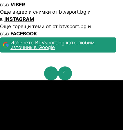
във
VIBER
Още видео и снимки от btvsport.bg и
в
INSTAGRAM
Още горещи теми от от btvsport.bg и
във
FACEBOOK
Изберете BTVsport.bg като любим
източник в Google
мпионска лига: 2nd Qualifying Round
Ша
07.2026
19:00
04.
Арарат-Армениа
Шамрок Роувърс
07.2026
19:00
04.