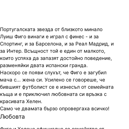
Португалската звезда от близкото минало
Луиш Фиго винаги е играл с финес - и за
Спортинг, и за Барселона, и за Реал Мадрид, и
за Интер. Всъщност той е един от малкото,
които успяха да запазят достойно поведение,
разменяйки двата испански гранда.
Наскоро се появи слухът, че Фиго е загубил
мача с... жена си. Усилено се говореше, че
бившият футболист се е изнесъл от семейната
къща и е приключил любовната си връзка с
красивата Хелен.
Само че двамата бързо опровергаха всичко!
Любовта