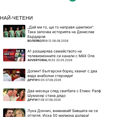
НАЙ-ЧЕТЕНИ
„Дай ми го, ще го направя шампион“:
Така започва историята на Денислав
Бърдаров
ПОВЕЧЕ ОТ
ВОЛЕЙБОЛ
09:12 08.08.2026
А1 разширява семейството на
телевизионните си канали с MAX One
ПОВЕЧЕ ОТ
ADVERTORIAL
16:02 20.05.2026
Допинг! Български борец хванат с два
вида анаболни стероиди!
ПОВЕЧЕ ОТ
ДРУГИ
10:05 07.08.2026
Два месеца след сватбата с Етиен: Ралф
Шумахер стана дядо
ПОВЕЧЕ ОТ
ДРУГИ
17:08 07.08.2026
Лука Дончич, внимавай! Бившата не се
оттегля. Иска 50 милиона долара!