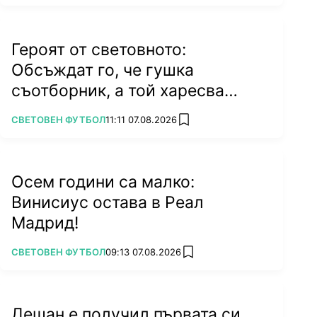
Героят от световното:
Обсъждат го, че гушка
съотборник, а той харесва
бившата на колега
ПОВЕЧЕ ОТ
СВЕТОВЕН ФУТБОЛ
11:11 07.08.2026
add favorites
Осем години са малко:
Винисиус остава в Реал
Мадрид!
ПОВЕЧЕ ОТ
СВЕТОВЕН ФУТБОЛ
09:13 07.08.2026
add favorites
Дешан е получил първата си