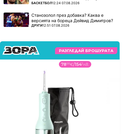
ПОВЕЧЕ ОТ
БАСКЕТБОЛ
12:24 07.08.2026
Станозолол през добавка? Каква е
версията на бореца Дейвид Димитров?
ПОВЕЧЕ ОТ
ДРУГИ
12:51 07.08.2026
РАЗГЛЕДАЙ БРОШУРАТА
78
99
€
/
154
5
лв.