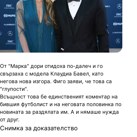
От "Марка" дори отидоха по-далеч и го
свързаха с модела Клаудиа Бавел, като
негова нова изгора. Фиго заяви, че това са
"глупости".
Всъщност това бе единственият коментар на
бившия футболист и на неговата половинка по
новината за раздялата им. А и нямаше нужда
от друг.
Снимка за доказателство