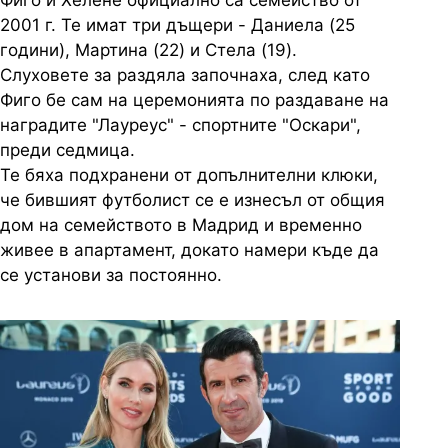
Фиго и Хелене официално са семейство от
2001 г. Те имат три дъщери - Даниела (25
години), Мартина (22) и Стела (19).
Слуховете за раздяла започнаха, след като
Фиго бе сам на церемонията по раздаване на
наградите "Лауреус" - спортните "Оскари",
преди седмица.
Те бяха подхранени от допълнителни клюки,
че бившият футболист се е изнесъл от общия
дом на семейството в Мадрид и временно
живее в апартамент, докато намери къде да
се установи за постоянно.