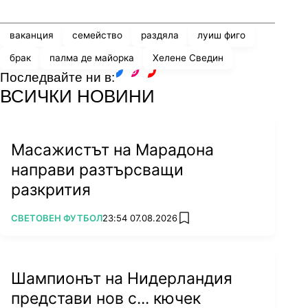
ваканция
семейство
раздяла
луиш фиго
брак
палма де майорка
Хелене Сведин
Последвайте ни в:
facebook
instagram
youtube
ВСИЧКИ НОВИНИ
Масажистът на Марадона
направи разтърсващи
разкрития
ПОВЕЧЕ ОТ
СВЕТОВЕН ФУТБОЛ
23:54 07.08.2026
add favorites
Шампионът на Нидерландия
представи нов с... кючек