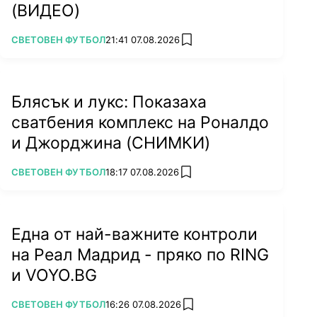
(ВИДЕО)
ПОВЕЧЕ ОТ
СВЕТОВЕН ФУТБОЛ
21:41 07.08.2026
add favorites
Блясък и лукс: Показаха
сватбения комплекс на Роналдо
и Джорджина (СНИМКИ)
ПОВЕЧЕ ОТ
СВЕТОВЕН ФУТБОЛ
18:17 07.08.2026
add favorites
Една от най-важните контроли
на Реал Мадрид - пряко по RING
и VOYO.BG
ПОВЕЧЕ ОТ
СВЕТОВЕН ФУТБОЛ
16:26 07.08.2026
add favorites