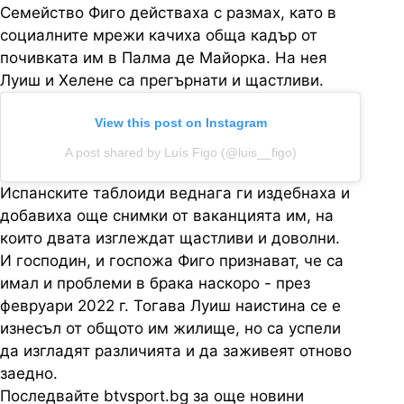
Семейство Фиго действаха с размах, като в
социалните мрежи качиха обща кадър от
почивката им в Палма де Майорка. На нея
Луиш и Хелене са прегърнати и щастливи.
View this post on Instagram
A post shared by Luís Figo (@luis__figo)
Испанските таблоиди веднага ги издебнаха и
добавиха още снимки от ваканцията им, на
които двата изглеждат щастливи и доволни.
И господин, и госпожа Фиго признават, че са
имал и проблеми в брака наскоро - през
февруари 2022 г. Тогава Луиш наистина се е
изнесъл от общото им жилище, но са успели
да изгладят различията и да заживеят отново
заедно.
Последвайте btvsport.bg за още новини