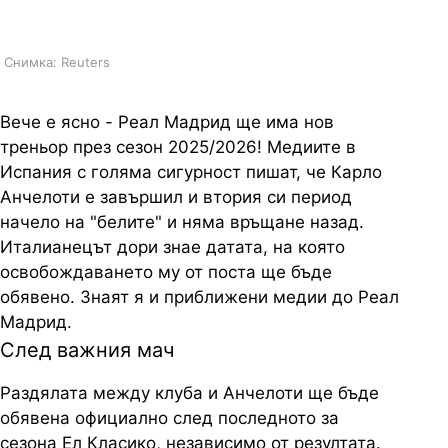
предстои
Снимка: Reuters
Вече е ясно - Реал Мадрид ще има нов
треньор през сезон 2025/2026! Медиите в
Испания с голяма сигурност пишат, че Карло
Анчелоти е завършил и втория си период
начело на "белите" и няма връщане назад.
Италианецът дори знае датата, на която
освобождаването му от поста ще бъде
обявено. Знаят я и приближени медии до Реал
Мадрид.
След важния мач
Раздялата между клуба и Анчелоти ще бъде
обявена официално след последното за
сезона Ел Класико, независимо от резултата.