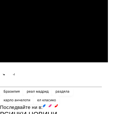
Сабуртало
Слован Братислава
07.2026
19:00
04.
Мджельби
Линкълн Ред Импс
Share
save
Бразилия
реал мадрид
раздяла
карло анчелоти
ел класико
Последвайте ни в:
facebook
instagram
youtube