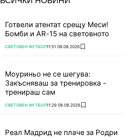
ВСИЧКИ НОВИНИ
Готвели атентат срещу Меси!
Бомби и AR-15 на световното
ПОВЕЧЕ ОТ
СВЕТОВЕН ФУТБОЛ
11:51 08.08.2026
add favorites
Моуриньо не се шегува:
Закъсняваш за тренировка -
тренираш сам
ПОВЕЧЕ ОТ
СВЕТОВЕН ФУТБОЛ
11:29 08.08.2026
add favorites
Реал Мадрид не плаче за Родри