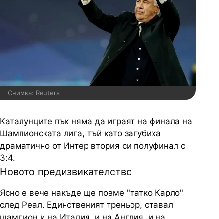
Снимка: Reuters
Каталунците пък няма да играят на финала на
Шампионската лига, тъй като загубиха
драматично от Интер втория си полуфинал с
3:4.
Новото предизвикателство
Ясно е вече накъде ще поеме "татко Карло"
след Реал. Единственият треньор, ставал
шампион и на Италия, и на Англия, и на