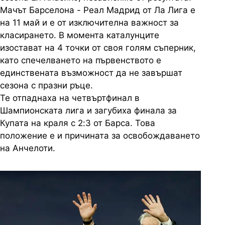
Мачът Барселона - Реал Мадрид от Ла Лига е
на 11 май и е от изключителна важност за
класирането. В момента каталунците
изостават на 4 точки от своя голям съперник,
като спечелването на първенството е
единствената възможност да не завършат
сезона с празни ръце.
Те отпаднаха на четвъртфинал в
Шампионската лига и загубиха финала за
Купата на краля с 2:3 от Барса. Това
положение е и причината за освобождаването
на Анчелоти.