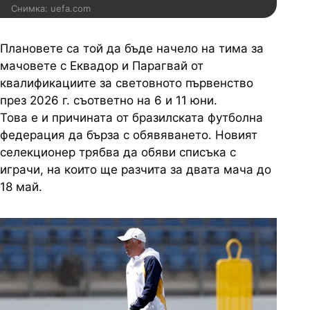
Снимка: uefa.com
Плановете са той да бъде начело на тима за
мачовете с Еквадор и Парагвай от
квалификациите за световното първенство
през 2026 г. съответно на 6 и 11 юни.
Това е и причината от бразилската футболна
федерация да бърза с обявяването. Новият
селекционер трябва да обяви списъка с
играчи, на които ще разчита за двата мача до
18 май.