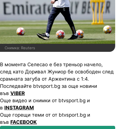
Снимка: Reuters
В момента Селесао е без треньор начело,
след като Доривал Жуниор бе освободен след
срамната загуба от Аржентина с 1:4.
Последвайте btvsport.bg за още новини
във
VIBER
Още видео и снимки от btvsport.bg и
в
INSTAGRAM
Още горещи теми от от btvsport.bg и
във
FACEBOOK