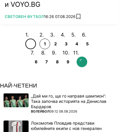
и VOYO.BG
ПОВЕЧЕ ОТ
СВЕТОВЕН ФУТБОЛ
16:26 07.08.2026
add favorites
1
2
3
4
5
6
7
8
9
НАЙ-ЧЕТЕНИ
„Дай ми го, ще го направя шампион“:
Така започва историята на Денислав
Бърдаров
ПОВЕЧЕ ОТ
ВОЛЕЙБОЛ
09:12 08.08.2026
Локомотив Пловдив представи
юбилейните екипи с нов генерален