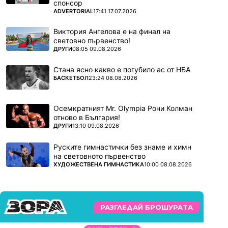
спонсор
ПОВЕЧЕ ОТ
ADVERTORIAL
17:41 17.07.2026
Виктория Ангелова е на финал на
световно първенство!
ПОВЕЧЕ ОТ
ДРУГИ
08:05 09.08.2026
Стана ясно какво е погубило ас от НБА
ПОВЕЧЕ ОТ
БАСКЕТБОЛ
23:24 08.08.2026
Осемкратният Mr. Olympia Рони Колман
отново в България!
ПОВЕЧЕ ОТ
ДРУГИ
13:10 09.08.2026
Руските гимнастички без знаме и химн
на световното първенство
ПОВЕЧЕ ОТ
ХУДОЖЕСТВЕНА ГИМНАСТИКА
10:00 08.08.2026
РАЗГЛЕДАЙ БРОШУРАТА