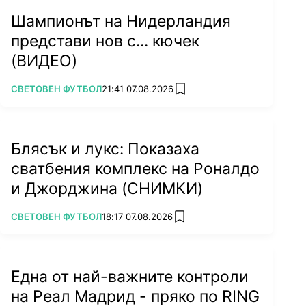
Шампионът на Нидерландия
представи нов с... кючек
(ВИДЕО)
ПОВЕЧЕ ОТ
СВЕТОВЕН ФУТБОЛ
21:41 07.08.2026
add favorites
Блясък и лукс: Показаха
сватбения комплекс на Роналдо
и Джорджина (СНИМКИ)
ПОВЕЧЕ ОТ
СВЕТОВЕН ФУТБОЛ
18:17 07.08.2026
add favorites
Една от най-важните контроли
на Реал Мадрид - пряко по RING