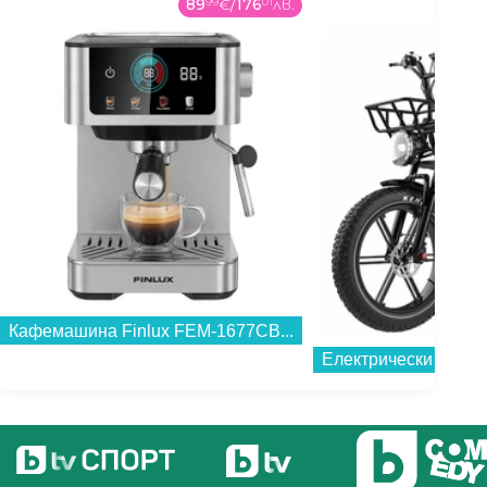
89
99
€
/
176
01
лв.
Кафемашина Finlux FEM-1677CB...