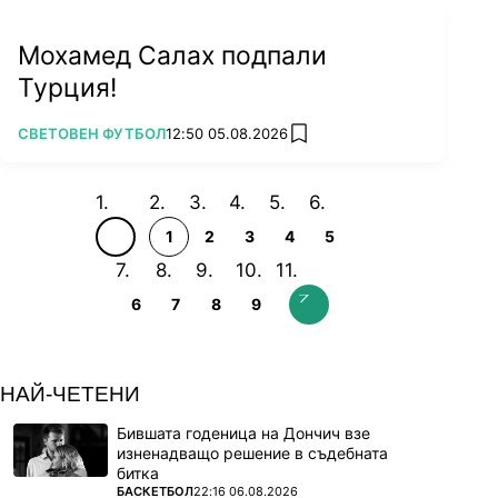
Мохамед Салах подпали
Турция!
ПОВЕЧЕ ОТ
СВЕТОВЕН ФУТБОЛ
12:50 05.08.2026
add favorites
1
2
3
4
5
6
7
8
9
НАЙ-ЧЕТЕНИ
Бившата годеница на Дончич взе
изненадващо решение в съдебната
битка
ПОВЕЧЕ ОТ
БАСКЕТБОЛ
22:16 06.08.2026