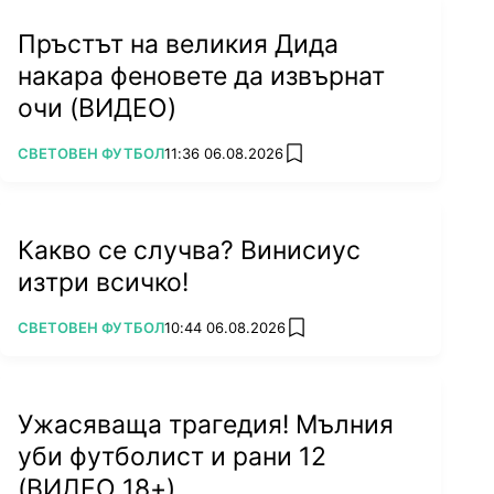
Пръстът на великия Дида
накара феновете да извърнат
очи (ВИДЕО)
ПОВЕЧЕ ОТ
СВЕТОВЕН ФУТБОЛ
11:36 06.08.2026
add favorites
Какво се случва? Винисиус
изтри всичко!
ПОВЕЧЕ ОТ
СВЕТОВЕН ФУТБОЛ
10:44 06.08.2026
add favorites
Ужасяваща трагедия! Мълния
уби футболист и рани 12
(ВИДЕО 18+)