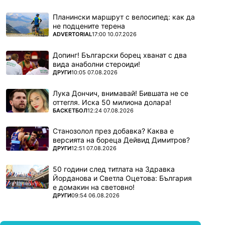
Планински маршрут с велосипед: как да
не подцените терена
ПОВЕЧЕ ОТ
ADVERTORIAL
17:00 10.07.2026
Допинг! Български борец хванат с два
вида анаболни стероиди!
ПОВЕЧЕ ОТ
ДРУГИ
10:05 07.08.2026
Лука Дончич, внимавай! Бившата не се
оттегля. Иска 50 милиона долара!
ПОВЕЧЕ ОТ
БАСКЕТБОЛ
12:24 07.08.2026
Станозолол през добавка? Каква е
версията на бореца Дейвид Димитров?
ПОВЕЧЕ ОТ
ДРУГИ
12:51 07.08.2026
50 години след титлата на Здравка
Йорданова и Светла Оцетова: България
е домакин на световно!
ПОВЕЧЕ ОТ
ДРУГИ
09:54 06.08.2026