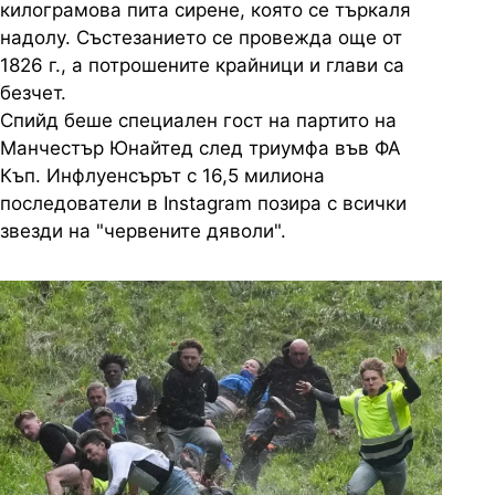
килограмова пита сирене, която се търкаля
надолу. Състезанието се провежда още от
1826 г., а потрошените крайници и глави са
безчет.
Спийд беше специален гост на партито на
Манчестър Юнайтед след триумфа във ФА
Къп. Инфлуенсърът с 16,5 милиона
последователи в Instagram позира с всички
звезди на "червените дяволи".