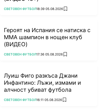
ПОВЕЧЕ ОТ
СВЕТОВЕН ФУТБОЛ
18:39 05.08.2026
add favorites
Героят на Испания се натиска с
ММА шампион в нощен клуб
(ВИДЕО)
ПОВЕЧЕ ОТ
СВЕТОВЕН ФУТБОЛ
17:36 05.08.2026
add favorites
Луиш Фиго разкъса Джани
Инфантино: Лъжи, измами и
алчност убиват футбола
ПОВЕЧЕ ОТ
СВЕТОВЕН ФУТБОЛ
16:11 05.08.2026
add favorites