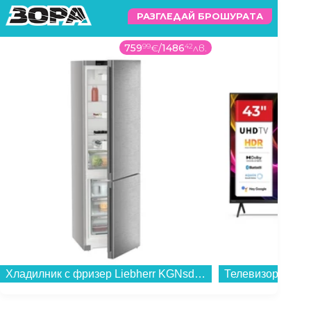
РАЗГЛЕДАЙ БРОШУРАТА
759
99
€
/
1486
42
лв.
Хладилник с фризер Liebherr KGNsd 52Vc03 , 330 l, C , No Frost , Инокс...