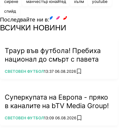
сирене
манчестър юнайтед
хълм
youtube
спийд
Последвайте ни в:
facebook
instagram
youtube
ВСИЧКИ НОВИНИ
Траур във футбола! Пребиха
национал до смърт с павета
ПОВЕЧЕ ОТ
СВЕТОВЕН ФУТБОЛ
13:37 06.08.2026
add favorites
Суперкупата на Европа - пряко
в каналите на bTV Media Group!
ПОВЕЧЕ ОТ
СВЕТОВЕН ФУТБОЛ
13:09 06.08.2026
add favorites