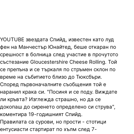
пита сирене
YOUTUBE звездата Спийд, известен като луд
фен на Манчестър Юнайтед, беше откаран по
срешност в болница след участие в прочутото
състезание Gloucestershire Cheese Rolling. Той
се препъна и се търкаля по стръмен склон по
време на събитието близо до Тюксбъри.
Според първоначалните съобщения той е
наранил крака си. "Посиня и се поду. Виждате
ли кръвта? Изглежда страшно, но да се
докопаш до сиренето определено си струва",
коментира 19-годишният Спийд.
Правилата са сурови, но прости - стотици
ентусиасти стартират по хълм след 7-