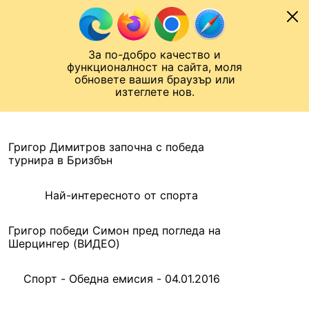
Към съдържанието
МОБИЛ
За по-добро качество и
Шампионска лига
Лига Европа
Лига на Конференциите
функционалност на сайта, моля
ЧАЛО
АРХИВ
обновете вашия браузър или
изтеглете нов.
АРХИВ. 2016, 4 ЯНУАРИ
Назад
Григор Димитров започна с победа
турнира в Бризбън
Най-интересното от спорта
Григор победи Симон пред погледа на
Шерцингер (ВИДЕО)
Спорт - Обедна емисия - 04.01.2016