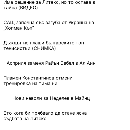
Има решение за Литекс, но то остава в
тайна (ВИДЕО)
САЩ започна със загуба от Украйна на
„Хопман Къп”
Дъждът не плаши българските топ
тенисистки (СНИМКА)
Асприля заменя Райън Бабел в Ал Аин
Пламен Константинов отмени
тренировка на тима ни
Нови неволи за Неделев в Майнц
Ето кога би трябвало да стане ясна
съдбата на Литекс