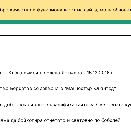
бро качество и функционалност на сайта, моля обновет
ФУТБОЛ (СВЯТ)
БАСКЕТБОЛ
ВОЛЕЙБОЛ
т - Късна емисия с Елена Яръмова - 15.12.2016 г.
тър Бербатов се завърна в "Манчестър Юнайтед"
с добро класиране в квалификациите за Световната ку
няма да бойкотира отнетото ѝ световно по бобслей