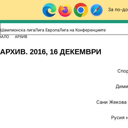
Към съдържанието
За по-до
Търси в сайта
ВИДЕО
ФУТБОЛ (БГ)
Шампионска лига
Лига Европа
Лига на Конференциите
ЧАЛО
АРХИВ
АРХИВ. 2016, 16 ДЕКЕМВРИ
Спор
Дими
Сани Жекова 
Русия 