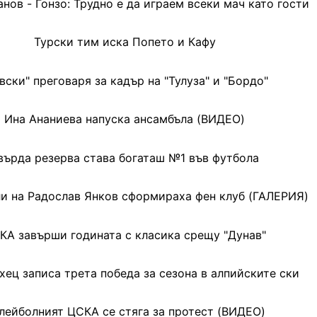
нов - Гонзо: Трудно е да играем всеки мач като гости
Турски тим иска Попето и Кафу
вски" преговаря за кадър на "Тулуза" и "Бордо"
Ина Ананиева напуска ансамбъла (ВИДЕО)
върда резерва става богаташ №1 във футбола
и на Радослав Янков сформираха фен клуб (ГАЛЕРИЯ)
КА завърши годината с класика срещу "Дунав"
ец записа трета победа за сезона в алпийските ски
лейболният ЦСКА се стяга за протест (ВИДЕО)