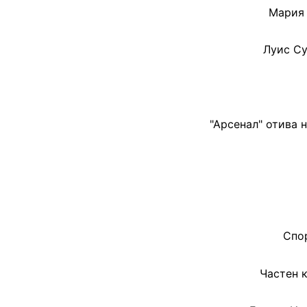
Мария 
Луис Су
"Арсенал" отива 
Спор
Частен 