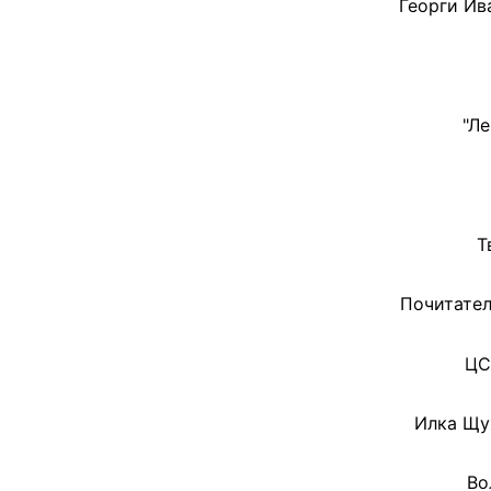
Георги Ива
"Ле
Т
Почитател
ЦС
Илка Щух
Во