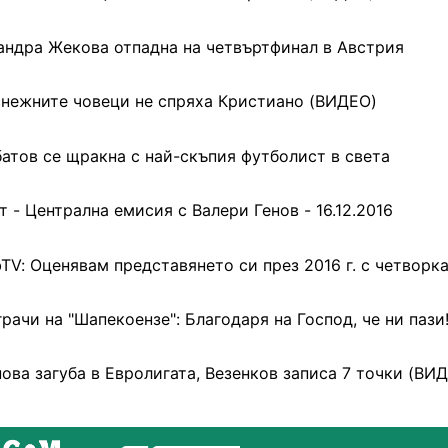
андра Жекова отпадна на четвъртфинал в Австрия
снежните човеци не спряха Кристиано (ВИДЕО)
атов се щракна с най-скъпия футболист в света
т - Централна емисия с Валери Генов - 16.12.2016
TV: Оценявам представянето си през 2016 г. с четворк
рачи на "Шапекоензе": Благодаря на Господ, че ни пази
нова загуба в Евролигата, Везенков записа 7 точки (ВИ