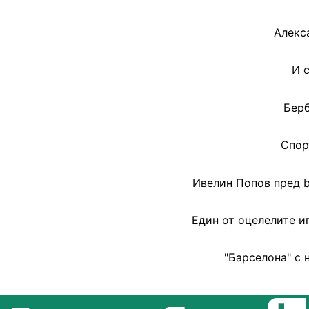
Алекс
И 
Берб
Спор
Ивелин Попов пред b
Един от оцелелите иг
"Барсeлона" с 