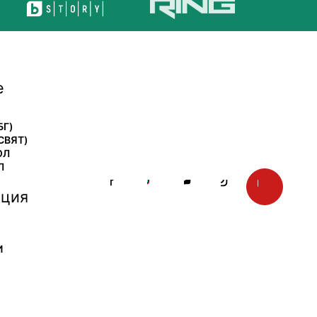
е
БГ)
СВЯТ)
ОЛ
Л
ция
И