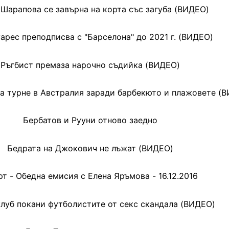
Шарапова се завърна на корта със загуба (ВИДЕО)
арес преподписва с "Барселона" до 2021 г. (ВИДЕО)
Ръгбист премаза нарочно съдийка (ВИДЕО)
на турне в Австралия заради барбекюто и плажовете (
Бербатов и Рууни отново заедно
Бедрата на Джокович не лъжат (ВИДЕО)
т - Обедна емисия с Елена Яръмова - 16.12.2016
клуб покани футболистите от секс скандала (ВИДЕО)