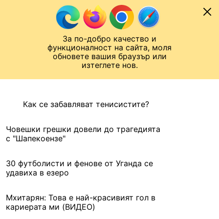
Към съдържанието
МОБИЛ
За по-добро качество и
Шампионска лига
Лига Европа
Лига на Конференциите
функционалност на сайта, моля
ЧАЛО
АРХИВ
обновете вашия браузър или
изтеглете нов.
АРХИВ. 2016, 27 ДЕКЕМВРИ
Назад
Как се забавляват тенисистите?
Човешки грешки довели до трагедията
с "Шапекоензе"
30 футболисти и фенове от Уганда се
удавиха в езеро
Мхитарян: Това е най-красивият гол в
кариерата ми (ВИДЕО)