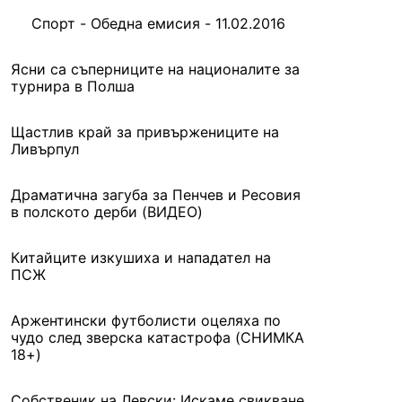
Спорт - Обедна емисия - 11.02.2016
Ясни са съперниците на националите за
турнира в Полша
Щастлив край за привържениците на
Ливърпул
Драматична загуба за Пенчев и Ресовия
в полското дерби (ВИДЕО)
Китайците изкушиха и нападател на
ПСЖ
Аржентински футболисти оцеляха по
чудо след зверска катастрофа (СНИМКА
18+)
Собственик на Левски: Искаме свикване