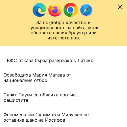
Към съдържанието
МОБИЛ
За по-добро качество и
Шампионска лига
Лига Европа
Лига на Конференциите
функционалност на сайта, моля
ЧАЛО
АРХИВ
обновете вашия браузър или
изтеглете нов.
АРХИВ. 2016, 11 ФЕВРУАРИ
Назад
БФС отказа бърза развръзка с Литекс
Освободиха Мария Матева от
националния отбор
Санкт Паули се обявиха против...
фашистите
Феноменални Скримов и Милушев не
оставиха шанс на Йосифов