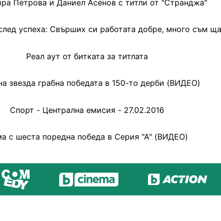
ра Петрова и Даниел Асенов с титли от "Странджа"
след успеха: Свърших си работата добре, много съм ща
Реал аут от битката за титлата
а звезда грабна победата в 150-то дерби (ВИДЕО)
Спорт - Централна емисия - 27.02.2016
а с шеста поредна победа в Серия "А" (ВИДЕО)