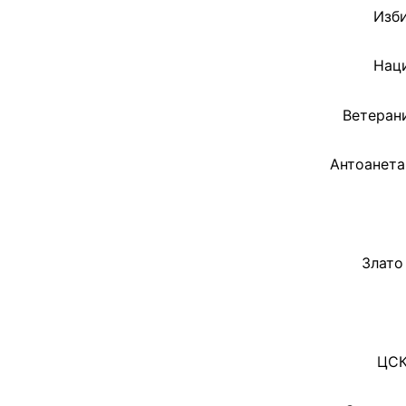
Изби
Наци
Ветеран
Антоанета
Злато
ЦСК