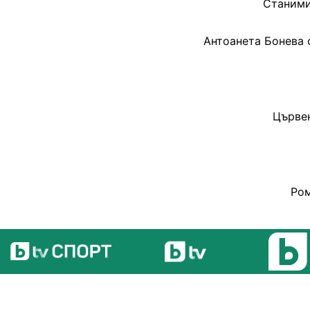
Станими
Антоанета Бонева 
Цървен
Ром