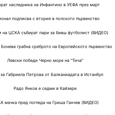
рат наследника на Инфантино в УЕФА през март
онал подписва с втория в полското първенство
и на ЦСКА събират пари за бивш футболист (ВИДЕО)
 Бонева грабна среброто на Европейското първенство
Левски победи Черно море на "Тича"
 за Габриела Петрова от Балканиадата в Истанбул
Радо Янков е седми в Кайзери
А мачка пред погледа на Гриша Ганчев (ВИДЕО)