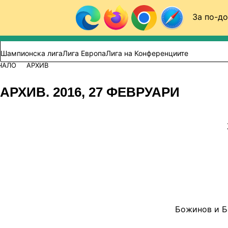
Към съдържанието
За по-до
Търси в сайта
ВИДЕО
ФУТБОЛ (БГ)
Шампионска лига
Лига Европа
Лига на Конференциите
ЧАЛО
АРХИВ
АРХИВ. 2016, 27 ФЕВРУАРИ
Божинов и Б