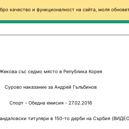
бро качество и функционалност на сайта, моля обновет
ФУТБОЛ (СВЯТ)
БАСКЕТБОЛ
ВОЛЕЙБОЛ
Жекова със седмо място в Република Корея
Сурово наказание за Андрей Гълъбинов
Спорт - Обедна емисия - 27.02.2016
андаловски титуляри в 150-то дерби на Сърбия (ВИДЕО