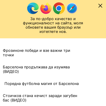
Към съдържанието
МОБИЛ
За по-добро качество и
Шампионска лига
Лига Европа
Лига на Конференциите
функционалност на сайта, моля
ЧАЛО
АРХИВ
обновете вашия браузър или
изтеглете нов.
АРХИВ. 2016, 4 ФЕВРУАРИ
Назад
Фрозиноне победи и взе важни три
точки
Барселона продължава да изумява
(ВИДЕО)
Поредна футболна магия от Барселона
Стоичков стана кечист заради загубен
бас (ВИДЕО)