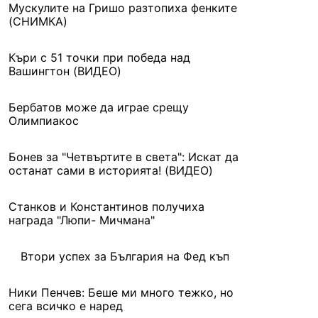
Мускулите на Гришо разтопиха фенките
(СНИМКА)
Къри с 51 точки при победа над
Вашингтон (ВИДЕО)
Бербатов може да играе срещу
Олимпиакос
Бонев за "Четвъртите в света": Искат да
останат сами в историята! (ВИДЕО)
Станков и Константинов получиха
награда "Люпи- Мичмана"
Втори успех за България на Фед къп
Ники Пенчев: Беше ми много тежко, но
сега всичко е наред