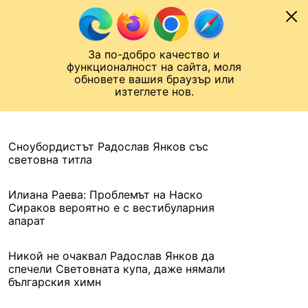
Към съдържанието
МОБИЛ
За по-добро качество и
Шампионска лига
Лига Европа
Лига на Конференциите
функционалност на сайта, моля
ЧАЛО
АРХИВ
обновете вашия браузър или
изтеглете нов.
АРХИВ. 2016, 7 МАРТ
Назад
Сноубордистът Радослав Янков със
световна титла
Илиана Раева: Проблемът на Наско
Сираков вероятно е с вестибуларния
апарат
Никой не очаквал Радослав Янков да
спечели Световната купа, даже нямали
българския химн