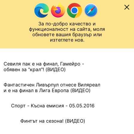
Към съдържанието
МОБИЛ
За по-добро качество и
Шампионска лига
Лига Европа
Лига на Конференциите
функционалност на сайта, моля
ЧАЛО
АРХИВ
обновете вашия браузър или
изтеглете нов.
АРХИВ. 2016, 6 МАЙ
Назад
Севиля пак е на финал, Гамейро -
обявен за "крал"! (ВИДЕО)
Фантастичен Ливърпул отнесе Виляреал
и е на финал в Лига Европа (ВИДЕО)
Спорт - Късна емисия - 05.05.2016
Финтът на сезона! (ВИДЕО)