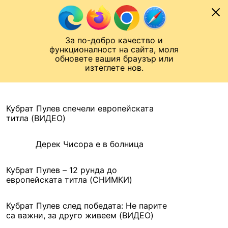
Към съдържанието
МОБИЛ
За по-добро качество и
Шампионска лига
Лига Европа
Лига на Конференциите
функционалност на сайта, моля
ЧАЛО
АРХИВ
обновете вашия браузър или
изтеглете нов.
АРХИВ. 2016, 8 МАЙ
Назад
Кубрат Пулев спечели европейската
титла (ВИДЕО)
Дерек Чисора е в болница
Кубрат Пулев – 12 рунда до
европейската титла (СНИМКИ)
Кубрат Пулев след победата: Не парите
са важни, за друго живеем (ВИДЕО)