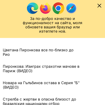
Към съдържанието
МОБИЛ
За по-добро качество и
Шампионска лига
Лига Европа
Лига на Конференциите
функционалност на сайта, моля
ЧАЛО
АРХИВ
обновете вашия браузър или
изтеглете нов.
АРХИВ. 2016, 2 ЮНИ
Назад
Цветана Пиронкова все по-близко до
Рио
Пиронкова: Изиграх страхотни мачове в
Париж (ВИДЕО)
Новара на Гълъбинов остава в Серия "Б"
(ВИДЕО)
Стрелба с жертви в опасна близост до
бразилския национален отбор