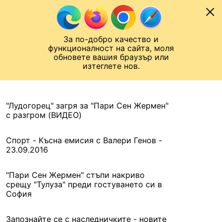
Към съдържанието
МОБИЛ
За по-добро качество и
Шампионска лига
Лига Европа
Лига на Конференциите
функционалност на сайта, моля
ЧАЛО
АРХИВ
обновете вашия браузър или
изтеглете нов.
АРХИВ. 2016, 24 СЕПТЕМВРИ
Назад
"Лудогорец" загря за "Пари Сен Жермен"
с разгром (ВИДЕО)
Спорт - Късна емисия с Валери Генов -
23.09.2016
"Пари Сен Жермен" стъпи накриво
срещу "Тулуза" преди гостуването си в
София
Запознайте се с наследничките - новите