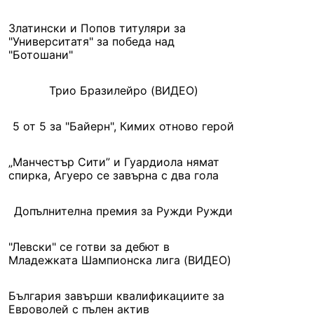
Златински и Попов титуляри за
"Университатя" за победа над
"Ботошани"
Трио Бразилейро (ВИДЕО)
5 от 5 за "Байерн", Кимих отново герой
„Манчестър Сити” и Гуардиола нямат
спирка, Агуеро се завърна с два гола
Допълнителна премия за Ружди Ружди
"Левски" се готви за дебют в
Младежката Шампионска лига (ВИДЕО)
България завърши квалификациите за
Евроволей с пълен актив