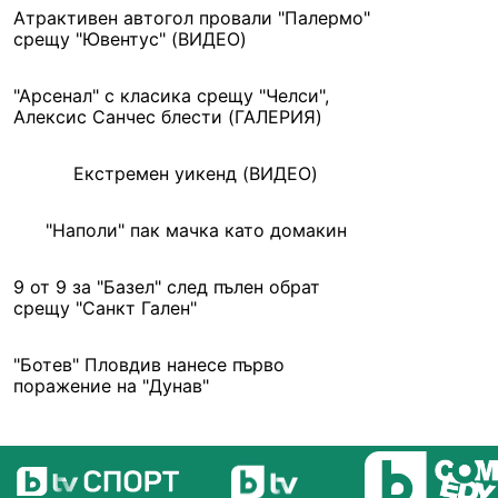
Атрактивен автогол провали "Палермо"
срещу "Ювентус" (ВИДЕО)
"Арсенал" с класика срещу "Челси",
Алексис Санчес блести (ГАЛЕРИЯ)
Екстремен уикенд (ВИДЕО)
"Наполи" пак мачка като домакин
9 от 9 за "Базел" след пълен обрат
срещу "Санкт Гален"
"Ботев" Пловдив нанесе първо
поражение на "Дунав"