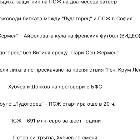
ъдиха защитник на ПСЖ на два месеца затвор
ръководи битката между "Лудогорец" и ПСЖ в София
ермен“ – Айфеловата кула на френския футбол (ВИДЕО
догорец" без Витиня срещу "Пари Сен Жермен"
ели лигата по прескачане на препятствия “Ген. Крум Ле
Хубчев и Донков на преговори с БФС
оуто „Лудогорец” - ПСЖ стартира още в 20 ч.
ПСЖ - 691 млн. евро за шест години
Петев си тръгна, Хубчев го сменя