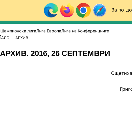
Към съдържанието
За по-до
Търси в сайта
ВИДЕО
ФУТБОЛ (БГ)
Шампионска лига
Лига Европа
Лига на Конференциите
ЧАЛО
АРХИВ
АРХИВ. 2016, 26 СЕПТЕМВРИ
Ощетиха 
Григ