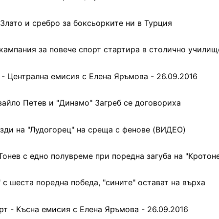
Злато и сребро за боксьорките ни в Турция
кампания за повече спорт стартира в столично училищ
 - Централна емисия с Елена Яръмова - 26.09.2016
вайло Петев и "Динамо" Загреб се договориха
зди на "Лудогорец" на среща с фенове (ВИДЕО)
онев с едно полувреме при поредна загуба на "Кротоне
 с шеста поредна победа, "сините" остават на върха
рт - Късна емисия с Елена Яръмова - 26.09.2016