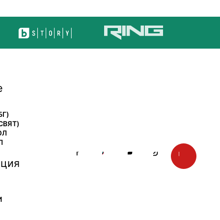
е
БГ)
СВЯТ)
ОЛ
Л
ция
И