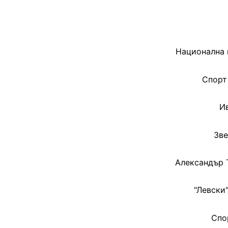
Национална 
Спорт
И
Зве
Александър Т
"Левски"
Спо