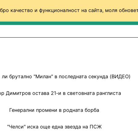
бро качество и функционалност на сайта, моля обновет
ФУТБОЛ (СВЯТ)
БАСКЕТБОЛ
ВОЛЕЙБОЛ
ли брутално "Милан" в последната секунда (ВИДЕО)
ор Димитров остава 21-и в световната ранглиста
Генерални промени в родната борба
"Челси" иска още една звезда на ПСЖ