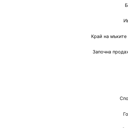
Б
И
Край на мъките 
Започна продаж
Спо
Го