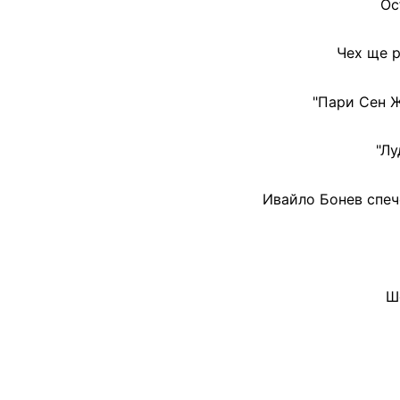
Ос
Чех ще 
"Пари Сен Ж
"Лу
Ивайло Бонев спеч
Ш