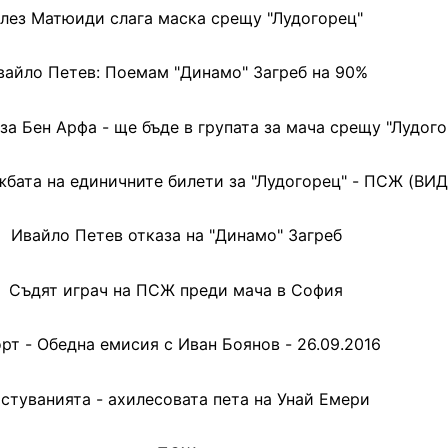
лез Матюиди слага маска срещу "Лудогорец"
вайло Петев: Поемам "Динамо" Загреб на 90%
за Бен Арфа - ще бъде в групата за мача срещу "Лудого
бата на единичните билети за "Лудогорец" - ПСЖ (ВИ
Ивайло Петев отказа на "Динамо" Загреб
Съдят играч на ПСЖ преди мача в София
рт - Обедна емисия с Иван Боянов - 26.09.2016
стуванията - ахилесовата пета на Унай Емери