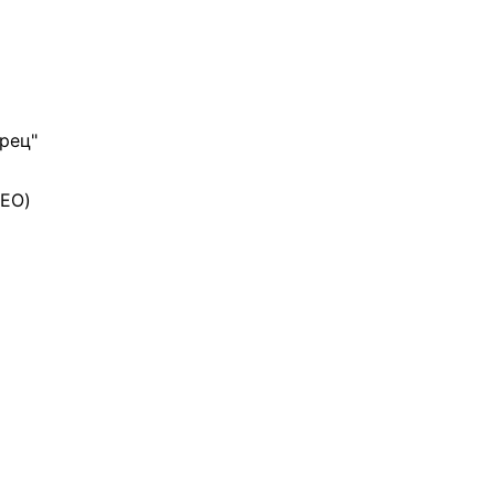
рец"
ДЕО)