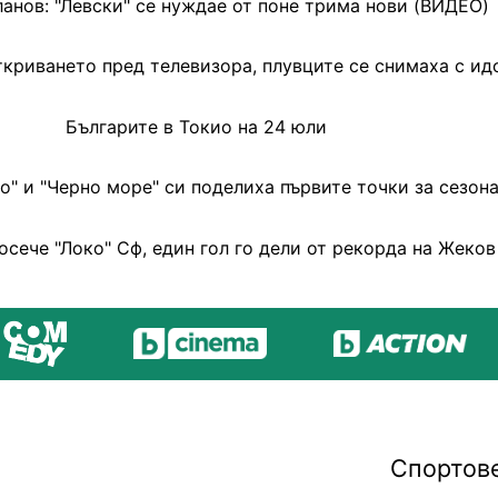
нов: "Левски" се нуждае от поне трима нови (ВИДЕО)
ткриването пред телевизора, плувците се снимаха с ид
Българите в Токио на 24 юли
о" и "Черно море" си поделиха първите точки за сезон
осече "Локо" Сф, един гол го дели от рекорда на Жеков
Спортов