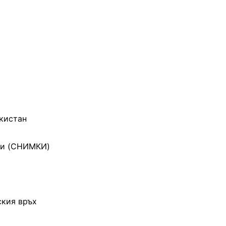
екистан
гри (СНИМКИ)
ския връх