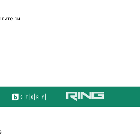
олите си
а
е