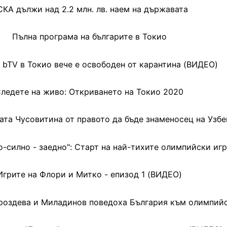
КА дължи над 2.2 млн. лв. наем на държавата
Пълна програма на българите в Токио
 bTV в Токио вече е освободен от карантина (ВИДЕО)
ледете на живо: Откриването на Токио 2020
ата Чусовитина от правото да бъде знаменосец на Узб
по-силно - заедно": Старт на най-тихите олимпийски и
Игрите на Флори и Митко - епизод 1 (ВИДЕО)
роздева и Миладинов поведоха България към олимпий