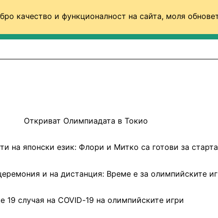
бро качество и функционалност на сайта, моля обновет
ФУТБОЛ (СВЯТ)
БАСКЕТБОЛ
ВОЛЕЙБОЛ
Откриват Олимпиадата в Токио
ти на японски език: Флори и Митко са готови за старта
еремония и на дистанция: Време е за олимпийските и
е 19 случая на COVID-19 на олимпийските игри