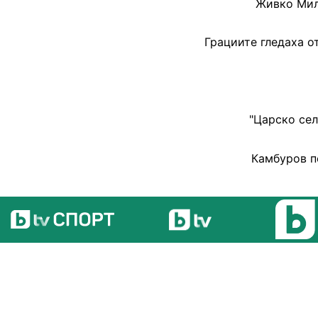
Живко Мила
Грациите гледаха о
"Царско сел
Камбуров п