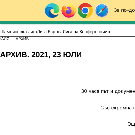
Към съдържанието
За по-до
Търси в сайта
ВИДЕО
ФУТБОЛ (БГ)
Шампионска лига
Лига Европа
Лига на Конференциите
ЧАЛО
АРХИВ
АРХИВ. 2021, 23 ЮЛИ
30 часа път и докумен
Със скромна ц
Ощ