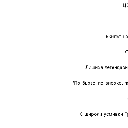
ЦС
Екипът на
С
Лишиха легендарн
"По-бързо, по-високо, 
С широки усмивки Г