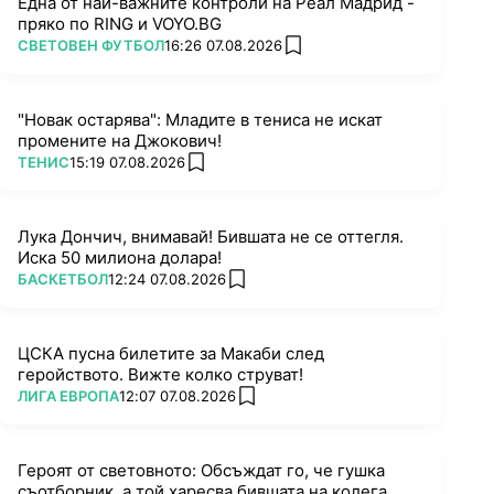
Една от най-важните контроли на Реал Мадрид -
пряко по RING и VOYO.BG
ПОВЕЧЕ ОТ
СВЕТОВЕН ФУТБОЛ
16:26 07.08.2026
add favorites
"Новак остарява": Младите в тениса не искат
промените на Джокович!
ПОВЕЧЕ ОТ
ТЕНИС
15:19 07.08.2026
add favorites
Лука Дончич, внимавай! Бившата не се оттегля.
Иска 50 милиона долара!
ПОВЕЧЕ ОТ
БАСКЕТБОЛ
12:24 07.08.2026
add favorites
ЦСКА пусна билетите за Макаби след
геройството. Вижте колко струват!
ПОВЕЧЕ ОТ
ЛИГА ЕВРОПА
12:07 07.08.2026
add favorites
Героят от световното: Обсъждат го, че гушка
съотборник, а той харесва бившата на колега