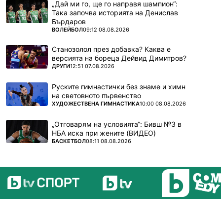
„Дай ми го, ще го направя шампион“:
Така започва историята на Денислав
Бърдаров
ПОВЕЧЕ ОТ
ВОЛЕЙБОЛ
09:12 08.08.2026
Станозолол през добавка? Каква е
версията на бореца Дейвид Димитров?
ПОВЕЧЕ ОТ
ДРУГИ
12:51 07.08.2026
Руските гимнастички без знаме и химн
на световното първенство
ПОВЕЧЕ ОТ
ХУДОЖЕСТВЕНА ГИМНАСТИКА
10:00 08.08.2026
„Отговарям на условията“: Бивш №3 в
НБА иска при жените (ВИДЕО)
ПОВЕЧЕ ОТ
БАСКЕТБОЛ
08:11 08.08.2026