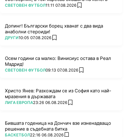
ПОВЕЧЕ ОТ
СВЕТОВЕН ФУТБОЛ
11:11 07.08.2026
add favorites
Допинг! Български борец хванат с два вида
анаболни стероиди!
ПОВЕЧЕ ОТ
ДРУГИ
10:05 07.08.2026
add favorites
Осем години са малко: Винисиус остава в Реал
Мадрид!
ПОВЕЧЕ ОТ
СВЕТОВЕН ФУТБОЛ
09:13 07.08.2026
add favorites
Христо Янев: Разхождам се из София като най-
мразения в държавата
ПОВЕЧЕ ОТ
ЛИГА ЕВРОПА
23:26 06.08.2026
add favorites
Бившата годеница на Дончич взе изненадващо
решение в съдебната битка
ПОВЕЧЕ ОТ
БАСКЕТБОЛ
22:16 06.08.2026
add favorites