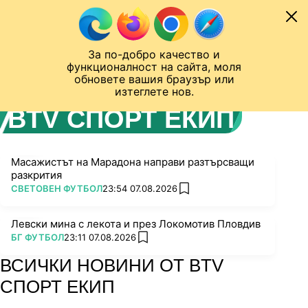
Към съдържанието
МОБИЛ
За по-добро качество и
Шампионска лига
Лига Европа
Лига на Конференциите
функционалност на сайта, моля
ЧАЛО
АВТОР
обновете вашия браузър или
изтеглете нов.
BTV СПОРТ ЕКИП
Масажистът на Марадона направи разтърсващи
разкрития
ПОВЕЧЕ ОТ
СВЕТОВЕН ФУТБОЛ
23:54 07.08.2026
add favorites
Левски мина с лекота и през Локомотив Пловдив
ПОВЕЧЕ ОТ
БГ ФУТБОЛ
23:11 07.08.2026
add favorites
ВСИЧКИ НОВИНИ ОТ BTV
СПОРТ ЕКИП