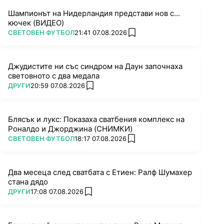
Шампионът на Нидерландия представи нов с...
кючек (ВИДЕО)
ПОВЕЧЕ ОТ
СВЕТОВЕН ФУТБОЛ
21:41 07.08.2026
add favorites
Джудистите ни със синдром на Даун започнаха
световното с два медала
ПОВЕЧЕ ОТ
ДРУГИ
20:59 07.08.2026
add favorites
Блясък и лукс: Показаха сватбения комплекс на
Роналдо и Джорджина (СНИМКИ)
ПОВЕЧЕ ОТ
СВЕТОВЕН ФУТБОЛ
18:17 07.08.2026
add favorites
Два месеца след сватбата с Етиен: Ралф Шумахер
стана дядо
ПОВЕЧЕ ОТ
ДРУГИ
17:08 07.08.2026
add favorites