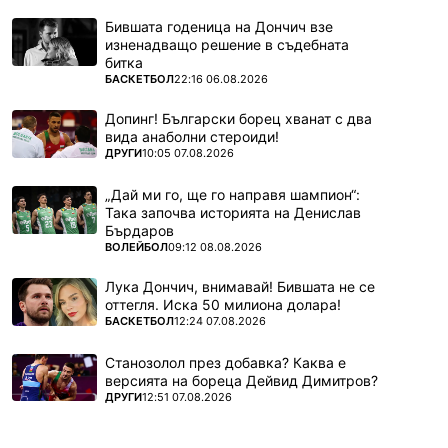
Бившата годеница на Дончич взе
изненадващо решение в съдебната
битка
ПОВЕЧЕ ОТ
БАСКЕТБОЛ
22:16 06.08.2026
Допинг! Български борец хванат с два
вида анаболни стероиди!
ПОВЕЧЕ ОТ
ДРУГИ
10:05 07.08.2026
„Дай ми го, ще го направя шампион“:
Така започва историята на Денислав
Бърдаров
ПОВЕЧЕ ОТ
ВОЛЕЙБОЛ
09:12 08.08.2026
Лука Дончич, внимавай! Бившата не се
оттегля. Иска 50 милиона долара!
ПОВЕЧЕ ОТ
БАСКЕТБОЛ
12:24 07.08.2026
Станозолол през добавка? Каква е
версията на бореца Дейвид Димитров?
ПОВЕЧЕ ОТ
ДРУГИ
12:51 07.08.2026