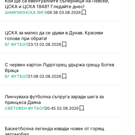
Кои ще са евентуалните съперници на Левски,
ЦСКА и ЦСКА 1948? Гледайте днес!
ПОВЕЧЕ ОТ
ШАМПИОНСКА ЛИГА
09:38 03.08.2026
add favorites
ЦСКА за малко да се удави в Дунав. Красиви
голове при обрата!
ПОВЕЧЕ ОТ
БГ ФУТБОЛ
23:13 02.08.2026
add favorites
С червен картон Лудогорец удържа срещу Ботев
Враца
ПОВЕЧЕ ОТ
БГ ФУТБОЛ
21:08 02.08.2026
add favorites
Линчуваха футболна съпруга заради шега за
принцеса Даяна
ПОВЕЧЕ ОТ
СВЕТОВЕН ФУТБОЛ
20:45 02.08.2026
add favorites
Баскетболна легенда извади човек от горящ
автомобил