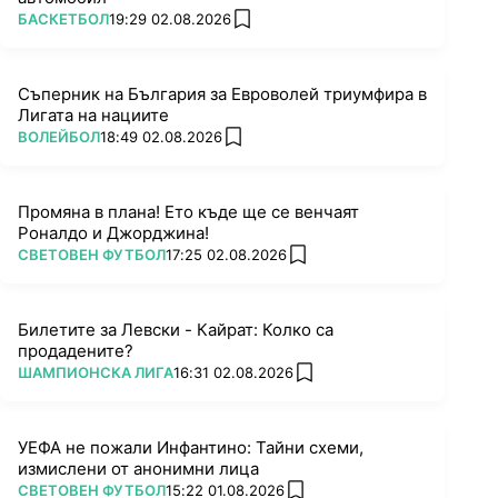
ПОВЕЧЕ ОТ
БАСКЕТБОЛ
19:29 02.08.2026
add favorites
Съперник на България за Евроволей триумфира в
Лигата на нациите
ПОВЕЧЕ ОТ
ВОЛЕЙБОЛ
18:49 02.08.2026
add favorites
Промяна в плана! Ето къде ще се венчаят
Роналдо и Джорджина!
ПОВЕЧЕ ОТ
СВЕТОВЕН ФУТБОЛ
17:25 02.08.2026
add favorites
Билетите за Левски - Кайрат: Колко са
продадените?
ПОВЕЧЕ ОТ
ШАМПИОНСКА ЛИГА
16:31 02.08.2026
add favorites
УЕФА не пожали Инфантино: Тайни схеми,
измислени от анонимни лица
ПОВЕЧЕ ОТ
СВЕТОВЕН ФУТБОЛ
15:22 01.08.2026
add favorites