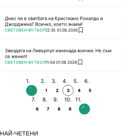
Днес ли е сватбата на Кристиано Роналдо и
Джорджина? Всичко, което знаем!
ПОВЕЧЕ ОТ
СВЕТОВЕН ФУТБОЛ
12:35 01.08.2026
add favorites
Звездата на Ливърпул изненада всички: Не съм
се женил!
ПОВЕЧЕ ОТ
СВЕТОВЕН ФУТБОЛ
11:04 01.08.2026
add favorites
1
2
3
4
5
6
7
8
9
НАЙ-ЧЕТЕНИ