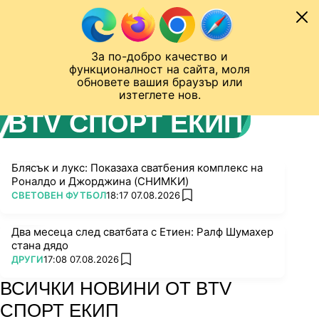
Към съдържанието
МОБИЛ
За по-добро качество и
Шампионска лига
Лига Европа
Лига на Конференциите
функционалност на сайта, моля
ЧАЛО
АВТОР
обновете вашия браузър или
изтеглете нов.
BTV СПОРТ ЕКИП
Блясък и лукс: Показаха сватбения комплекс на
Роналдо и Джорджина (СНИМКИ)
ПОВЕЧЕ ОТ
СВЕТОВЕН ФУТБОЛ
18:17 07.08.2026
add favorites
Два месеца след сватбата с Етиен: Ралф Шумахер
стана дядо
ПОВЕЧЕ ОТ
ДРУГИ
17:08 07.08.2026
add favorites
ВСИЧКИ НОВИНИ ОТ BTV
СПОРТ ЕКИП