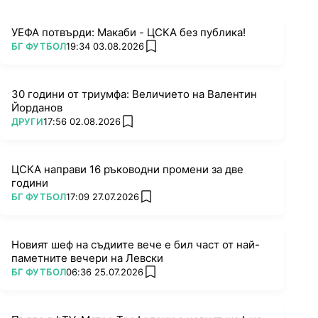
УЕФА потвърди: Макаби - ЦСКА без публика!
ПОВЕЧЕ ОТ
БГ ФУТБОЛ
19:34 03.08.2026
add favorites
30 години от триумфа: Величието на Валентин
Йорданов
ПОВЕЧЕ ОТ
ДРУГИ
17:56 02.08.2026
add favorites
ЦСКА направи 16 ръководни промени за две
години
ПОВЕЧЕ ОТ
БГ ФУТБОЛ
17:09 27.07.2026
add favorites
Новият шеф на съдиите вече е бил част от най-
паметните вечери на Левски
ПОВЕЧЕ ОТ
БГ ФУТБОЛ
06:36 25.07.2026
add favorites