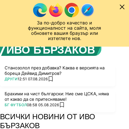
Към съдържанието
МОБИЛ
За по-добро качество и
Шампионска лига
Лига Европа
Лига на Конференциите
функционалност на сайта, моля
ЧАЛО
АВТОР
обновете вашия браузър или
изтеглете нов.
ИВО БЪРЗАКОВ
Станозолол през добавка? Каква е версията на
бореца Дейвид Димитров?
ПОВЕЧЕ ОТ
ДРУГИ
12:51 07.08.2026
add favorites
Брахими на чист български: Ние сме ЦСКА, няма
от какво да се притесняваме!
ПОВЕЧЕ ОТ
БГ ФУТБОЛ
08:58 05.08.2026
add favorites
ВСИЧКИ НОВИНИ ОТ ИВО
БЪРЗАКОВ