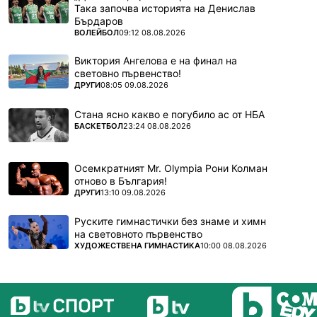
Така започва историята на Денислав
Бърдаров
ПОВЕЧЕ ОТ
ВОЛЕЙБОЛ
09:12 08.08.2026
Виктория Ангелова е на финал на
световно първенство!
ПОВЕЧЕ ОТ
ДРУГИ
08:05 09.08.2026
Стана ясно какво е погубило ас от НБА
ПОВЕЧЕ ОТ
БАСКЕТБОЛ
23:24 08.08.2026
Осемкратният Mr. Olympia Рони Колман
отново в България!
ПОВЕЧЕ ОТ
ДРУГИ
13:10 09.08.2026
Руските гимнастички без знаме и химн
на световното първенство
ПОВЕЧЕ ОТ
ХУДОЖЕСТВЕНА ГИМНАСТИКА
10:00 08.08.2026