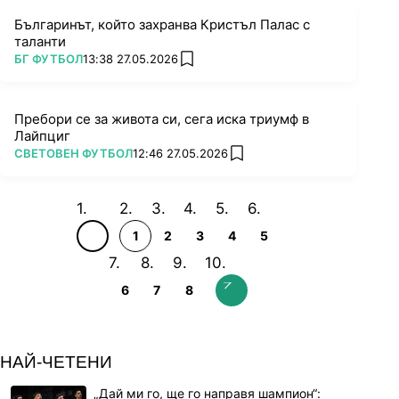
Българинът, който захранва Кристъл Палас с
таланти
ПОВЕЧЕ ОТ
БГ ФУТБОЛ
13:38 27.05.2026
add favorites
Пребори се за живота си, сега иска триумф в
Лайпциг
ПОВЕЧЕ ОТ
СВЕТОВЕН ФУТБОЛ
12:46 27.05.2026
add favorites
1
2
3
4
5
6
7
8
НАЙ-ЧЕТЕНИ
„Дай ми го, ще го направя шампион“: