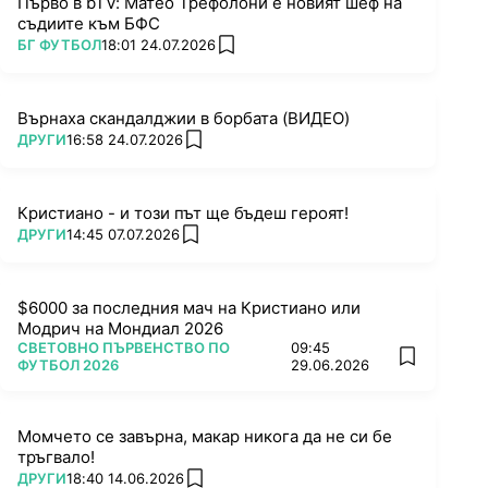
Първо в bTV: Матео Трефолони е новият шеф на
съдиите към БФС
ПОВЕЧЕ ОТ
БГ ФУТБОЛ
18:01 24.07.2026
add favorites
Върнаха скандалджии в борбата (ВИДЕО)
ПОВЕЧЕ ОТ
ДРУГИ
16:58 24.07.2026
add favorites
Кристиано - и този път ще бъдеш героят!
ПОВЕЧЕ ОТ
ДРУГИ
14:45 07.07.2026
add favorites
$6000 за последния мач на Кристиано или
Модрич на Мондиал 2026
ПОВЕЧЕ ОТ
СВЕТОВНО ПЪРВЕНСТВО ПО
09:45
add favorit
ФУТБОЛ 2026
29.06.2026
Момчето се завърна, макар никога да не си бе
тръгвало!
ПОВЕЧЕ ОТ
ДРУГИ
18:40 14.06.2026
add favorites