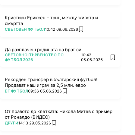
Кристиан Ериксен – танц между живота и
смъртта
ПОВЕЧЕ ОТ
СВЕТОВЕН ФУТБОЛ
10:42 09.06.2026
add favorites
Да разплачеш родината на брат си
ПОВЕЧЕ ОТ
СВЕТОВНО ПЪРВЕНСТВО ПО
10:42
add favorit
ФУТБОЛ 2026
05.06.2026
Рекорден трансфер в българския футбол!
Продават наш играч за 2,5 млн. евро
ПОВЕЧЕ ОТ
БГ ФУТБОЛ
09:36 05.06.2026
add favorites
От правото до клетката: Никола Митев с пример
от Роналдо (ВИДЕО)
ПОВЕЧЕ ОТ
ДРУГИ
14:13 29.05.2026
add favorites