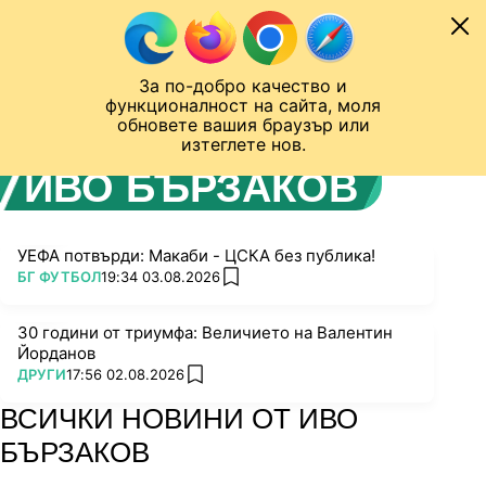
Към съдържанието
МОБИЛ
За по-добро качество и
Шампионска лига
Лига Европа
Лига на Конференциите
функционалност на сайта, моля
ЧАЛО
АВТОР
обновете вашия браузър или
изтеглете нов.
ИВО БЪРЗАКОВ
УЕФА потвърди: Макаби - ЦСКА без публика!
ПОВЕЧЕ ОТ
БГ ФУТБОЛ
19:34 03.08.2026
add favorites
30 години от триумфа: Величието на Валентин
Йорданов
ПОВЕЧЕ ОТ
ДРУГИ
17:56 02.08.2026
add favorites
ВСИЧКИ НОВИНИ ОТ ИВО
БЪРЗАКОВ