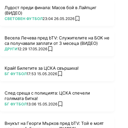
Лудост преди финала: Масов бой в Лайпциг
(ВИДЕО)
ПОВЕЧЕ ОТ
СВЕТОВЕН ФУТБОЛ
23:04 26.05.2026
add favorites
Весела Лечева пред bTV: Служителите на БОК не
са получавали заплати от 3 месеца (ВИДЕО)
ПОВЕЧЕ ОТ
ДРУГИ
12:29 17.05.2026
add favorites
Край! Билетите за ЦСКА свършиха!
ПОВЕЧЕ ОТ
БГ ФУТБОЛ
17:53 15.05.2026
add favorites
След среща с полицията: ЦСКА спечели
голямата битка!
ПОВЕЧЕ ОТ
БГ ФУТБОЛ
13:06 15.05.2026
add favorites
Внукът на Георги Мърков пред bTV: Той е моят