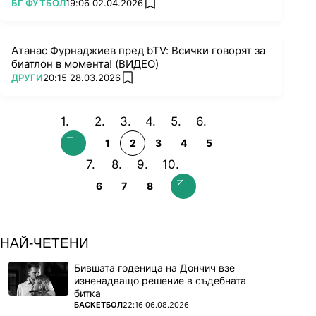
ПОВЕЧЕ ОТ
БГ ФУТБОЛ
19:06 02.04.2026
add favorites
Атанас Фурнаджиев пред bTV: Всички говорят за
биатлон в момента! (ВИДЕО)
ПОВЕЧЕ ОТ
ДРУГИ
20:15 28.03.2026
add favorites
1
2
3
4
5
6
7
8
НАЙ-ЧЕТЕНИ
Бившата годеница на Дончич взе
изненадващо решение в съдебната
битка
ПОВЕЧЕ ОТ
БАСКЕТБОЛ
22:16 06.08.2026