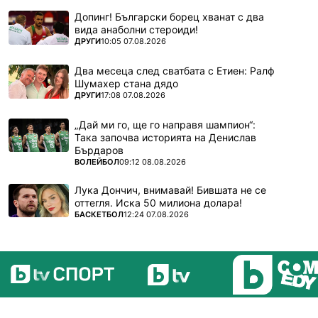
Допинг! Български борец хванат с два
вида анаболни стероиди!
ПОВЕЧЕ ОТ
ДРУГИ
10:05 07.08.2026
Два месеца след сватбата с Етиен: Ралф
Шумахер стана дядо
ПОВЕЧЕ ОТ
ДРУГИ
17:08 07.08.2026
„Дай ми го, ще го направя шампион“:
Така започва историята на Денислав
Бърдаров
ПОВЕЧЕ ОТ
ВОЛЕЙБОЛ
09:12 08.08.2026
Лука Дончич, внимавай! Бившата не се
оттегля. Иска 50 милиона долара!
ПОВЕЧЕ ОТ
БАСКЕТБОЛ
12:24 07.08.2026