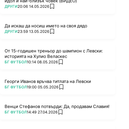
идол и най-близък човек (ВИДЕО)
ПОВЕЧЕ ОТ
ДРУГИ
20:06 14.05.2026
add favorites
Да искаш да носиш името на своя дядо
ПОВЕЧЕ ОТ
ДРУГИ
23:59 13.05.2026
add favorites
От 15-годишен треньор до шампион с Левски:
историята на Хулио Веласкес
ПОВЕЧЕ ОТ
БГ ФУТБОЛ
10:14 08.05.2026
add favorites
Георги Иванов връчва титлата на Левски
ПОВЕЧЕ ОТ
БГ ФУТБОЛ
19:00 05.05.2026
add favorites
Венци Стефанов потвърди: Да, продавам Славия!
ПОВЕЧЕ ОТ
БГ ФУТБОЛ
14:49 27.04.2026
add favorites