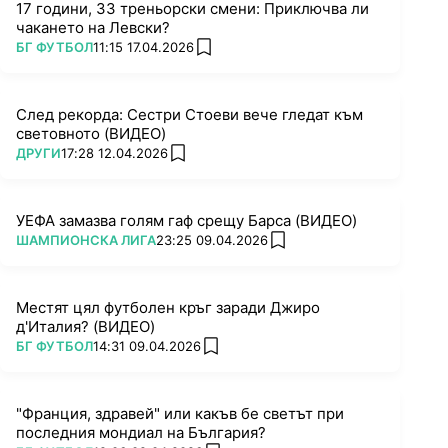
17 години, 33 треньорски смени: Приключва ли
чакането на Левски?
ПОВЕЧЕ ОТ
БГ ФУТБОЛ
11:15 17.04.2026
add favorites
След рекорда: Сестри Стоеви вече гледат към
световното (ВИДЕО)
ПОВЕЧЕ ОТ
ДРУГИ
17:28 12.04.2026
add favorites
УЕФА замазва голям гаф срещу Барса (ВИДЕО)
ПОВЕЧЕ ОТ
ШАМПИОНСКА ЛИГА
23:25 09.04.2026
add favorites
Местят цял футболен кръг заради Джиро
д'Италия? (ВИДЕО)
ПОВЕЧЕ ОТ
БГ ФУТБОЛ
14:31 09.04.2026
add favorites
"Франция, здравей" или какъв бе светът при
последния мондиал на България?