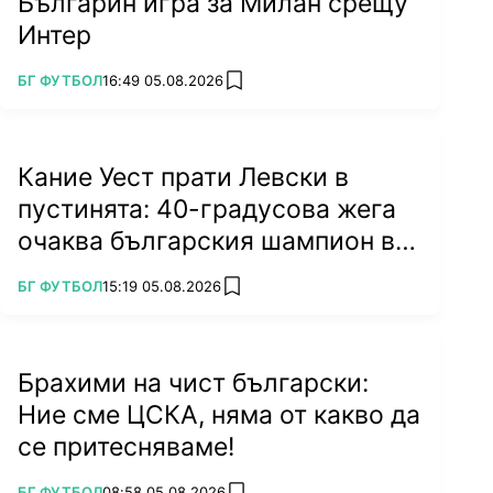
Българин игра за Милан срещу
Интер
ПОВЕЧЕ ОТ
БГ ФУТБОЛ
16:49 05.08.2026
add favorites
Кание Уест прати Левски в
пустинята: 40-градусова жега
очаква българския шампион в
Туркестан
ПОВЕЧЕ ОТ
БГ ФУТБОЛ
15:19 05.08.2026
add favorites
Брахими на чист български:
Ние сме ЦСКА, няма от какво да
се притесняваме!
ПОВЕЧЕ ОТ
БГ ФУТБОЛ
08:58 05.08.2026