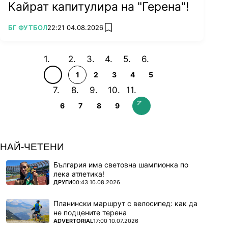
Кайрат капитулира на "Герена"!
ПОВЕЧЕ ОТ
БГ ФУТБОЛ
22:21 04.08.2026
add favorites
1
2
3
4
5
6
7
8
9
НАЙ-ЧЕТЕНИ
България има световна шампионка по
лека атлетика!
ПОВЕЧЕ ОТ
ДРУГИ
00:43 10.08.2026
Планински маршрут с велосипед: как да
не подцените терена
ПОВЕЧЕ ОТ
ADVERTORIAL
17:00 10.07.2026