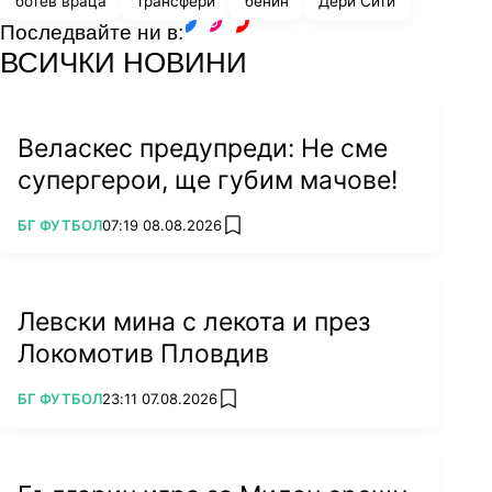
ботев враца
трансфери
бенин
Дери Сити
Последвайте ни в:
facebook
instagram
youtube
ВСИЧКИ НОВИНИ
Веласкес предупреди: Не сме
супергерои, ще губим мачове!
ПОВЕЧЕ ОТ
БГ ФУТБОЛ
07:19 08.08.2026
add favorites
Левски мина с лекота и през
Локомотив Пловдив
ПОВЕЧЕ ОТ
БГ ФУТБОЛ
23:11 07.08.2026
add favorites