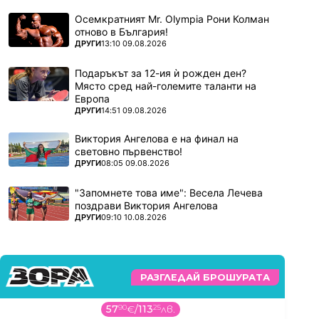
Осемкратният Mr. Olympia Рони Колман
отново в България!
ПОВЕЧЕ ОТ
ДРУГИ
13:10 09.08.2026
Подаръкът за 12-ия ѝ рожден ден?
Място сред най-големите таланти на
Европа
ПОВЕЧЕ ОТ
ДРУГИ
14:51 09.08.2026
Виктория Ангелова е на финал на
световно първенство!
ПОВЕЧЕ ОТ
ДРУГИ
08:05 09.08.2026
"Запомнете това име": Весела Лечева
поздрави Виктория Ангелова
ПОВЕЧЕ ОТ
ДРУГИ
09:10 10.08.2026
РАЗГЛЕДАЙ БРОШУРАТА
57
90
€
/
113
25
лв.