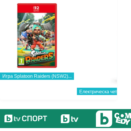
Игра Splatoon Raiders (NSW2)...