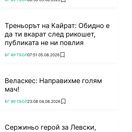
add favorites
Треньорът на Кайрат: Обидно е
да ти вкарат след рикошет,
публиката не ни повлия
ПОВЕЧЕ ОТ
БГ ФУТБОЛ
07:51 05.08.2026
add favorites
Веласкес: Направихме голям
мач!
ПОВЕЧЕ ОТ
БГ ФУТБОЛ
23:08 04.08.2026
add favorites
Сержиньо герой за Левски,