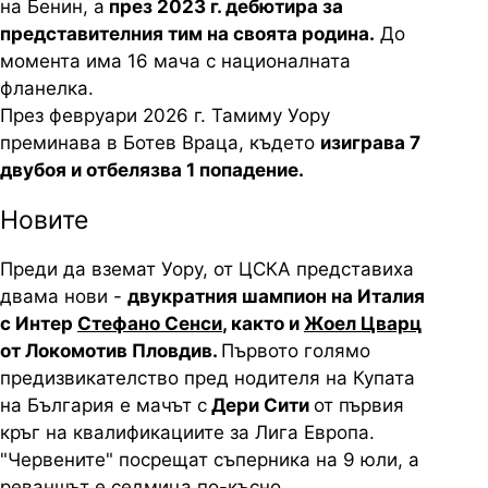
на Бенин, а
през 2023 г. дебютира за
представителния тим на своята родина.
До
момента има 16 мача с националната
фланелка.
През февруари 2026 г. Тамиму Уору
преминава в Ботев Враца, където
изиграва 7
двубоя и отбелязва 1 попадение.
Новите
Преди да вземат Уору, от ЦСКА представиха
двама нови -
двукратния шампион на Италия
с Интер
Стефано Сенси
, както и
Жоел Цварц
от Локомотив Пловдив.
Първото голямо
предизвикателство пред нодителя на Купата
на България е мачът с
Дери Сити
от първия
кръг на квалификациите за Лига Европа.
"Червените" посрещат съперника на 9 юли, а
реваншът е седмица по-късно.