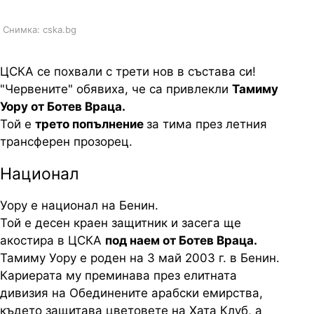
Снимка: cska.bg
ЦСКА се похвали с трети нов в състава си!
"Червените" обявиха, че са привлекли
Тамиму
Уору от Ботев Враца.
Той е
трето попълнение
за тима през летния
трансферен прозорец.
Национал
Уору е национал на Бенин.
Той е десен краен защитник и засега ще
акостира в ЦСКА
под наем от Ботев Враца.
Тамиму Уору е роден на 3 май 2003 г. в Бенин.
Кариерата му преминава през елитната
дивизия на Обединените арабски емирства,
където защитава цветовете на Хата Клуб, а