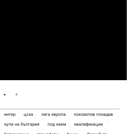
07.2026
19:00
04.
Сабуртало
Слован Братислава
07.2026
19:00
04.
Мджельби
Линкълн Ред Импс
Share
save
интер
цска
лига европа
локомотив пловдив
купа на българия
под наем
квалификации