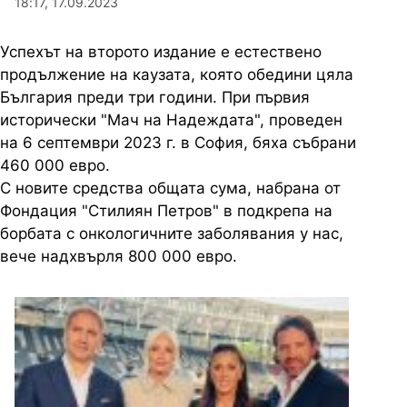
18:17, 17.09.2023
Успехът на второто издание е естествено
продължение на каузата, която обедини цяла
България преди три години. При първия
исторически "Мач на Надеждата", проведен
на 6 септември 2023 г. в София, бяха събрани
460 000 евро.
С новите средства общата сума, набрана от
Фондация "Стилиян Петров" в подкрепа на
борбата с онкологичните заболявания у нас,
вече надхвърля 800 000 евро.