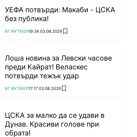
УЕФА потвърди: Макаби - ЦСКА
без публика!
ПОВЕЧЕ ОТ
БГ ФУТБОЛ
19:34 03.08.2026
add favorites
Лоша новина за Левски часове
преди Кайрат! Веласкес
потвърди тежък удар
ПОВЕЧЕ ОТ
БГ ФУТБОЛ
17:17 03.08.2026
add favorites
ЦСКА за малко да се удави в
Дунав. Красиви голове при
обрата!