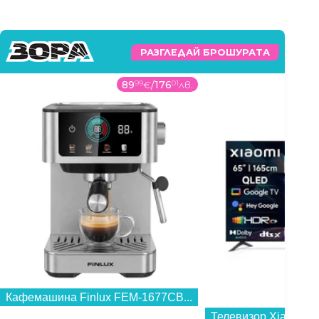
РАЗГЛЕДАЙ БРОШУРАТА
89
99
€
/
176
01
лв.
Кафемашина Finlux FEM-1677CB...