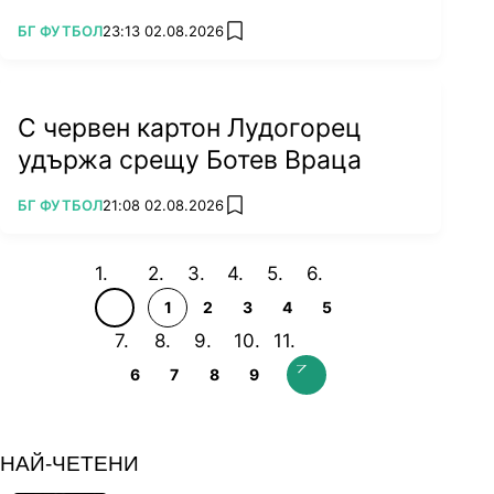
ПОВЕЧЕ ОТ
БГ ФУТБОЛ
23:13 02.08.2026
add favorites
С червен картон Лудогорец
удържа срещу Ботев Враца
ПОВЕЧЕ ОТ
БГ ФУТБОЛ
21:08 02.08.2026
add favorites
1
2
3
4
5
6
7
8
9
НАЙ-ЧЕТЕНИ