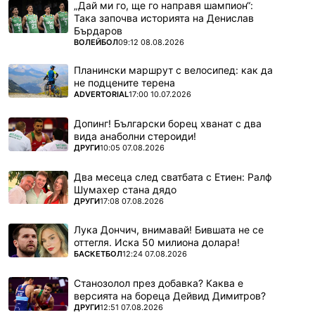
„Дай ми го, ще го направя шампион“:
Така започва историята на Денислав
Бърдаров
ПОВЕЧЕ ОТ
ВОЛЕЙБОЛ
09:12 08.08.2026
Планински маршрут с велосипед: как да
не подцените терена
ПОВЕЧЕ ОТ
ADVERTORIAL
17:00 10.07.2026
Допинг! Български борец хванат с два
вида анаболни стероиди!
ПОВЕЧЕ ОТ
ДРУГИ
10:05 07.08.2026
Два месеца след сватбата с Етиен: Ралф
Шумахер стана дядо
ПОВЕЧЕ ОТ
ДРУГИ
17:08 07.08.2026
Лука Дончич, внимавай! Бившата не се
оттегля. Иска 50 милиона долара!
ПОВЕЧЕ ОТ
БАСКЕТБОЛ
12:24 07.08.2026
Станозолол през добавка? Каква е
версията на бореца Дейвид Димитров?
ПОВЕЧЕ ОТ
ДРУГИ
12:51 07.08.2026