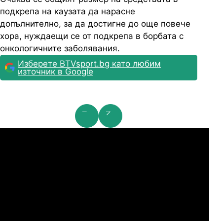
подкрепа на каузата да нарасне
допълнително, за да достигне до още повече
хора, нуждаещи се от подкрепа в борбата с
онкологичните заболявания.
Изберете BTVsport.bg като любим
източник в Google
мпионска лига: 2nd Qualifying Round
Ша
07.2026
19:00
04.
Арарат-Армениа
Шамрок Роувърс
07.2026
19:00
04.