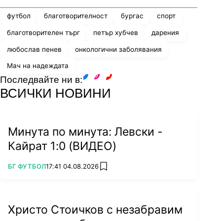
футбол
благотворителност
бургас
спорт
благотворителен търг
петър хубчев
дарения
любослав пенев
онкологични заболявания
Мач на надеждата
Последвайте ни в:
facebook
instagram
youtube
ВСИЧКИ НОВИНИ
Минута по минута: Левски -
Кайрат 1:0 (ВИДЕО)
ПОВЕЧЕ ОТ
БГ ФУТБОЛ
17:41 04.08.2026
add favorites
Христо Стоичков с незабравим