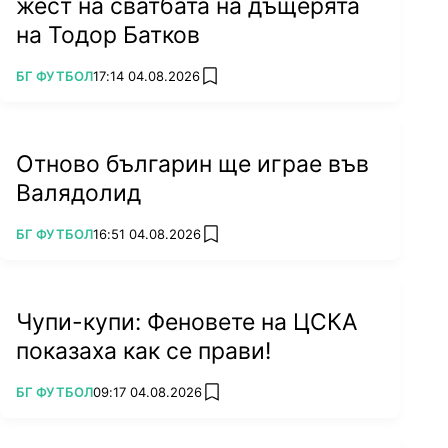
жест на сватбата на дъщерята
на Тодор Батков
ПОВЕЧЕ ОТ
БГ ФУТБОЛ
17:14 04.08.2026
add favorites
Отново българин ще играе във
Валядолид
ПОВЕЧЕ ОТ
БГ ФУТБОЛ
16:51 04.08.2026
add favorites
Чупи-купи: Феновете на ЦСКА
показаха как се прави!
ПОВЕЧЕ ОТ
БГ ФУТБОЛ
09:17 04.08.2026
add favorites