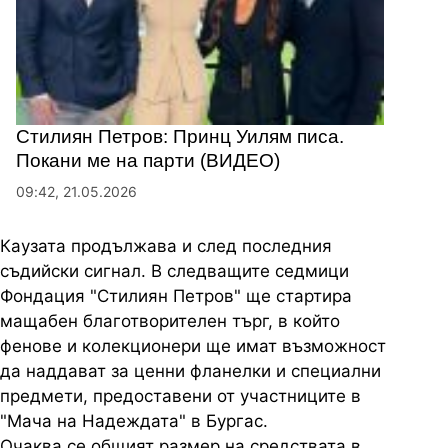
Стилиян Петров: Принц Уилям писа.
Покани ме на парти (ВИДЕО)
09:42, 21.05.2026
Каузата продължава и след последния
съдийски сигнал. В следващите седмици
Фондация "Стилиян Петров" ще стартира
мащабен благотворителен търг, в който
фенове и колекционери ще имат възможност
да наддават за ценни фланелки и специални
предмети, предоставени от участниците в
"Мача на Надеждата" в Бургас.
Очаква се общият размер на средствата в