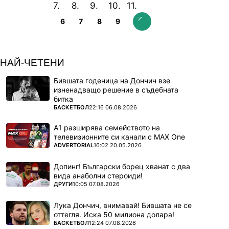
6
7
8
9
НАЙ-ЧЕТЕНИ
Бившата годеница на Дончич взе
изненадващо решение в съдебната
битка
ПОВЕЧЕ ОТ
БАСКЕТБОЛ
22:16 06.08.2026
А1 разширява семейството на
телевизионните си канали с MAX One
ПОВЕЧЕ ОТ
ADVERTORIAL
16:02 20.05.2026
Допинг! Български борец хванат с два
вида анаболни стероиди!
ПОВЕЧЕ ОТ
ДРУГИ
10:05 07.08.2026
Лука Дончич, внимавай! Бившата не се
оттегля. Иска 50 милиона долара!
ПОВЕЧЕ ОТ
БАСКЕТБОЛ
12:24 07.08.2026