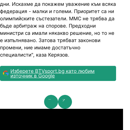
дни. Искахме да покажем уважение към всяка
федерация - малки и големи. Приоритет са ни
олимпийските състезатели. ММС не трябва да
бъде арбитраж на спорове. Предходни
министри са имали някакво решение, но то не
е изпълнявано. Затова трябват законови
промени, ние имаме достатъчно
специалисти", каза Керязов.
Изберете BTVsport.bg като любим
източник в Google
мпионска лига: 2nd Qualifying Round
Ша
07.2026
19:00
04.
Арарат-Армениа