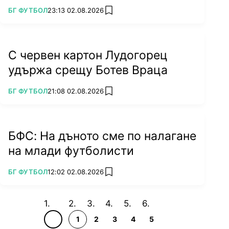
ПОВЕЧЕ ОТ
БГ ФУТБОЛ
23:13 02.08.2026
add favorites
С червен картон Лудогорец
удържа срещу Ботев Враца
ПОВЕЧЕ ОТ
БГ ФУТБОЛ
21:08 02.08.2026
add favorites
БФС: На дъното сме по налагане
на млади футболисти
ПОВЕЧЕ ОТ
БГ ФУТБОЛ
12:02 02.08.2026
add favorites
1
2
3
4
5