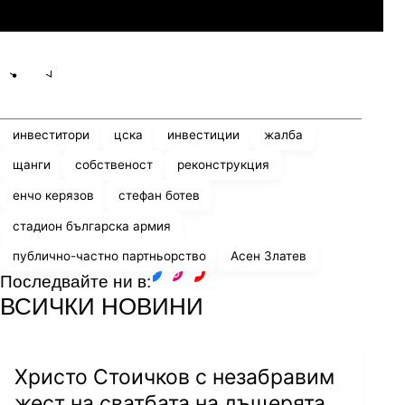
Линкълн Ред Импс
Share
save
инвеститори
цска
инвестиции
жалба
щанги
собственост
реконструкция
енчо керязов
стефан ботев
стадион българска армия
публично-частно партньорство
Асен Златев
Последвайте ни в:
facebook
instagram
youtube
ВСИЧКИ НОВИНИ
Христо Стоичков с незабравим
жест на сватбата на дъщерята