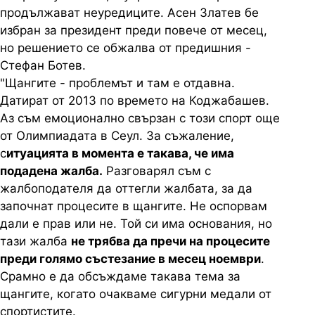
продължават неуредиците. Асен Златев бе
избран за президент преди повече от месец,
но решението се обжалва от предишния -
Стефан Ботев.
"Щангите - проблемът и там е отдавна.
Датират от 2013 по времето на Коджабашев.
Аз съм емоционално свързан с този спорт още
от Олимпиадата в Сеул. За съжаление,
с
итуацията в момента е такава, че има
подадена жалба.
Разговарял съм с
жалбоподателя да оттегли жалбата, за да
започнат процесите в щангите. Не оспорвам
дали е прав или не. Той си има основания, но
тази жалба
не трябва да пречи на процесите
преди голямо състезание в месец ноември
.
Срамно е да обсъждаме такава тема за
щангите, когато очакваме сигурни медали от
спортистите.