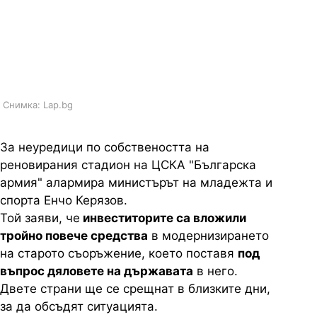
повече средства в
реконструкцията на "Българска
Армия"
Снимка: Lap.bg
За неуредици по собствеността на
реновирания стадион на ЦСКА "Българска
армия" алармира министърът на младежта и
спорта Енчо Керязов.
Той заяви, че
инвеститорите са вложили
тройно повече средства
в модернизирането
на старото съоръжение, което поставя
под
въпрос дяловете на държавата
в него.
Двете страни ще се срещнат в близките дни,
за да обсъдят ситуацията.