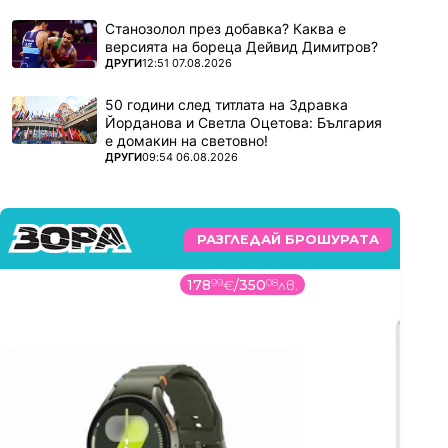
Станозолол през добавка? Каква е
версията на бореца Дейвид Димитров?
ПОВЕЧЕ ОТ
ДРУГИ
12:51 07.08.2026
50 години след титлата на Здравка
Йорданова и Светла Оцетова: България
е домакин на световно!
ПОВЕЧЕ ОТ
ДРУГИ
09:54 06.08.2026
РАЗГЛЕДАЙ БРОШУРАТА
178
99
€
/
350
08
лв.