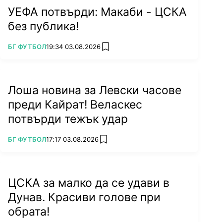
УЕФА потвърди: Макаби - ЦСКА
без публика!
ПОВЕЧЕ ОТ
БГ ФУТБОЛ
19:34 03.08.2026
add favorites
Лоша новина за Левски часове
преди Кайрат! Веласкес
потвърди тежък удар
ПОВЕЧЕ ОТ
БГ ФУТБОЛ
17:17 03.08.2026
add favorites
ЦСКА за малко да се удави в
Дунав. Красиви голове при
обрата!