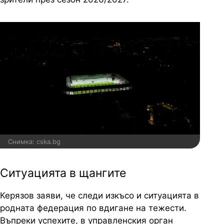
Снимка: cska.bg
Ситуацията в щангите
Керязов заяви, че следи изкъсо и ситуацията в
родната федерация по вдигане на тежести.
Въпреки успехите, в управленския орган