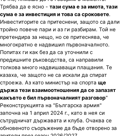
Трябва да е ясно -
тази сума е за имота, тази
сума е за инвестиция и това са сроковете
.
Инвеститорите са притеснени, защото са дали
тройно повече пари и аз ги разбирам. Той не
претендира за нещо, но се притеснява, че
многократно е надвишил първоначалното.
Попитах ги как без да са уточнили с
предишните ръководства, са направили
толкова много надвишаващи плащания. Те
казаха, че защото не са искали да спират
строежа. Аз като министър на спорта
ще
държа тези взаимоотношения да се запазят
какъвто е бил първоначалният разговор
"
Реконструкцията на "Българска армия"
започна на 1 април 2024 г., като в нея си
сътрудничат държавата и клуба. Очаква се
обновеното съоръжение да бъде отворено за
зрители през сезон 2026/2027.