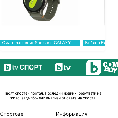
Смарт часовник Samsung GALAXY WATCH 7 44MM GREEN SM-L310NZGA , 1.47 , 2 , 32GB вградена памет , Exynos W1000...
Твоят спортен портал. Последни новини, резултати на
живо, задълбочени анализи от света на спорта
Спортове
Информация