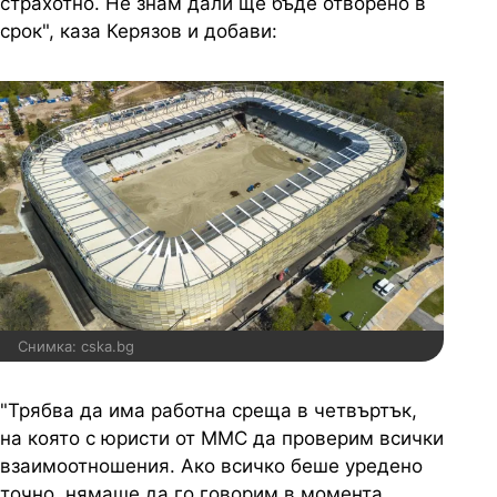
страхотно. Не знам дали ще бъде отворено в
срок", каза Керязов и добави:
Снимка: cska.bg
"Трябва да има работна среща в четвъртък,
на която с юристи от ММС да проверим всички
взаимоотношения. Ако всичко беше уредено
точно, нямаше да го говорим в момента.