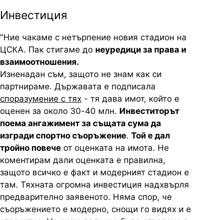
Инвестиция
"Ние чакаме с нетърпение новия стадион на
ЦСКА. Пак стигаме до
неуредици за права и
взаимоотношения.
Изненадан съм, защото не знам как си
партнираме. Държавата е подписала
споразумение с тях
- тя дава имот, който е
оценен за около 30-40 млн.
Инвеститорът
поема ангажимент за същата сума да
изгради спортно съоръжение
.
Той е дал
тройно повече
от оценката на имота. Не
коментирам дали оценката е правилна,
защото всичко е факт и модерният стадион е
там. Тяхната огромна инвестиция надхвърля
предварително заявеното. Няма спор, че
съоръжението е модерно, снощи го видях и е