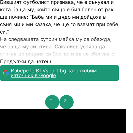
Бившият футболист признава, че е сънувал и
кога баща му, който също е бил болен от рак,
ще почине: "Баба ми и дядо ми дойдоха в
съня ми и ми казаха, че ще го вземат при себе
си."
На следващата сутрин майка му се обажда,
че баща му си отива. Сакалиев успява да
стигне до родния си Бургас и да се сбогува с
него.
Продължи да четеш
Години преди това има пророчески сън и за
Изберете BTVsport.bg като любим
източник в Google
смъртта на своите дядо и баба.
мпионска лига: 2nd Qualifying Round
Ша
07.2026
19:00
04.
Арарат-Армениа