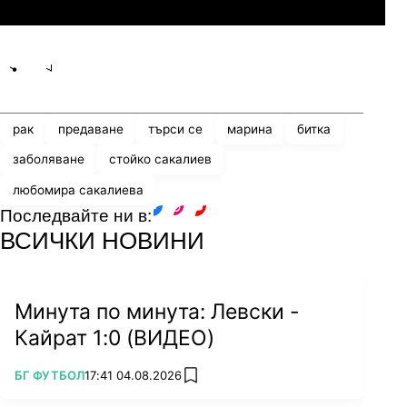
Линкълн Ред Импс
Share
save
рак
предаване
търси се
марина
битка
заболяване
стойко сакалиев
любомира сакалиева
Последвайте ни в:
facebook
instagram
youtube
ВСИЧКИ НОВИНИ
Минута по минута: Левски -
Кайрат 1:0 (ВИДЕО)
ПОВЕЧЕ ОТ
БГ ФУТБОЛ
17:41 04.08.2026
add favorites