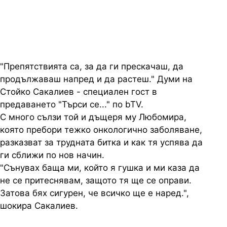
пророческите сънища
"Препятствията са, за да ги прескачаш, да
продължаваш напред и да растеш." Думи на
Стойко Сакалиев - специален гост в
предаването "Търси се..." по bTV.
С много сълзи той и дъщеря му Любомира,
която пребори тежко онкологично заболяване,
разказват за трудната битка и как тя успява да
ги сближи по нов начин.
"Сънувах баща ми, който я гушка и ми каза да
не се притеснявам, защото тя ще се оправи.
Затова бях сигурен, че всичко ще е наред.",
шокира Сакалиев.