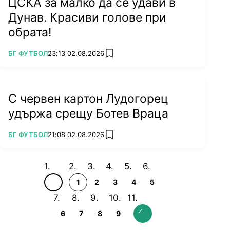
ЦСКА за малко да се удави в
Дунав. Красиви голове при
обрата!
ПОВЕЧЕ ОТ
БГ ФУТБОЛ
23:13 02.08.2026
add favorites
С червен картон Лудогорец
удържа срещу Ботев Враца
ПОВЕЧЕ ОТ
БГ ФУТБОЛ
21:08 02.08.2026
add favorites
1
2
3
4
5
6
7
8
9