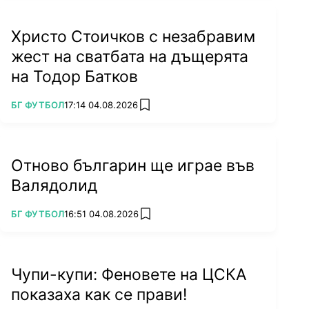
Христо Стоичков с незабравим
жест на сватбата на дъщерята
на Тодор Батков
ПОВЕЧЕ ОТ
БГ ФУТБОЛ
17:14 04.08.2026
add favorites
Отново българин ще играе във
Валядолид
ПОВЕЧЕ ОТ
БГ ФУТБОЛ
16:51 04.08.2026
add favorites
Чупи-купи: Феновете на ЦСКА
показаха как се прави!