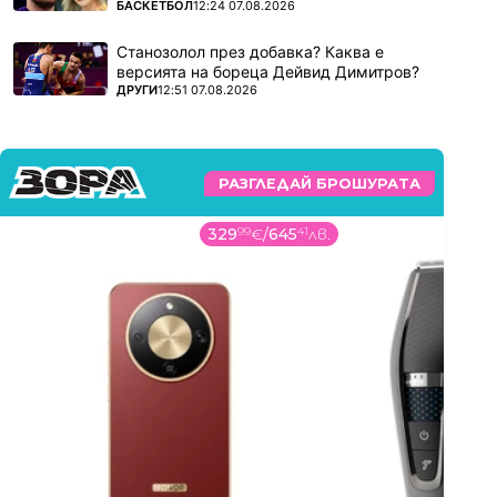
ПОВЕЧЕ ОТ
БАСКЕТБОЛ
12:24 07.08.2026
Станозолол през добавка? Каква е
версията на бореца Дейвид Димитров?
ПОВЕЧЕ ОТ
ДРУГИ
12:51 07.08.2026
РАЗГЛЕДАЙ БРОШУРАТА
329
99
€
/
645
41
лв.