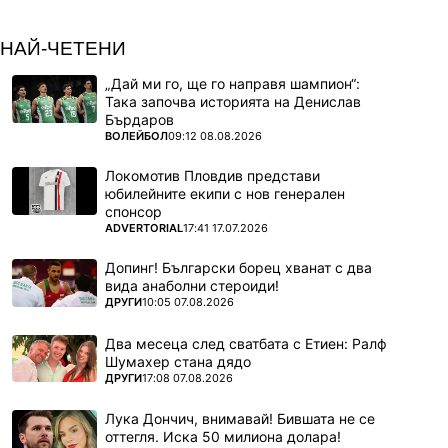
НАЙ-ЧЕТЕНИ
„Дай ми го, ще го направя шампион“:
Така започва историята на Денислав
Бърдаров
ПОВЕЧЕ ОТ
ВОЛЕЙБОЛ
09:12 08.08.2026
Локомотив Пловдив представи
юбилейните екипи с нов генерален
спонсор
ПОВЕЧЕ ОТ
ADVERTORIAL
17:41 17.07.2026
Допинг! Български борец хванат с два
вида анаболни стероиди!
ПОВЕЧЕ ОТ
ДРУГИ
10:05 07.08.2026
Два месеца след сватбата с Етиен: Ралф
Шумахер стана дядо
ПОВЕЧЕ ОТ
ДРУГИ
17:08 07.08.2026
Лука Дончич, внимавай! Бившата не се
оттегля. Иска 50 милиона долара!