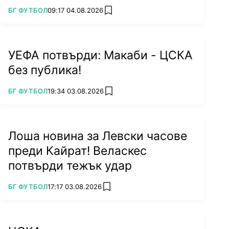
ПОВЕЧЕ ОТ
БГ ФУТБОЛ
09:17 04.08.2026
add favorites
УЕФА потвърди: Макаби - ЦСКА
без публика!
ПОВЕЧЕ ОТ
БГ ФУТБОЛ
19:34 03.08.2026
add favorites
Лоша новина за Левски часове
преди Кайрат! Веласкес
потвърди тежък удар
ПОВЕЧЕ ОТ
БГ ФУТБОЛ
17:17 03.08.2026
add favorites